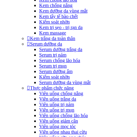
Kem chống nắng
Kem dưỡng da vùng mắt
Kem tẩy tế bào chết
Kiểm soát nhờn
Kem trị sẹo - trị rạn da
Kem massage
Kem trắng da toàn thân
Serum dưỡng da
Serum dưỡng trắng da
Serum trị nám
Serum chống lão hóa
Serum trị mụn
Serum dưỡng ẩm
Kiểm soát nhờn
Serum dưỡng da vùng mắt
Thực phẩm chức năng
Viên uống chống nắng
Viên uống trắng da
Viên uống trị nám
Viên uống trị mụn
Viên uống chống lão hóa
Viên uống giảm cân
Viên uống mọc tóc
Viên uống nhau thai cừu