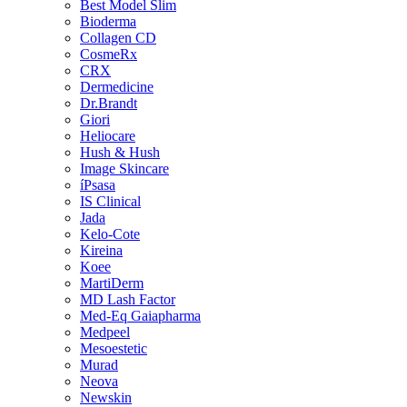
Best Model Slim
Bioderma
Collagen CD
CosmeRx
CRX
Dermedicine
Dr.Brandt
Giori
Heliocare
Hush & Hush
Image Skincare
íPsasa
IS Clinical
Jada
Kelo-Cote
Kireina
Koee
MartiDerm
MD Lash Factor
Med-Eq Gaiapharma
Medpeel
Mesoestetic
Murad
Neova
Newskin