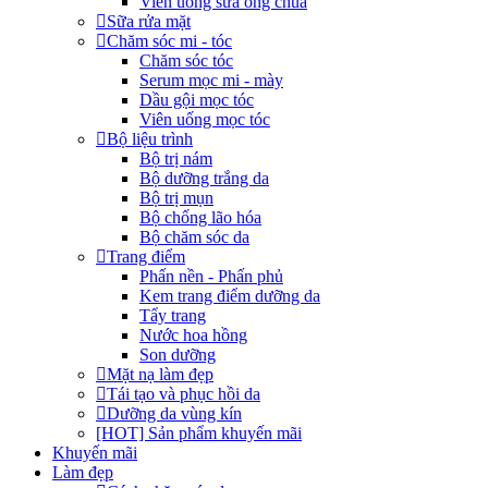
Viên uống sữa ong chúa
Sữa rửa mặt
Chăm sóc mi - tóc
Chăm sóc tóc
Serum mọc mi - mày
Dầu gội mọc tóc
Viên uống mọc tóc
Bộ liệu trình
Bộ trị nám
Bộ dưỡng trắng da
Bộ trị mụn
Bộ chống lão hóa
Bộ chăm sóc da
Trang điểm
Phấn nền - Phấn phủ
Kem trang điểm dưỡng da
Tẩy trang
Nước hoa hồng
Son dưỡng
Mặt nạ làm đẹp
Tái tạo và phục hồi da
Dưỡng da vùng kín
[HOT] Sản phẩm khuyến mãi
Khuyến mãi
Làm đẹp