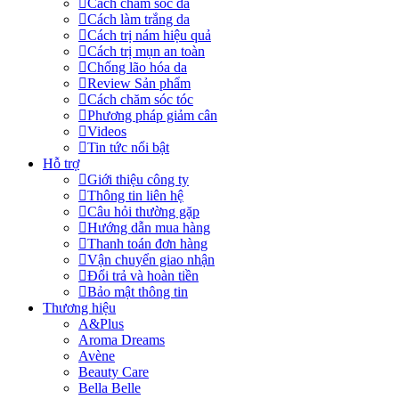
Cách chăm sóc da
Cách làm trắng da
Cách trị nám hiệu quả
Cách trị mụn an toàn
Chống lão hóa da
Review Sản phẩm
Cách chăm sóc tóc
Phương pháp giảm cân
Videos
Tin tức nổi bật
Hỗ trợ
Giới thiệu công ty
Thông tin liên hệ
Câu hỏi thường gặp
Hướng dẫn mua hàng
Thanh toán đơn hàng
Vận chuyển giao nhận
Đổi trả và hoàn tiền
Bảo mật thông tin
Thương hiệu
A&Plus
Aroma Dreams
Avène
Beauty Care
Bella Belle