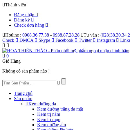
Thành viên
Đăng nhập
Đăng ký
Check đơn hàng
Hotline :
0908.36.77.38
-
0938.87.28.28
Tư vấn :
(028)38.30.34.
Check
DMCA
Skype
Facebook
Twitter
Instagram
Link
0
Giỏ Hàng
Không có sản phẩm nào !
Trang chủ
Sản phẩm
Kem dưỡng da
Kem dưỡng trắng da mặt
Kem trị nám
Kem trị mụn
Kem dưỡng ẩm
Kem chống lão hóa