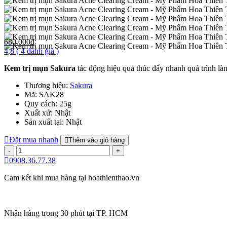
680.000đ
4,8
( 4 đánh giá )
Kem trị mụn Sakura
tác động hiệu quả thúc đẩy nhanh quá trình lành
Thương hiệu:
Sakura
Mã:
SAK28
Quy cách:
25g
Xuất xứ:
Nhật
Sản xuất tại:
Nhật
Đặt mua nhanh
Thêm vào giỏ hàng
0908.36.77.38
Cam kết khi mua hàng tại
hoathienthao.vn
Nhận hàng trong 30 phút tại TP. HCM