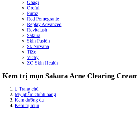
Obagi
Oreful
Puroz
Red Pomegrante
Replay Advanced
Revitalash
Sakura
Skin Pasión
St. Nirvana
TiZo
Vichy
ZO Skin Health
Kem trị mụn Sakura Acne Clearing Crea
Trang chủ
Mỹ phẩm chính hãng
Kem dưỡng da
Kem trị mụn