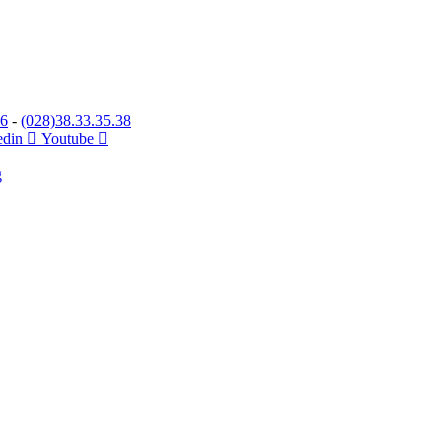
26
-
(028)38.33.35.38
edin
Youtube