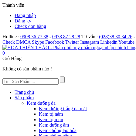
Thành viên
Đăng nhập
Đăng ký
Check đơn hàng
Hotline :
0908.36.77.38
-
0938.87.28.28
Tư vấn :
(028)38.30.34.26
Check
DMCA
Skype
Facebook
Twitter
Instagram
Linkedin
Youtube
0
Giỏ Hàng
Không có sản phẩm nào !
Trang chủ
Sản phẩm
Kem dưỡng da
Kem dưỡng trắng da mặt
Kem trị nám
Kem trị mụn
Kem dưỡng ẩm
Kem chống lão hóa
Kem chống nắng