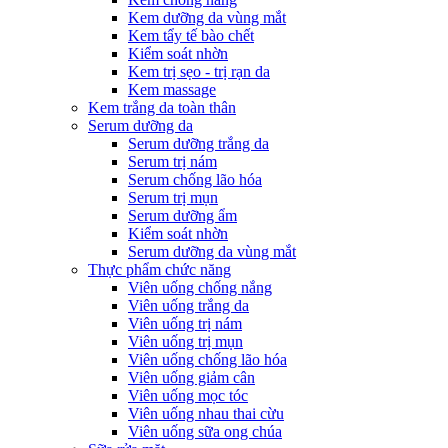
Kem dưỡng da vùng mắt
Kem tẩy tế bào chết
Kiểm soát nhờn
Kem trị sẹo - trị rạn da
Kem massage
Kem trắng da toàn thân
Serum dưỡng da
Serum dưỡng trắng da
Serum trị nám
Serum chống lão hóa
Serum trị mụn
Serum dưỡng ẩm
Kiểm soát nhờn
Serum dưỡng da vùng mắt
Thực phẩm chức năng
Viên uống chống nắng
Viên uống trắng da
Viên uống trị nám
Viên uống trị mụn
Viên uống chống lão hóa
Viên uống giảm cân
Viên uống mọc tóc
Viên uống nhau thai cừu
Viên uống sữa ong chúa