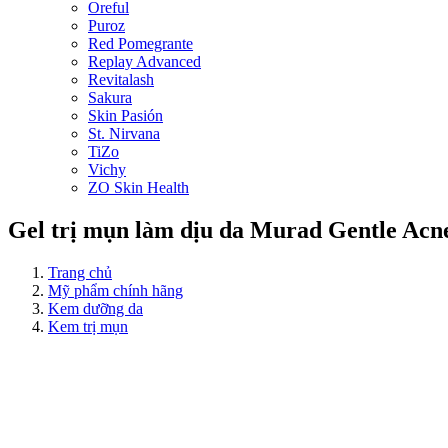
Oreful
Puroz
Red Pomegrante
Replay Advanced
Revitalash
Sakura
Skin Pasión
St. Nirvana
TiZo
Vichy
ZO Skin Health
Gel trị mụn làm dịu da Murad Gentle Acn
Trang chủ
Mỹ phẩm chính hãng
Kem dưỡng da
Kem trị mụn