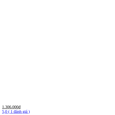
1.306.000đ
5,0
( 1 đánh giá )