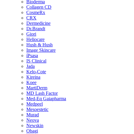
Bioderma
Collagen CD
CosmeRx
CRX
Dermedicine
Dr.Brandt
Giori
Heliocare
Hush & Hush
Image Skincare
íPsasa
IS Clinical
Jada
Kelo-Cote
Kireina
Koee
MartiDerm
MD Lash Factor
Med-Eq Gaiapharma
Medpeel
Mesoestetic
Murad
Neova
Newskin
Obagi