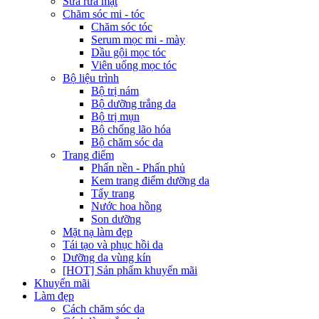
Sữa rửa mặt
Chăm sóc mi - tóc
Chăm sóc tóc
Serum mọc mi - mày
Dầu gội mọc tóc
Viên uống mọc tóc
Bộ liệu trình
Bộ trị nám
Bộ dưỡng trắng da
Bộ trị mụn
Bộ chống lão hóa
Bộ chăm sóc da
Trang điểm
Phấn nền - Phấn phủ
Kem trang điểm dưỡng da
Tẩy trang
Nước hoa hồng
Son dưỡng
Mặt nạ làm đẹp
Tái tạo và phục hồi da
Dưỡng da vùng kín
[HOT] Sản phẩm khuyến mãi
Khuyến mãi
Làm đẹp
Cách chăm sóc da