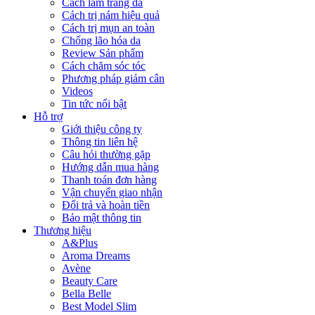
Cách làm trắng da
Cách trị nám hiệu quả
Cách trị mụn an toàn
Chống lão hóa da
Review Sản phẩm
Cách chăm sóc tóc
Phương pháp giảm cân
Videos
Tin tức nổi bật
Hỗ trợ
Giới thiệu công ty
Thông tin liên hệ
Câu hỏi thường gặp
Hướng dẫn mua hàng
Thanh toán đơn hàng
Vận chuyển giao nhận
Đổi trả và hoàn tiền
Bảo mật thông tin
Thương hiệu
A&Plus
Aroma Dreams
Avène
Beauty Care
Bella Belle
Best Model Slim