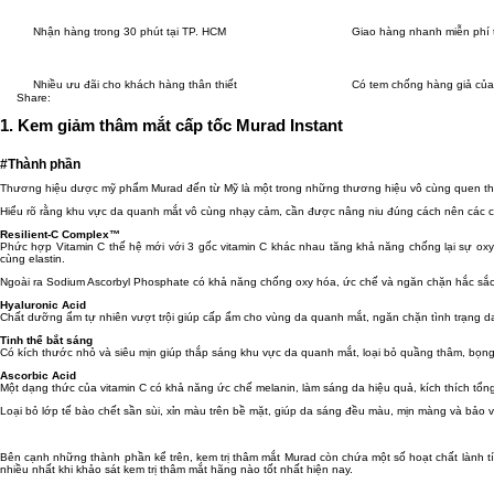
Nhận hàng trong 30 phút tại TP. HCM
Giao hàng nhanh miễn phí 
Nhiều ưu đãi cho khách hàng thân thiết
Có tem chống hàng giả của
Share:
1. Kem giảm thâm mắt cấp tốc Murad Instant
#Thành phần
Thương hiệu dược mỹ phẩm Murad đến từ Mỹ là một trong những thương hiệu vô cùng quen thu
Hiểu rõ rằng khu vực da quanh mắt vô cùng nhạy cảm, cần được nâng niu đúng cách nên các c
Resilient-C Complex™
Phức hợp Vitamin C thế hệ mới với 3 gốc vitamin C khác nhau tăng khả năng chống lại sự oxy
cùng elastin.
Ngoài ra Sodium Ascorbyl Phosphate có khả năng chống oxy hóa, ức chế và ngăn chặn hắc sắc
Hyaluronic Acid
Chất dưỡng ẩm tự nhiên vượt trội giúp cấp ẩm cho vùng da quanh mắt, ngăn chặn tình trạng d
Tinh thể bắt sáng
Có kích thước nhỏ và siêu mịn giúp thắp sáng khu vực da quanh mắt, loại bỏ quầng thâm, bọng m
Ascorbic Acid
Một dạng thức của vitamin C có khả năng ức chế melanin, làm sáng da hiệu quả, kích thích tổn
Loại bỏ lớp tế bào chết sần sùi, xỉn màu trên bề mặt, giúp da sáng đều màu, mịn màng và bảo vệ 
Bên cạnh những thành phần kể trên, kem trị thâm mắt Murad còn chứa một số hoạt chất lành tí
nhiều nhất khi khảo sát kem trị thâm mắt hãng nào tốt nhất hiện nay.