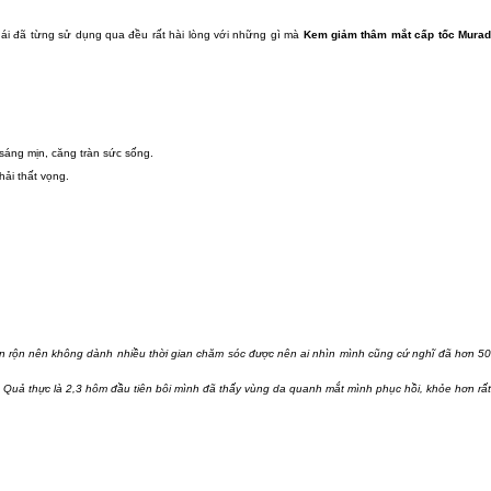
ái đã từng sử dụng qua đều rất hài lòng với những gì mà
Kem giảm thâm mắt cấp tốc Mura
 sáng mịn, căng tràn sức sống.
ải thất vọng.
ận rộn nên không dành nhiều thời gian chăm sóc được nên ai nhìn mình cũng cứ nghĩ đã hơn 50
. Quả thực là 2,3 hôm đầu tiên bôi mình đã thấy vùng da quanh mắt mình phục hồi, khỏe hơn rất