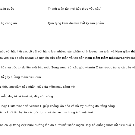
toàn quốc
Thanh toán tận nơi (tùy theo yêu cầu)
 bộ công an
Quà tặng kèm khi mua bất kỳ sản phẩm
ộc với hầu hết các cô gái với hàng loạt những sản phẩm chất lượng, an toàn và
Kem giảm thâ
huyên gia da liễu Murad đã nghiên cứu cẩn thận và tạo nên
Kem giảm thâm mắt Murad
với các
 hóa và gốc tự do lên một bậc mới. Song song đó, các gốc vitamin C tan được trong cả dầu v
 tố gây quầng thâm hiệu quả.
a khô, làm giảm nếp nhăn, giúp da mềm mại, căng mịn.
ắt, duy trì vẻ tươi trẻ, đầy sức sống.
g hợp Glutathione và vitamin E giúp chống lão hóa và hỗ trợ dưỡng da trắng sáng.
da khỏi tác hại từ các gốc tự do và tia cực tím trong ánh mặt trời.
nh có lợi trong việc nuôi dưỡng làn da dưới mắt khỏe mạnh, loại bỏ quầng thâm rất hiệu quả.