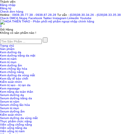
Thành viên
Đăng nhập
Đăng ký
Check đơn hàng
Hotline :
0908.36.77.38
-
0938.87.28.28
Tư vấn :
(028)38.30.34.26
-
(028)38.33.35.38
Check
DMCA
Skype
Facebook
Twitter
Instagram
Linkedin
Youtube
0
Giỏ Hàng
Không có sản phẩm nào !
Trang chủ
Sản phẩm
Kem dưỡng da
Kem dưỡng trắng da mặt
Kem trị nám
Kem trị mụn
Kem dưỡng ẩm
Kem chống lão hóa
Kem chống nắng
Kem dưỡng da vùng mắt
Kem tẩy tế bào chết
Kiểm soát nhờn
Kem trị sẹo - trị rạn da
Kem massage
Kem trắng da toàn thân
Serum dưỡng da
Serum dưỡng trắng da
Serum trị nám
Serum chống lão hóa
Serum trị mụn
Serum dưỡng ẩm
Kiểm soát nhờn
Serum dưỡng da vùng mắt
Thực phẩm chức năng
Viên uống chống nắng
Viên uống trắng da
Viên uống trị nám