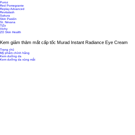
Puroz
Red Pomegrante
Replay Advanced
Revitalash
Sakura
Skin Pasión
St. Nirvana
TiZo
Vichy
ZO Skin Health
Kem giảm thâm mắt cấp tốc Murad Instant Radiance Eye Cream
Trang chủ
Mỹ phẩm chính hãng
Kem dưỡng da
Kem dưỡng da vùng mắt