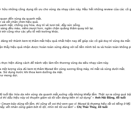
 hữu những công dụng tối ưu cho vùng da nhạy cảm này. Hầu hết những review của các cô g
ên quan đến vùng da quanh mắt.
n và vết chân chim hiệu quả.
uanh mắt, chống oxy hóa, duy trì vẻ tươi trẻ, đầy sức sống.
da sáng đều màu, mềm mượt hơn, ngăn chặn quầng thâm quay trở lại.
t trời cũng như các yếu tố môi trường khác.
đáng trở thành kem trị thâm mắt hiệu quả nhất hiện nay để giúp các cô gái duy trì vùng da mắt
hận thấy hiệu quả nhận được hoàn toàn xứng đáng với số tiền mình bỏ ra và hoàn toàn không ph
thực hiện đúng cách để tránh việc làm tổn thương vùng da siêu nhạy cảm này.
a một lượng vừa đủ kem trị thâm Murad lên vùng xương lông mày, mí mắt và vùng dưới mắt.
a. Sử dụng trước khi thoa kem dưỡng da mặt.
như mong đợi.
 độ tuổi lão hóa da nên vùng da quanh mắt xuông cấp khủng khiếp lắm. Thật sự ra cũng quá b
d thì dấu hiệu này có thuyên giảm và tôi vẫn đang kiên trì sử dụng
”
– Anh Hải Đăng, 45 tuổi
Cream bảo dùng tốt lắm, thì cũng về coi thử xem sao vì Murad là thương hiệu rất có tiếng ở Mỹ
 vết nhăn cũng giảm bớt rõ rệt, nhìn trẻ tôi vui lắm
”
– Chị Thái Thùy, 43 tuổi