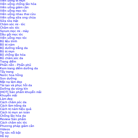
Viên uống trị mụn
Viên uống chống lão hóa
Viên uống giảm cân
Viên uống mọc tóc
Viên uống nhau thai cừu
Viên uống sữa ong chúa
Sữa rửa mặt
Chăm sóc mi - tóc
Chăm sóc tóc
Serum mọc mi - mày
Dầu gội mọc tóc
Viên uống mọc tóc
Bộ liệu trình
Bộ trị nám
Bộ dưỡng trắng da
Bộ trị mụn
Bộ chống lão hóa
Bộ chăm sóc da
Trang điểm
Phấn nền - Phấn phủ
Kem trang điểm dưỡng da
Tẩy trang
Nước hoa hồng
Son dưỡng
Mặt nạ làm đẹp
Tái tạo và phục hồi da
Dưỡng da vùng kín
[HOT] Sản phẩm khuyến mãi
Khuyến mãi
Làm đẹp
Cách chăm sóc da
Cách làm trắng da
Cách trị nám hiệu quả
Cách trị mụn an toàn
Chống lão hóa da
Review Sản phẩm
Cách chăm sóc tóc
Phương pháp giảm cân
Videos
Tin tức nổi bật
Hỗ trợ