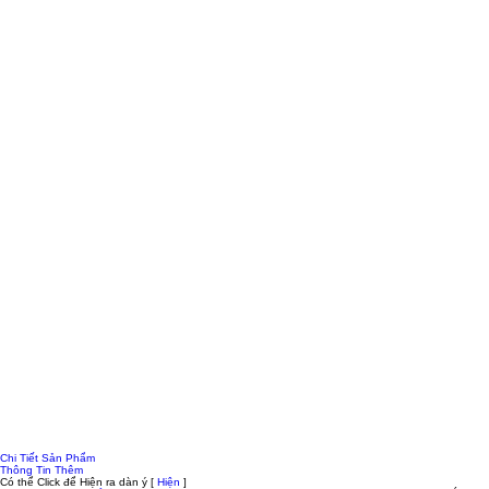
Chi Tiết Sản Phẩm
Thông Tin Thêm
Có thể Click để Hiện ra dàn ý
[
Hiện
]