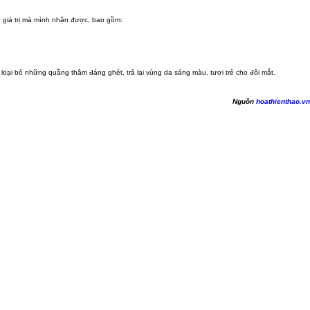
 giá trị mà mình nhận được, bao gồm:
oại bỏ những quầng thâm đáng ghét, trả lại vùng da sáng màu, tươi trẻ cho đôi mắt.
Nguồn
hoathienthao.vn