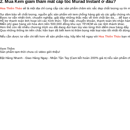
2. Mua Kem giảm thâm mắt cấp tốc Murad Instant ở đâu?
Hoa Thiên Thảo
sẽ là một địa chỉ cung cấp các sản phẩm chăm sóc sắc đẹp chất lượng uy tín 
Sự đảm bảo về chất lượng, nguồn gốc sản phẩm với tem chống hàng giả và các giấy chứng nh
Được tư vấn nhiệt tình, chuyên nghiệp, giải đáp những thắc mắc về tính chất làn da,… để b
Hỗ trợ thanh toán linh hoạt với các hình thức: Tiền mặt, chuyển khoản, thanh toán khi nhận hà
Miễn phí giao hàng với hóa đơn trên 500.000 đồng khu vực TP.HCM và các tỉnh thành khác.
Hơn thế còn rất nhiều chương trình ưu đãi đang đợi bạn tùy vào từng thời điểm mua hàng đấy.
Qua những thông tin trên chắc hẳn bạn đã biết kem trị thâm bọng mắt loại nào tốt nhất rồi đú
Nếu cần được tư vấn chi tiết hơn về sản phẩm này, hãy liên hệ ngay với
Hoa Thiên Thảo
bạn n
Xem Thêm
Sản phẩm tạm thời chưa có video giới thiệu!
Đặt Hàng Nhanh - Giao Hàng Ngay - Nhận Tận Tay
(Cam kết hoàn 200% giá trị nếu sản phẩm ch