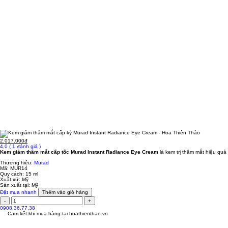
2.017.000đ
4,0
( 1 đánh giá )
Kem giảm thâm mắt cấp tốc Murad Instant Radiance Eye Cream
là kem trị thâm mắt hiệu quả
Thương hiệu:
Murad
Mã:
MUR14
Quy cách:
15 ml
Xuất xứ:
Mỹ
Sản xuất tại:
Mỹ
Đặt mua nhanh
Thêm vào giỏ hàng
0908.36.77.38
Cam kết khi mua hàng tại
hoathienthao.vn