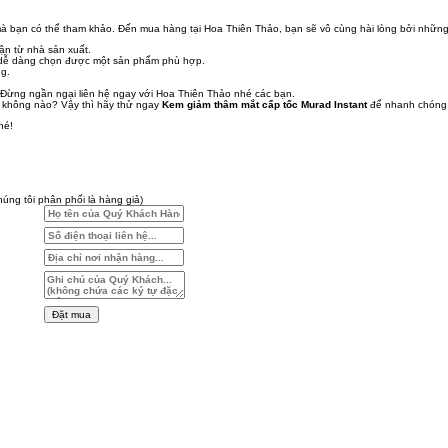
mà bạn có thể tham khảo. Đến mua hàng tại Hoa Thiên Thảo, bạn sẽ vô cùng hài lòng bởi những
ận từ nhà sản xuất.
ạn dễ dàng chọn được một sản phẩm phù hợp.
ng.
 Đừng ngần ngại liên hệ ngay với Hoa Thiên Thảo nhé các bạn.
ng không nào? Vậy thì hãy thử ngay
Kem giảm thâm mắt cấp tốc Murad Instant
để nhanh chóng l
hé!
úng tôi phân phối là hàng giả)
Đặt mua