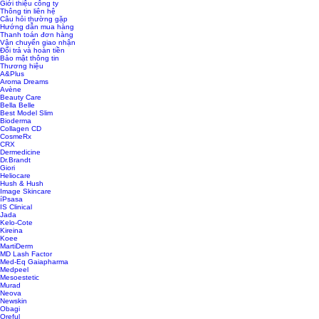
Giới thiệu công ty
Thông tin liên hệ
Câu hỏi thường gặp
Hướng dẫn mua hàng
Thanh toán đơn hàng
Vận chuyển giao nhận
Đổi trả và hoàn tiền
Bảo mật thông tin
Thương hiệu
A&Plus
Aroma Dreams
Avène
Beauty Care
Bella Belle
Best Model Slim
Bioderma
Collagen CD
CosmeRx
CRX
Dermedicine
Dr.Brandt
Giori
Heliocare
Hush & Hush
Image Skincare
íPsasa
IS Clinical
Jada
Kelo-Cote
Kireina
Koee
MartiDerm
MD Lash Factor
Med-Eq Gaiapharma
Medpeel
Mesoestetic
Murad
Neova
Newskin
Obagi
Oreful