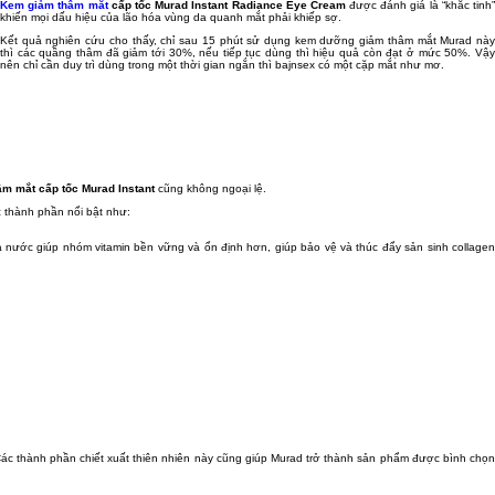
Kem giảm thâm mắt
cấp tốc Murad Instant Radiance Eye Cream
được đánh giá là “khắc tinh”
khiến mọi dấu hiệu của lão hóa vùng da quanh mắt phải khiếp sợ.
Kết quả nghiên cứu cho thấy, chỉ sau 15 phút sử dụng kem dưỡng giảm thâm mắt Murad này
thì các quầng thâm đã giảm tới 30%, nếu tiếp tục dùng thì hiệu quả còn đạt ở mức 50%. Vậy
nên chỉ cần duy trì dùng trong một thời gian ngắn thì bajnsex có một cặp mắt như mơ.
m mắt cấp tốc Murad Instant
cũng không ngoại lệ.
 thành phần nổi bật như:
à nước giúp nhóm vitamin bền vững và ổn định hơn, giúp bảo vệ và thúc đẩy sản sinh collagen
 Các thành phần chiết xuất thiên nhiên này cũng giúp Murad trở thành sản phẩm được bình chọn