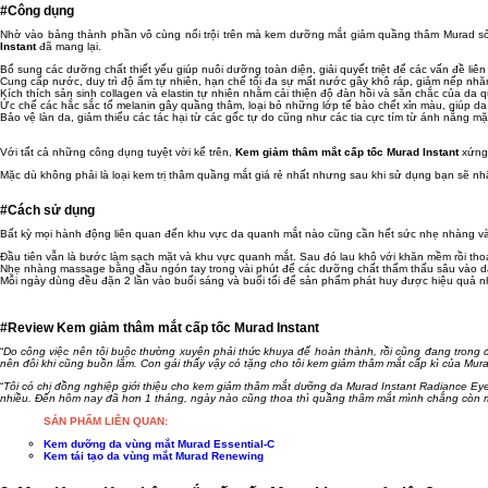
#Công dụng
Nhờ vào bảng thành phần vô cùng nổi trội trên mà kem dưỡng mắt giảm quầng thâm Murad sở
Instant
đã mang lại.
Bổ sung các dưỡng chất thiết yếu giúp nuôi dưỡng toàn diện, giải quyết triệt để các vấn đề li
Cung cấp nước, duy trì độ ẩm tự nhiên, hạn chế tối đa sự mất nước gây khô ráp, giảm nếp nhă
Kích thích sản sinh collagen và elastin tự nhiên nhằm cải thiện độ đàn hồi và săn chắc của da q
Ức chế các hắc sắc tố melanin gây quầng thâm, loại bỏ những lớp tế bào chết xỉn màu, giúp 
Bảo vệ làn da, giảm thiểu các tác hại từ các gốc tự do cũng như các tia cực tím từ ánh nắng mặ
Với tất cả những công dụng tuyệt vời kể trên,
Kem giảm thâm mắt cấp tốc Murad Instant
xứng 
Mặc dù không phải là loại kem trị thâm quầng mắt giá rẻ nhất nhưng sau khi sử dụng bạn sẽ n
#Cách sử dụng
Bất kỳ mọi hành động liên quan đến khu vực da quanh mắt nào cũng cần hết sức nhẹ nhàng và 
Đầu tiên vẫn là bước làm sạch mặt và khu vực quanh mắt. Sau đó lau khô với khăn mềm rồi tho
Nhẹ nhàng massage bằng đầu ngón tay trong vài phút để các dưỡng chất thẩm thấu sâu vào d
Mỗi ngày dùng đều đặn 2 lần vào buổi sáng và buổi tối để sản phẩm phát huy được hiệu quả 
#Review Kem giảm thâm mắt cấp tốc Murad Instant
“
Do công việc nên tôi buộc thường xuyên phải thức khuya để hoàn thành, rồi cũng đang trong
nên đôi khi cũng buồn lắm. Con gái thấy vậy có tặng cho tôi kem giảm thâm mắt cấp kì của Mura
“
Tôi có chị đồng nghiệp giới thiệu cho kem giảm thâm mắt dưỡng da Murad Instant Radiance Eye 
nhiều. Đến hôm nay đã hơn 1 tháng, ngày nào cũng thoa thì quầng thâm mắt mình chẳng còn mấy,
SẢN PHẨM LIÊN QUAN:
Kem dưỡng da vùng mắt Murad Essential-C
Kem tái tạo da vùng mắt Murad Renewing