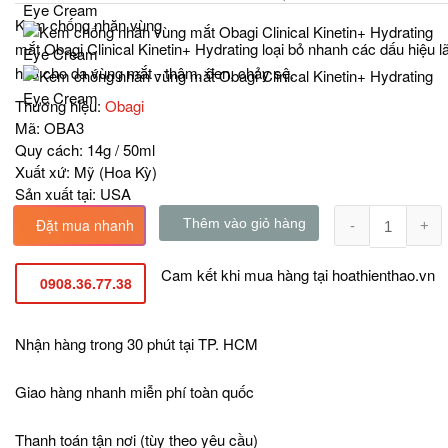
Kem chống nhăn vùng
mắt Obagi Clinical Kinetin+ Hydrating loại bỏ nhanh các dấu hiệu l
hóa cho da vùng mắt - thâm, đen, chảy sệ.
Thương hiệu:
Obagi
Mã:
OBA3
Quy cách:
14g / 50ml
Xuất xứ:
Mỹ (Hoa Kỳ)
Sản xuất tại:
USA
Đặt mua nhanh
Thêm vào giỏ hàng
Cam kết khi mua hàng tại
hoathienthao.vn
0908.36.77.38
Nhận hàng trong 30 phút tại TP. HCM
Giao hàng nhanh miễn phí toàn quốc
Thanh toán tận nơi (tùy theo yêu cầu)