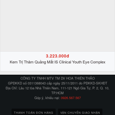
3.223.000đ
Kem Trị Thâm Quầng Mắt IS Clinical Youth Eye Complex
CÔNG TY TNHH MTV TM DV HOA THIÊN THẢO
GPĐKKD số 0311368043 cấp ngày 25/11/2011 do PĐKKD-SKHĐT
Địa Chỉ: Lầu 12 tòa Nhà Thiên Nam, 111-121 Ngô Gia Tự, P. 2, Q. 10,
TP.HCM
Góp ý, khiếu nại:
0926.567.567
THANH TOÁN ĐƠN HÀNG
VẬN CHUYỂN GIAO NHẬN