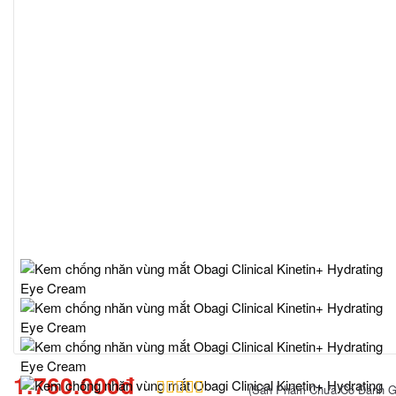
1.760.000đ
(Sản Phẩm Chưa Có Đánh G