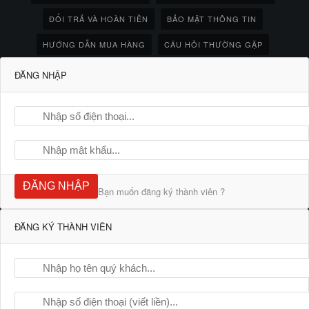
ĐỔI TRẢ VÀ HOÀN TIỀN
BẢO MẬT THÔNG TIN
HƯỚNG DẪN MUA HÀNG
CÂU HỎI THƯỜNG GẶP
ĐĂNG NHẬP
ĐĂNG NHẬP
Bạn muốn đăng ký thành viên ?
ĐĂNG KÝ THÀNH VIÊN