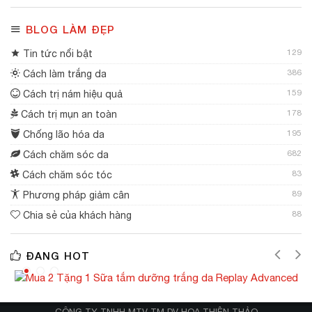
BLOG LÀM ĐẸP
129
Tin tức nổi bật
386
Cách làm trắng da
159
Cách trị nám hiệu quả
178
Cách trị mụn an toàn
195
Chống lão hóa da
682
Cách chăm sóc da
83
Cách chăm sóc tóc
89
Phương pháp giảm cân
88
Chia sẻ của khách hàng
ĐANG HOT
CÔNG TY TNHH MTV TM DV HOA THIÊN THẢO