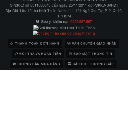
GPĐKKD số 0311368043 cấp ngày 25/11/2011 do PĐKKD-SKHĐT
Địa Chỉ: Lầu 12 tòa Nhà Thiên Nam, 111-121 Ngô Gia Tự, P. 2, Q. 10,
TP.HCM
Góp ý, khiếu nại:
0926.567.567
THANH TOÁN ĐƠN HÀNG
VẬN CHUYỂN GIAO NHẬN
ĐỔI TRẢ VÀ HOÀN TIỀN
BẢO MẬT THÔNG TIN
HƯỚNG DẪN MUA HÀNG
CÂU HỎI THƯỜNG GẶP