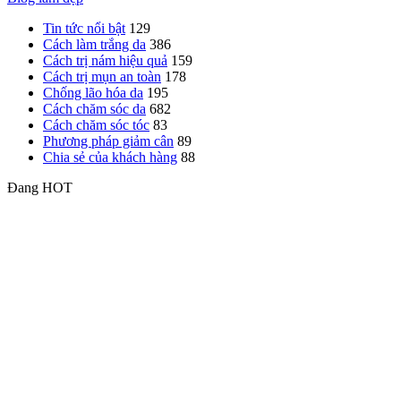
Tin tức nổi bật
129
Cách làm trắng da
386
Cách trị nám hiệu quả
159
Cách trị mụn an toàn
178
Chống lão hóa da
195
Cách chăm sóc da
682
Cách chăm sóc tóc
83
Phương pháp giảm cân
89
Chia sẻ của khách hàng
88
Đang HOT