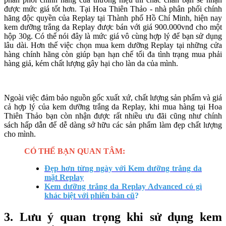
được mức giá tốt hơn. Tại Hoa Thiên Thảo - nhà phân phối chính
hãng độc quyền của Replay tại Thành phố Hồ Chí Minh, hiện nay
kem dưỡng trắng da Replay được bán với giá 900.000vnđ cho một
hộp 30g. Có thể nói đây là mức giá vô cùng hợp lý để bạn sử dụng
lâu dài. Hơn thế việc chọn mua kem dưỡng Replay tại những cửa
hàng chính hãng còn giúp bạn hạn chế tối đa tình trạng mua phải
hàng giả, kém chất lượng gây hại cho làn da của mình.
Ngoài việc đảm bảo nguồn gốc xuất xứ, chất lượng sản phẩm và giá
cả hợp lý của kem dưỡng trắng da Replay, khi mua hàng tại Hoa
Thiên Thảo bạn còn nhận được rất nhiều ưu đãi cũng như chính
sách hấp dẫn để dễ dàng sở hữu các sản phẩm làm đẹp chất lượng
cho mình.
CÓ THỂ BẠN QUAN TÂM:
Đẹp hơn từng ngày với Kem dưỡng trắng da
mặt Replay
Kem dưỡng trắng da Replay Advanced có gì
khác biệt với phiên bản cũ
?
3. Lưu ý quan trọng khi sử dụng kem