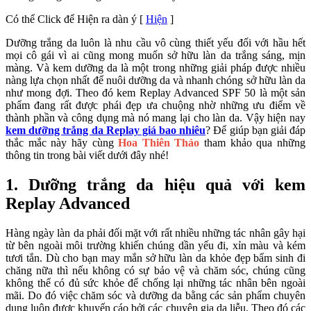
Có thể Click để Hiện ra dàn ý
[
Hiện
]
Dưỡng trắng da luôn là nhu cầu vô cùng thiết yếu đối với hầu hết
mọi cô gái vì ai cũng mong muốn sở hữu làn da trắng sáng, mịn
màng. Và kem dưỡng da là một trong những giải pháp được nhiều
nàng lựa chọn nhất để nuôi dưỡng da và nhanh chóng sở hữu làn da
như mong đợi. Theo đó kem Replay Advanced SPF 50 là một sản
phẩm đang rất được phái đẹp ưa chuộng nhờ những ưu điểm về
thành phần và công dụng mà nó mang lại cho làn da. Vậy hiện nay
kem dưỡng trắng da Replay giá bao nhiêu
? Để giúp bạn giải đáp
thắc mắc này hãy cùng
Hoa Thiên Thảo
tham khảo qua những
thông tin trong bài viết dưới đây nhé!
1. Dưỡng trắng da hiệu quả với kem
Replay Advanced
Hàng ngày làn da phải đối mặt với rất nhiều những tác nhân gây hại
từ bên ngoài môi trường khiến chúng dần yếu đi, xỉn màu và kém
tươi tắn. Dù cho bạn may mắn sở hữu làn da khỏe đẹp bẩm sinh đi
chăng nữa thì nếu không có sự bảo vệ và chăm sóc, chúng cũng
không thể có đủ sức khỏe để chống lại những tác nhân bên ngoài
mãi. Do đó việc chăm sóc và dưỡng da bằng các sản phẩm chuyên
dụng luôn được khuyến cáo bởi các chuyên gia da liễu. Theo đó các