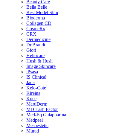
Beauty Care
Bella Belle
Best Model Slim
Bioderma
Collagen CD
CosmeRx
CRX
Dermedicine
Dr.Brandt
Giori
Heliocare
Hush & Hush
Image Skincare
íPsasa
IS Clinical
Jada
Kelo-Cote
Kireina
Koee
MartiDerm
MD Lash Factor
Med-Eq Gaiapharma
Medpeel
Mesoestetic
Murad