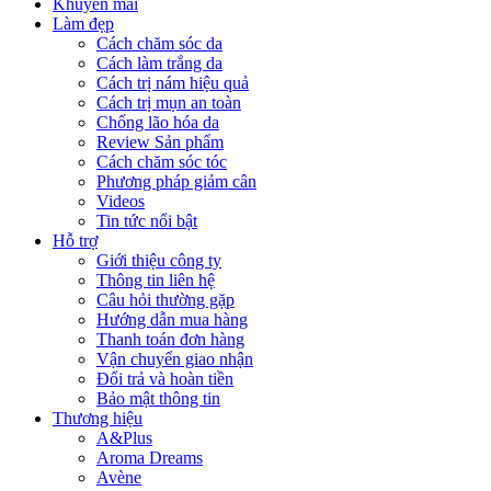
Khuyến mãi
Làm đẹp
Cách chăm sóc da
Cách làm trắng da
Cách trị nám hiệu quả
Cách trị mụn an toàn
Chống lão hóa da
Review Sản phẩm
Cách chăm sóc tóc
Phương pháp giảm cân
Videos
Tin tức nổi bật
Hỗ trợ
Giới thiệu công ty
Thông tin liên hệ
Câu hỏi thường gặp
Hướng dẫn mua hàng
Thanh toán đơn hàng
Vận chuyển giao nhận
Đổi trả và hoàn tiền
Bảo mật thông tin
Thương hiệu
A&Plus
Aroma Dreams
Avène