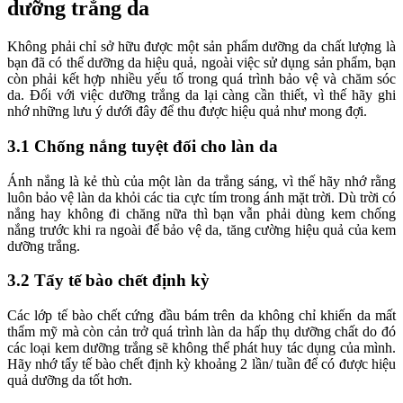
dưỡng trắng da
Không phải chỉ sở hữu được một sản phẩm dưỡng da chất lượng là
bạn đã có thể dưỡng da hiệu quả, ngoài việc sử dụng sản phẩm, bạn
còn phải kết hợp nhiều yếu tố trong quá trình bảo vệ và chăm sóc
da. Đối với việc dưỡng trắng da lại càng cần thiết, vì thế hãy ghi
nhớ những lưu ý dưới đây để thu được hiệu quả như mong đợi.
3.1 Chống nắng tuyệt đối cho làn da
Ánh nắng là kẻ thù của một làn da trắng sáng, vì thế hãy nhớ rằng
luôn bảo vệ làn da khỏi các tia cực tím trong ánh mặt trời. Dù trời có
nắng hay không đi chăng nữa thì bạn vẫn phải dùng kem chống
nắng trước khi ra ngoài để bảo vệ da, tăng cường hiệu quả của kem
dưỡng trắng.
3.2 Tẩy tế bào chết định kỳ
Các lớp tế bào chết cứng đầu bám trên da không chỉ khiến da mất
thẩm mỹ mà còn cản trở quá trình làn da hấp thụ dưỡng chất do đó
các loại kem dưỡng trắng sẽ không thể phát huy tác dụng của mình.
Hãy nhớ tẩy tế bào chết định kỳ khoảng 2 lần/ tuần để có được hiệu
quả dưỡng da tốt hơn.