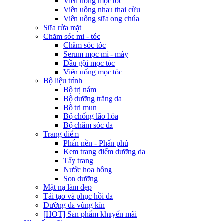
Viên uống mọc tóc
Viên uống nhau thai cừu
Viên uống sữa ong chúa
Sữa rửa mặt
Chăm sóc mi - tóc
Chăm sóc tóc
Serum mọc mi - mày
Dầu gội mọc tóc
Viên uống mọc tóc
Bộ liệu trình
Bộ trị nám
Bộ dưỡng trắng da
Bộ trị mụn
Bộ chống lão hóa
Bộ chăm sóc da
Trang điểm
Phấn nền - Phấn phủ
Kem trang điểm dưỡng da
Tẩy trang
Nước hoa hồng
Son dưỡng
Mặt nạ làm đẹp
Tái tạo và phục hồi da
Dưỡng da vùng kín
[HOT] Sản phẩm khuyến mãi