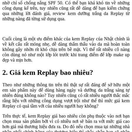
nhờ chỉ số chống nắng SPF 50. Có thể bạn khá khó tin về những
công dụng kể trên, tuy nhiên cũng rất dễ dàng để bạn kiểm chứng
qua những lời đánh giá, review kem dưỡng trắng da Replay từ
những nàng đã từng sử dụng qua.
Cuối cùng là một ưu điểm khác của kem Replay của Nhật chính là
về kết cấu rất mỏng nhẹ, dễ dàng thẩm thấu vào da mà hoàn toàn
không gây nhờn rít khó chịu trên bề mặt. Vì thế rất nhiều cô nàng
còn dùng nó như một lớp lót trước khi trang điểm để lớp make up
đẹp và mịn hơn.
2. Giá kem Replay bao nhiêu?
Theo như những thông tin trên thì thật sự rất đáng để sở hữu một
em sản phẩm này để dùng hàng ngày và dưỡng da trắng sáng tự
nhiên đúng không nào? Tuy nhiên cũng có rất nhiều người thắc mắc
rằng liệu với những công dụng vượt trội như thế thì mức giá kem
Replay có quá tầm với của nhiều người hay không?
Trên thực tế, kem Replay giá bao nhiêu còn phụ thuộc vào nơi bạn
chọn mua sản phẩm bởi vì có nhiều nơi sẽ bán ra với mức giá cao
hơn giá mà thương hiệu đưa ra. Do đó nếu chọn mua tại những nhà
phân phối chính hãng của thương hiệu thì chắc chắn bạn sẽ nhận