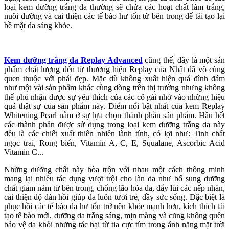
loại kem dưỡng trắng da thường sẽ chứa các hoạt chất làm trắng,
nuôi dưỡng và cải thiện các tế bào hư tổn từ bên trong để tái tạo lại
bề mặt da sáng khỏe.
Kem dưỡng trắng da Replay Advanced
cũng thế, đây là một sản
phẩm chất lượng đến từ thương hiệu Replay của Nhật đã vô cùng
quen thuộc với phái đẹp. Mặc dù không xuất hiện quá đình đám
như một vài sản phẩm khác cùng dòng trên thị trường nhưng không
thể phủ nhận được sự yêu thích của các cô gái nhờ vào những hiệu
quả thật sự của sản phẩm này. Điểm nổi bật nhất của kem Replay
Whitening Pearl nằm ở sự lựa chọn thành phần sản phẩm. Hầu hết
các thành phần được sử dụng trong loại kem dưỡng trắng da này
đều là các chiết xuất thiên nhiên lành tính, có lợi như: Tinh chất
ngọc trai, Rong biển, Vitamin A, C, E, Squalane, Ascorbic Acid
Vitamin C...
Những dưỡng chất này hòa trộn với nhau một cách thông minh
mang lại nhiều tác dụng vượt trội cho làn da như bổ sung dưỡng
chất giảm nám từ bên trong, chống lão hóa da, đẩy lùi các nếp nhăn,
cải thiện độ đàn hồi giúp da luôn tươi trẻ, đầy sức sống. Đặc biệt là
phục hồi các tế bào da hư tổn trở nên khỏe mạnh hơn, kích thích tái
tạo tế bào mới, dưỡng da trắng sáng, mịn màng và cũng không quên
bảo vệ da khỏi những tác hại từ tia cực tím trong ánh nắng mặt trời