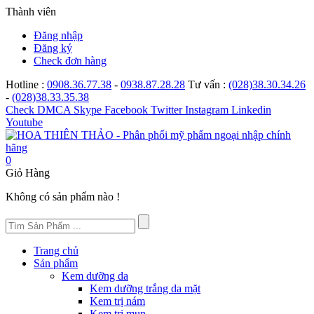
Thành viên
Đăng nhập
Đăng ký
Check đơn hàng
Hotline :
0908.36.77.38
-
0938.87.28.28
Tư vấn :
(028)38.30.34.26
-
(028)38.33.35.38
Check
DMCA
Skype
Facebook
Twitter
Instagram
Linkedin
Youtube
0
Giỏ Hàng
Không có sản phẩm nào !
Trang chủ
Sản phẩm
Kem dưỡng da
Kem dưỡng trắng da mặt
Kem trị nám
Kem trị mụn