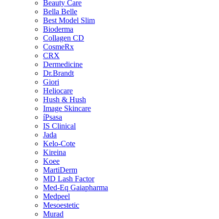
Beauty Care
Bella Belle
Best Model Slim
Bioderma
Collagen CD
CosmeRx
CRX
Dermedicine
Dr.Brandt
Giori
Heliocare
Hush & Hush
Image Skincare
íPsasa
IS Clinical
Jada
Kelo-Cote
Kireina
Koee
MartiDerm
MD Lash Factor
Med-Eq Gaiapharma
Medpeel
Mesoestetic
Murad