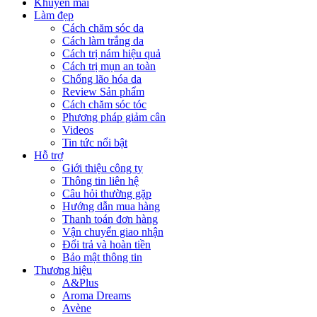
Khuyến mãi
Làm đẹp
Cách chăm sóc da
Cách làm trắng da
Cách trị nám hiệu quả
Cách trị mụn an toàn
Chống lão hóa da
Review Sản phẩm
Cách chăm sóc tóc
Phương pháp giảm cân
Videos
Tin tức nổi bật
Hỗ trợ
Giới thiệu công ty
Thông tin liên hệ
Câu hỏi thường gặp
Hướng dẫn mua hàng
Thanh toán đơn hàng
Vận chuyển giao nhận
Đổi trả và hoàn tiền
Bảo mật thông tin
Thương hiệu
A&Plus
Aroma Dreams
Avène