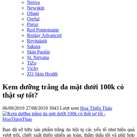
Neova
Newskin
Obagi
Oreful
Puroz
Red Pomegrante
Replay Advanced
Revitalash
Sakura
Skin Pasión
St. Nirvana
TiZo
Vichy
ZO Skin Health
Kem dưỡng trắng da mặt dưới 100k có
thật sự tốt?
06/09/2019
27/08/2019
3943 Lượt xem
Hoa Thiên Thảo
Bạn đã sở hữu sản phẩm trắng da hội tụ các yếu tố như hiệu quả
vượt trội, chiết xuất thiên nhiên an toàn, thẩm thấu tốt và phù hợp