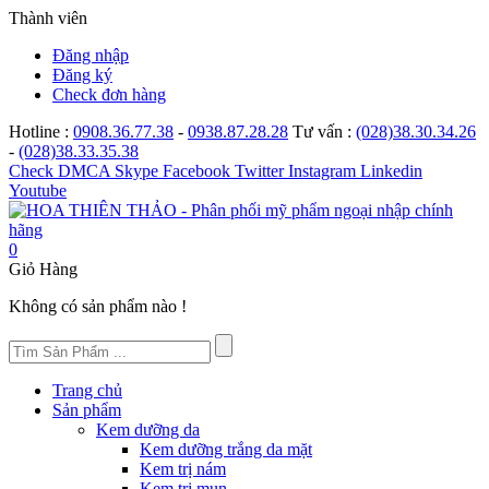
Thành viên
Đăng nhập
Đăng ký
Check đơn hàng
Hotline :
0908.36.77.38
-
0938.87.28.28
Tư vấn :
(028)38.30.34.26
-
(028)38.33.35.38
Check
DMCA
Skype
Facebook
Twitter
Instagram
Linkedin
Youtube
0
Giỏ Hàng
Không có sản phẩm nào !
Trang chủ
Sản phẩm
Kem dưỡng da
Kem dưỡng trắng da mặt
Kem trị nám
Kem trị mụn