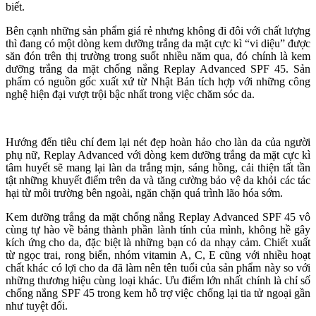
biết.
Bên cạnh những sản phẩm giá rẻ nhưng không đi đôi với chất lượng
thì đang có một dòng kem dưỡng trắng da mặt cực kì “vi diệu” được
săn đón trên thị trường trong suốt nhiều năm qua, đó chính là kem
dưỡng trắng da mặt chống nắng Replay Advanced SPF 45. Sản
phẩm có nguồn gốc xuất xứ từ Nhật Bản tích hợp với những công
nghệ hiện đại vượt trội bậc nhất trong việc chăm sóc da.
Hướng đến tiêu chí đem lại nét đẹp hoàn hảo cho làn da của người
phụ nữ, Replay Advanced với dòng kem dưỡng trắng da mặt cực kì
tâm huyết sẽ mang lại làn da trắng mịn, sáng hồng, cải thiện tất tần
tật những khuyết điểm trên da và tăng cường bảo vệ da khỏi các tác
hại từ môi trường bên ngoài, ngăn chặn quá trình lão hóa sớm.
Kem dưỡng trắng da mặt chống nắng Replay Advanced SPF 45 vô
cùng tự hào về bảng thành phần lành tính của mình, không hề gây
kích ứng cho da, đặc biệt là những bạn có da nhạy cảm. Chiết xuất
từ ngọc trai, rong biển, nhóm vitamin A, C, E cũng với nhiều hoạt
chất khác có lợi cho da đã làm nên tên tuổi của sản phẩm này so với
những thương hiệu cùng loại khác. Ưu điểm lớn nhất chính là chỉ số
chống nắng SPF 45 trong kem hỗ trợ việc chống lại tia tử ngoại gần
như tuyệt đối.