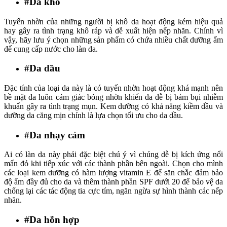
#Da khô
Tuyến nhờn của những người bị khô da hoạt động kém hiệu quả
hay gây ra tình trạng khô ráp và dễ xuất hiện nếp nhăn. Chính vì
vậy, hãy lưu ý chọn những sản phẩm có chứa nhiều chất dưỡng ẩm
để cung cấp nước cho làn da.
#Da dầu
Đặc tính của loại da này là có tuyến nhờn hoạt động khá mạnh nên
bề mặt da luôn cảm giác bóng nhờn khiến da dễ bị bám bụi nhiễm
khuẩn gây ra tình trạng mụn. Kem dưỡng có khả năng kiềm dầu và
dưỡng da căng mịn chính là lựa chọn tối ưu cho da dầu.
#Da nhạy cảm
Ai có làn da này phải đặc biệt chú ý vì chúng dễ bị kích ứng nổi
mẩn đỏ khi tiếp xúc với các thành phần bên ngoài. Chọn cho mình
các loại kem dưỡng có hàm lượng vitamin E để săn chắc đảm bảo
độ ẩm đầy đủ cho da và thêm thành phần SPF dưới 20 để bảo vệ da
chống lại các tác động tia cực tím, ngăn ngừa sự hình thành các nếp
nhăn.
#Da hỗn hợp