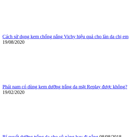
Cách sử dụng kem chống nắng Vichy hiệu quả cho làn da chị em
19/08/2020
Phái nam có dùng kem dưỡng trắng da mặt Replay được không?
19/02/2020
Bí quyết dưỡng trắng da cho cô nàng hay đi nắng
08/08/2018