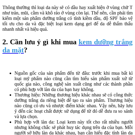
Thông thường thì loại da này sẽ có dầu hay xuất hiện ở vùng chữ T
như trán, mũi, cằm và khô ráo ở vùng còn lại. Thế nên, cần phải tìm
kiếm một sản phẩm dưỡng trắng có tính kiềm dầu, độ SPF bảo vệ
tối ưu cho da và đặc biệt loại kem dạng gel để da dễ thẩm thấu
nhanh nhất và hiệu quả.
2. Cần lưu ý gì khi mua
kem dưỡng trắng
da mặt
?
Nguồn gốc của sản phẩm đến từ đâu: trước khi mua bất kì
loại mỹ phẩm nào cũng cần tìm hiểu sản phẩm xuất xứ từ
quốc gia nào, công nghệ sản xuất cũng như các thành phần
có phù hợp với làn da của bạn hay không.
Thương hiệu: Những thương hiệu khác nhau sẽ có công thức
dưỡng trắng da riêng biệt để tạo ra sản phẩm. Thương hiệu
nào cũng có ưu và nhược điểm khác nhau. Vậy nên, hãy lưu
ý đến các hoạt chất được sử dụng để từ đó dễ đưa ra so sánh
và lựa chọn.
Phù hợp với làn da: Loại kem này tốt cho rất nhiều người
nhưng không chắc sẽ phát huy tác dụng trên da của bạn. Mỗi
người sở hữu làn da khác nhau, bạn cần hiểu đặc tính làn da