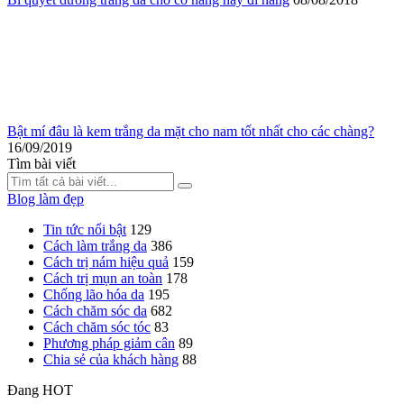
Bật mí đâu là kem trắng da mặt cho nam tốt nhất cho các chàng?
16/09/2019
Tìm bài viết
Blog làm đẹp
Tin tức nổi bật
129
Cách làm trắng da
386
Cách trị nám hiệu quả
159
Cách trị mụn an toàn
178
Chống lão hóa da
195
Cách chăm sóc da
682
Cách chăm sóc tóc
83
Phương pháp giảm cân
89
Chia sẻ của khách hàng
88
Đang HOT