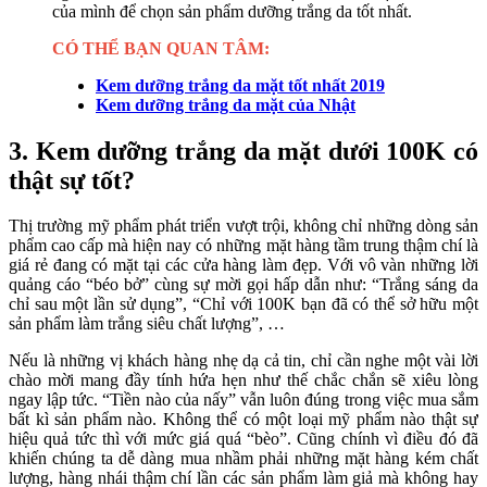
của mình để chọn sản phẩm dưỡng trắng da tốt nhất.
CÓ THỂ BẠN QUAN TÂM:
Kem dưỡng trắng da mặt tốt nhất 2019
Kem dưỡng trắng da mặt của Nhật
3. Kem dưỡng trắng da mặt dưới 100K có
thật sự tốt?
Thị trường mỹ phẩm phát triển vượt trội, không chỉ những dòng sản
phẩm cao cấp mà hiện nay có những mặt hàng tầm trung thậm chí là
giá rẻ đang có mặt tại các cửa hàng làm đẹp. Với vô vàn những lời
quảng cáo “béo bở” cùng sự mời gọi hấp dẫn như: “Trắng sáng da
chỉ sau một lần sử dụng”, “Chỉ với 100K bạn đã có thể sở hữu một
sản phẩm làm trắng siêu chất lượng”, …
Nếu là những vị khách hàng nhẹ dạ cả tin, chỉ cần nghe một vài lời
chào mời mang đầy tính hứa hẹn như thế chắc chắn sẽ xiêu lòng
ngay lập tức. “Tiền nào của nấy” vẫn luôn đúng trong việc mua sắm
bất kì sản phẩm nào. Không thể có một loại mỹ phẩm nào thật sự
hiệu quả tức thì với mức giá quá “bèo”. Cũng chính vì điều đó đã
khiến chúng ta dễ dàng mua nhầm phải những mặt hàng kém chất
lượng, hàng nhái thậm chí lần các sản phẩm làm giả mà không hay