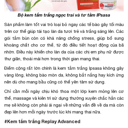
Bộ kem tắm trắng ngọc trai và tơ tằm IPsasa
Sản phẩm làm tốt vai trò loại bỏ ngay các tế bào gây tối màu
trên cơ thể giúp tái tạo làn da tươi trẻ và trắng sáng lên. Các
gói tắm bùn còn có khả năng chống stress, giúp bổ sung
khoáng chất cho cơ thể, từ đó điều tiết hoạt động của bã
nhờn. Điều này khiến cho làn da của các chị em phụ nữ được
thư giãn, thoải mái hơn trong thời gian mang thai.
Điểm cộng rất lớn chính là kem tắm trắng Ipsasa không gây
vàng lông, không bào mòn da, không bắt nắng hay kích ứng
nên dù cho mang bầu cũng có thể yên tâm sử dụng.
Chỉ cần mỗi ngày chịu khó thoa một lớp kem mỏng lên cơ
thể, massage và kiên trì sử dụng thường xuyên chắc hẳn các
mẹ sẽ không còn phải ái ngại về những vấn đề về da mà còn
đẹp lên hơn mỗi ngày trước lúc khi mang thai nữa.
#Kem tắm trắng Replay Advanced