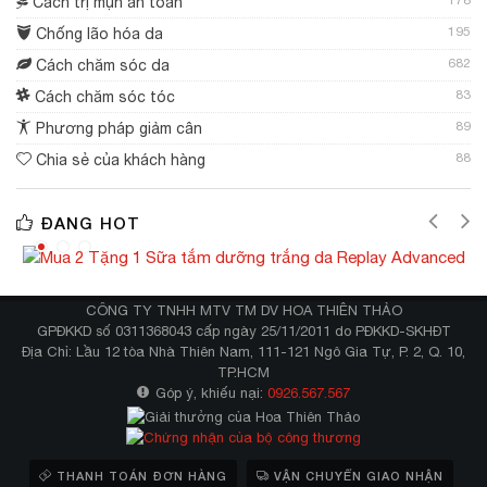
178
Cách trị mụn an toàn
195
Chống lão hóa da
682
Cách chăm sóc da
83
Cách chăm sóc tóc
89
Phương pháp giảm cân
88
Chia sẻ của khách hàng
ĐANG HOT
CÔNG TY TNHH MTV TM DV HOA THIÊN THẢO
GPĐKKD số 0311368043 cấp ngày 25/11/2011 do PĐKKD-SKHĐT
Địa Chỉ: Lầu 12 tòa Nhà Thiên Nam, 111-121 Ngô Gia Tự, P. 2, Q. 10,
TP.HCM
Góp ý, khiếu nại:
0926.567.567
THANH TOÁN ĐƠN HÀNG
VẬN CHUYỂN GIAO NHẬN