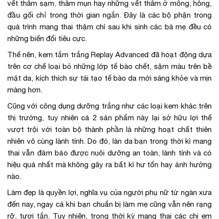
vết thâm sạm, thâm mụn hay những vết thâm ở mông, hông,
đầu gối chỉ trong thời gian ngắn. Đây là các bộ phận trong
quá trình mang thai thậm chí sau khi sinh các bà mẹ đều có
những biến đổi tiêu cực.
Thế nên, kem tắm trắng Replay Advanced đã hoạt động dựa
trên cơ chế loại bỏ những lớp tế bào chết, sậm màu trên bề
mặt da, kích thích sự tái tạo tế bào da mới sáng khỏe và mịn
màng hơn.
Cũng với công dụng dưỡng trắng như các loại kem khác trên
thị trường, tuy nhiên cả 2 sản phẩm này lại sở hữu lợi thế
vượt trội với toàn bộ thành phần là những hoạt chất thiên
nhiên vô cùng lành tính. Do đó, làn da bạn trong thời kì mang
thai vẫn đảm bảo được nuôi dưỡng an toàn, lành tính và có
hiệu quả nhất mà không gây ra bất kì hư tổn hay ảnh hưởng
nào.
Làm đẹp là quyền lợi, nghĩa vụ của người phụ nữ từ ngàn xưa
đến nay, ngay cả khi bạn chuẩn bị làm mẹ cũng vẫn nên rạng
rỡ, tươi tắn. Tuy nhiên, trong thời kỳ mang thai các chị em