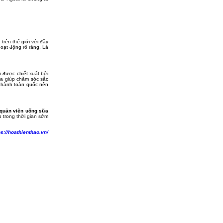
trên thế giới với đầy
oạt động rõ ràng. Là
 được chiết xuất bởi
ừa giúp chăm sóc sắc
u hành toàn quốc nên
quản viên uống sữa
p trong thời gian sớm
ps://hoathienthao.vn/