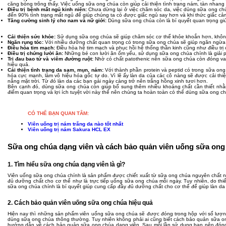
căng bóng trông thấy. Việc uống sữa ong chúa còn giúp cải thiện tình trạng nám, tàn nhan
Điều trị bệnh mất ngủ kinh niên:
Chưa dừng lại ở việc chăm sóc da, việc dùng sữa ong chúa
đến 90% tình trạng mất ngủ để giúp chúng ta có được giấc ngủ say hơn và khi thức giấc cả
Tăng cường sinh lý cho nam và nữ giới:
Dùng sữa ong chúa còn là bí quyết quan trọng giú
Cải thiện sức khỏe:
Sử dụng sữa ong chúa sẽ giúp chăm sóc cơ thể khỏe khoắn hơn, không
Ngăn rụng tóc:
Với nhiều dưỡng chất quan trọng có trong sữa ong chúa sẽ giúp ngăn ngừa 
Điều hòa tim mạch:
Điều hòa hệ tim mạch và phục hồi hệ thống thần kinh cũng như điều trị
Điều trị chứng lười ăn:
Những bé con lười ăn ốm yếu, sử dụng sữa ong chúa chính là giải 
Trị đau bao tử và viêm đường ruột:
Nhờ có chất patothenic nên sữa ong chúa còn đóng vai 
hiệu quả.
Cải thiện tình trạng da sạm, mụn, nám:
Với thành phần protein và peptid có trong sữa ong 
hóa cực mạnh, làm vô hiệu hóa gốc tự do. Vì lẽ ấy làn da của các cô nàng sẽ được cải th
nắng mặt trời. Từ đó làn da các bạn gái ngày càng trở nên trắng hồng xinh tươi hơn.
Bên cạnh đó, dùng sữa ong chúa còn giúp bổ sung thêm nhiều khoáng chất cần thiết nhằm
điểm quan trọng và lợi ích tuyệt vời này thế nên chúng ta hoàn toàn có thể dùng sữa ong ch
CÓ THỂ BẠN QUAN TÂM:
Viên uống trị nám trắng da nào tốt nhất
Viên uống trị nám Sakura HCL EX
Sữa ong chúa dạng viên và cách bảo quản viên uống sữa ong
1. Tìm hiểu sữa ong chúa dạng viên là gì?
Viên uống sữa ong chúa chính là sản phẩm được chiết xuất từ sữa ong chúa nguyên chất 
đủ dưỡng chất cho cơ thể như là trực tiếp uống sữa ong chúa mỗi ngày. Tuy nhiên, do th
sữa ong chúa chính là bí quyết giúp cung cấp đầy đủ dưỡng chất cho cơ thể để giúp làn d
2. Cách bảo quản viên uống sữa ong chúa hiệu quả
Hiện nay thì những sản phẩm viên uống sữa ong chúa sẽ được đóng trong hộp với số lượng 
dùng sữa ong chúa thông thường. Tuy nhiên không phải ai cũng biết cách bảo quản sữa on
hướng dẫn về cách bảo quản sữa ong chúa dạng viên. Sau mỗi lần sử dụng bạn nên đóng c