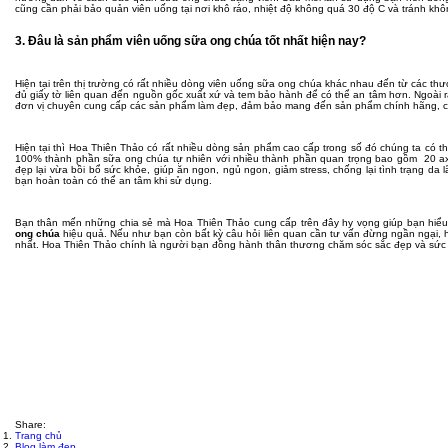
cũng cần phải bảo quản viên uống tại nơi khô ráo, nhiệt độ không quá 30 độ C và tránh không
3. Đâu là sản phẩm viên uống sữa ong chúa tốt nhất hiện nay?
Hiện tại trên thị trường có rất nhiều dòng viên uống sữa ong chúa khác nhau đến từ các th
đủ giấy tờ liên quan đến nguồn gốc xuất xứ và tem bảo hành để có thể an tâm hơn. Ngoài r
đơn vị chuyên cung cấp các sản phẩm làm đẹp, đảm bảo mang đến sản phẩm chính hãng, ch
Hiện tại thì Hoa Thiên Thảo có rất nhiều dòng sản phẩm cao cấp trong số đó chúng ta có 
100% thành phần sữa ong chúa tự nhiên với nhiều thành phần quan trọng bao gồm 20 axit
đẹp lại vừa bồi bổ sức khỏe, giúp ăn ngon, ngủ ngon, giảm stress, chống lại tình trạng d
bạn hoàn toàn có thể an tâm khi sử dụng.
Bạn thân mến những chia sẻ mà Hoa Thiên Thảo cung cấp trên đây hy vọng giúp bạn hiể
ong chúa
hiệu quả. Nếu như bạn còn bất kỳ câu hỏi liên quan cần tư vấn đừng ngần ngại, h
nhất. Hoa Thiên Thảo chính là người bạn đồng hành thân thương chăm sóc sắc đẹp và sức 
Share:
Trang chủ
Blog làm đẹp