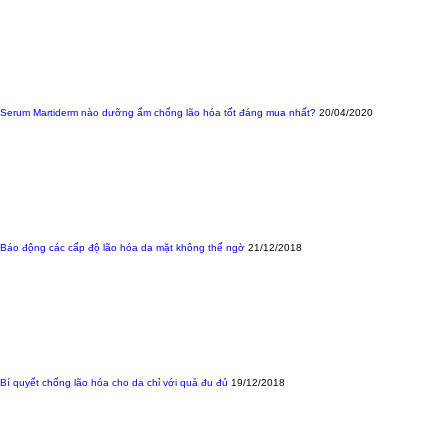
Serum Martiderm nào dưỡng ẩm chống lão hóa tốt đáng mua nhất?
20/04/2020
Báo động các cấp độ lão hóa da mặt không thể ngờ
21/12/2018
Bí quyết chống lão hóa cho da chỉ với quả đu đủ
19/12/2018