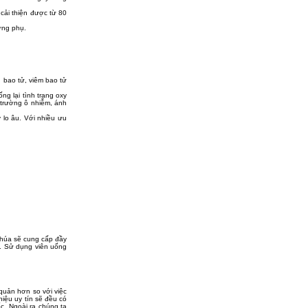
cải thiện được từ 80
ứng phụ.
 bao tử, viêm bao tử
ng lại tình trạng oxy
 trường ô nhiễm, ánh
 lo âu. Với nhiều ưu
chúa sẽ cung cấp đầy
n. Sử dụng viên uống
quản hơn so với việc
iệu uy tín sẽ đều có
c. Ngoài ra chúng ta