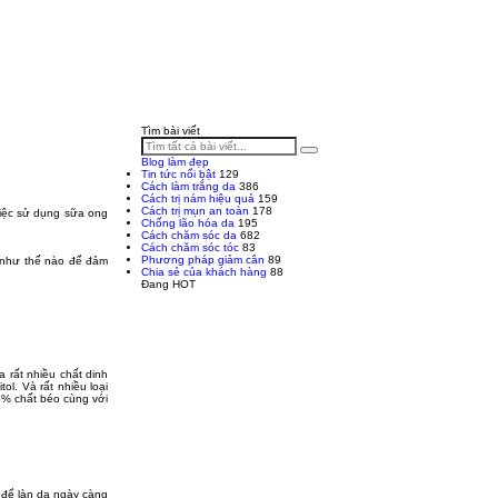
Tìm bài viết
Blog làm đẹp
Tin tức nổi bật
129
Cách làm trắng da
386
Cách trị nám hiệu quả
159
Cách trị mụn an toàn
178
việc sử dụng sữa ong
Chống lão hóa da
195
Cách chăm sóc da
682
Cách chăm sóc tóc
83
Phương pháp giảm cân
89
như thế nào để đảm
Chia sẻ của khách hàng
88
Đang HOT
 rất nhiều chất dinh
ol. Và rất nhiều loại
.5% chất béo cùng với
 để làn da ngày càng