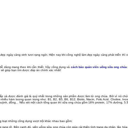
đẹp ngày càng xinh tươi rạng ngời. Hiện nay khi công nghệ làm đẹp ngày càng phát triển thì 
 dễ dàng mang theo khi cần thiết. Vậy công dụng và
cách bảo quản viên uống sữa ong chúa
 sẽ giúp bạn tìm được đáp án chính xác nhất!
 cấp và được đánh giá là quý nhất trong những sản phẩm được làm từ ong chúa. Bởi vì nó chứa
hiều hàm lượng quan trọng như: B1, B2, B5, B6, B12, Biotin, Niacin, Folic Acid, Choline, Inosit
 lưu huỳnh, đồng... Nếu xét một cách tổng quan thì sữa ong chúa gồm 18% protein, 17% đường, 5
 loạt những công dụng vượt trội khác nhau bao gồm:
ạng rỡ. Bên cạnh đó, viên uống sữa ong chúa còn giúp cải thiện tình trạng da nhăn, lão hóa