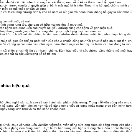
g trên da để cải thiện nhanh chóng các vết thâm, sạm, nám kể cả thâm mụn hiệu quả hơn.
 còn được xem là bí quyết giúp trị bệnh mất ngủ kinh niên. Theo như kết quả chứng minh thì 
m thấy cơ thể khỏe khoắn vô cùng.
p cải thiện tăng cường sinh lý cho cả nam và nữ giới mà hoàn toàn không hề gây ra các phản 
 còn mệt mỏi, uể oải.
tình trạng rụng tóc, cho bạn sở hữu mái tóc óng ả mượt mà.
 các bệnh liên quan đến cao huyết áp, tiểu đường cùng các bệnh về gan hiệu quả.
pháp thông minh giúp nhanh chóng khắc phục tình trạng này hiệu quả hơn.
trò hữu ích đối với việc chống lại tình trạng nhiễm khuẩn đường ruột cũng như giúp chống đau
chúa sẽ giúp ức chế sự phát triển của các vi khuẩn cũng như hồi phục tế bào da bị hư tổn, chố
iện để chống lại các dấu hiệu như sạm, nám, thâm mụn và bảo vệ da trước các tác động từ môi
 cải thiện phục hồi làn da nhanh chóng. Đảm bảo điều trị các chứng căng thẳng mệt mỏi hay
úa cho tất cả các đối tượng kể cả trẻ em.
 chúa hiệu quả
nhờ công nghệ sản xuất cao để tạo thành sản phẩm chất lượng. Trong mỗi viên uống sữa ong 
iết kế dạng viên nên tiện lợi hơn và dễ dàng trong việc sử dụng hoặc mang theo bên mình hơ
a ngày càng xinh tươi và cơ thể khỏe khoắn hơn.
từ vài chục viên/hộp đến vài trăm viên/hộp. Viên uống sữa ong chúa dễ dàng trong việc bảo 
g chúa dạng viên đúng cách. Thực tế thì bên trong mỗi hộp sữa ong chúa đến từ các thương h
hặt nắp giúp cho không khí không thể tràn vào bên trong được, tránh gây oxy đến viên thuố