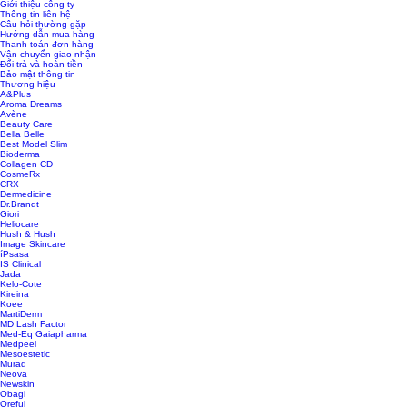
Giới thiệu công ty
Thông tin liên hệ
Câu hỏi thường gặp
Hướng dẫn mua hàng
Thanh toán đơn hàng
Vận chuyển giao nhận
Đổi trả và hoàn tiền
Bảo mật thông tin
Thương hiệu
A&Plus
Aroma Dreams
Avène
Beauty Care
Bella Belle
Best Model Slim
Bioderma
Collagen CD
CosmeRx
CRX
Dermedicine
Dr.Brandt
Giori
Heliocare
Hush & Hush
Image Skincare
íPsasa
IS Clinical
Jada
Kelo-Cote
Kireina
Koee
MartiDerm
MD Lash Factor
Med-Eq Gaiapharma
Medpeel
Mesoestetic
Murad
Neova
Newskin
Obagi
Oreful