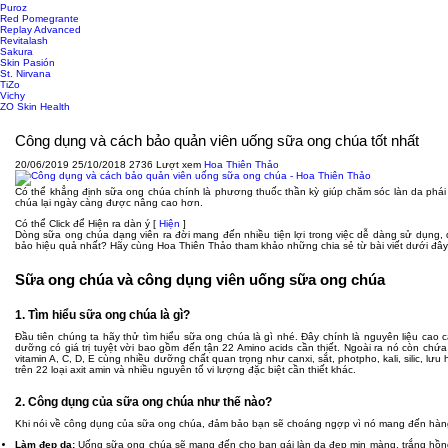
Puroz
Red Pomegrante
Replay Advanced
Revitalash
Sakura
Skin Pasión
St. Nirvana
TiZo
Vichy
ZO Skin Health
Công dụng và cách bảo quản viên uống sữa ong chúa tốt nhất
20/06/2019
25/10/2018
2736 Lượt xem
Hoa Thiên Thảo
Có thể khẳng định sữa ong chúa chính là phương thuốc thần kỳ giúp chăm sóc làn da phái 
chúa lại ngày càng được nâng cao hơn.
Có thể Click để Hiện ra dàn ý
[
Hiện
]
Dòng sữa ong chúa dạng viên ra đời mang đến nhiều tiện lợi trong việc dễ dàng sử dụng,
bảo hiệu quả nhất? Hãy cùng Hoa Thiên Thảo tham khảo những chia sẻ từ bài viết dưới đây
Sữa ong chúa và công dụng viên uống sữa ong chúa
1. Tìm hiểu sữa ong chúa là gì?
Đầu tiên chúng ta hãy thử tìm hiểu sữa ong chúa là gì nhé. Đây chính là nguyên liệu cao
dưỡng có giá trị tuyệt vời bao gồm đến tận 22 Amino acids cần thiết. Ngoài ra nó còn chứa n
vitamin A, C, D, E cùng nhiều dưỡng chất quan trọng như canxi, sắt, photpho, kali, silic,
trên 22 loại axit amin và nhiều nguyên tố vi lượng đặc biệt cần thiết khác.
2. Công dụng của sữa ong chúa như thế nào?
Khi nói về công dụng của sữa ong chúa, đảm bảo bạn sẽ choáng ngợp vì nó mang đến hàng
Làm đẹp da:
Uống sữa ong chúa sẽ mang đến cho bạn gái làn da đẹp mịn màng, trắng hồng r