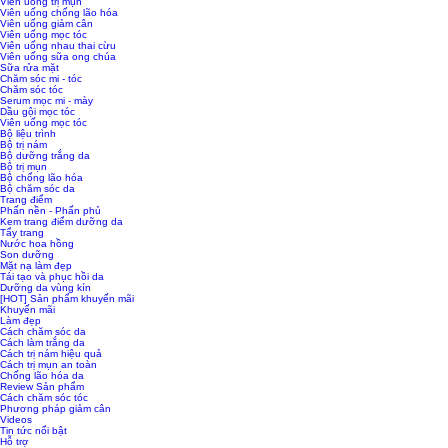
Viên uống trị mụn
Viên uống chống lão hóa
Viên uống giảm cân
Viên uống mọc tóc
Viên uống nhau thai cừu
Viên uống sữa ong chúa
Sữa rửa mặt
Chăm sóc mi - tóc
Chăm sóc tóc
Serum mọc mi - mày
Dầu gội mọc tóc
Viên uống mọc tóc
Bộ liệu trình
Bộ trị nám
Bộ dưỡng trắng da
Bộ trị mụn
Bộ chống lão hóa
Bộ chăm sóc da
Trang điểm
Phấn nền - Phấn phủ
Kem trang điểm dưỡng da
Tẩy trang
Nước hoa hồng
Son dưỡng
Mặt nạ làm đẹp
Tái tạo và phục hồi da
Dưỡng da vùng kín
[HOT] Sản phẩm khuyến mãi
Khuyến mãi
Làm đẹp
Cách chăm sóc da
Cách làm trắng da
Cách trị nám hiệu quả
Cách trị mụn an toàn
Chống lão hóa da
Review Sản phẩm
Cách chăm sóc tóc
Phương pháp giảm cân
Videos
Tin tức nổi bật
Hỗ trợ