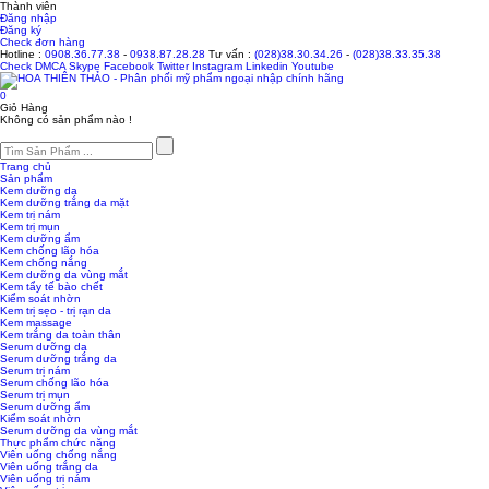
Thành viên
Đăng nhập
Đăng ký
Check đơn hàng
Hotline :
0908.36.77.38
-
0938.87.28.28
Tư vấn :
(028)38.30.34.26
-
(028)38.33.35.38
Check
DMCA
Skype
Facebook
Twitter
Instagram
Linkedin
Youtube
0
Giỏ Hàng
Không có sản phẩm nào !
Trang chủ
Sản phẩm
Kem dưỡng da
Kem dưỡng trắng da mặt
Kem trị nám
Kem trị mụn
Kem dưỡng ẩm
Kem chống lão hóa
Kem chống nắng
Kem dưỡng da vùng mắt
Kem tẩy tế bào chết
Kiểm soát nhờn
Kem trị sẹo - trị rạn da
Kem massage
Kem trắng da toàn thân
Serum dưỡng da
Serum dưỡng trắng da
Serum trị nám
Serum chống lão hóa
Serum trị mụn
Serum dưỡng ẩm
Kiểm soát nhờn
Serum dưỡng da vùng mắt
Thực phẩm chức năng
Viên uống chống nắng
Viên uống trắng da
Viên uống trị nám