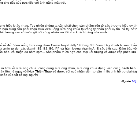
 cho tiếp xúc trực tiếp với ánh nắng mặt trời.
ương hiệu khác nhau. Tuy nhiên chúng ta cần phải chọn sản phẩm đến từ các thương hiệu uy tín 
a bạn cũng cần phải chọn mua viên uống sữa ong chúa tại công ty phân phối uy tín, có trụ sở h
ất lượng cao với mức giá tốt cùng nhiều ưu đãi cho khách hàng của mình.
thể kể đến Viên uống Sữa ong chúa Costar Royal Jelly 1450mg 365 Viên. Đây chính là sản phẩm
 amin tự do, các vitamin B1, B2, B6, PP và hàm lượng vitamin A, E đặc biệt cao. Đảm bảo v
a lão hóa, cải thiện da nám sạm... Sản phẩm thích hợp cho mọi đối tượng và được cấp phép lư
u rõ hơn về sữa ong chúa, công dụng sữa ong chúa, sữa ong chúa dạng viên cùng
cách bảo 
ãy liên hệ ngay với
Hoa Thiên Thảo
để được đội ngũ nhân viên tư vấn nhiệt tình hỗ trợ giải đá
khỏe của tất cả mọi người.
Nguồn
htt