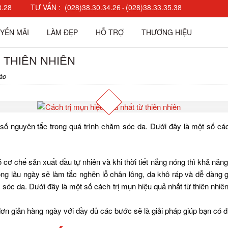
8.28
TƯ VẤN :
(028)38.30.34.26
(028)38.33.35.38
-
YẾN MÃI
LÀM ĐẸP
HỖ TRỢ
THƯƠNG HIỆU
 THIÊN NHIÊN
ảo
ố nguyên tắc trong quá trình chăm sóc da. Dưới đây là một số cách 
ó cơ chế sản xuất dầu tự nhiên và khi thời tiết nắng nóng thì khả năn
ông lâu ngày sẽ làm tắc nghẽn lỗ chân lông, da khô ráp và dễ dàng
 sóc da. Dưới đây là một số cách trị mụn hiệu quả nhất từ thiên nhi
ơn giản hàng ngày với đầy đủ các bước sẽ là giải pháp giúp bạn có