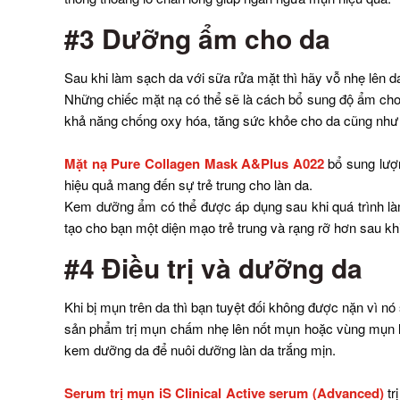
#3 Dưỡng ẩm cho da
Sau khi làm sạch da với sữa rửa mặt thì hãy vỗ nhẹ lên d
Những chiếc mặt nạ có thể sẽ là cách bổ sung độ ẩm cho
khả năng chống oxy hóa, tăng sức khỏe cho da cũng như g
Mặt nạ Pure Collagen Mask A&Plus A022
bổ sung lượn
hiệu quả mang đến sự trẻ trung cho làn da.
Kem dưỡng ẩm có thể được áp dụng sau khi quá trình làm 
tạo cho bạn một diện mạo trẻ trung và rạng rỡ hơn sau kh
#4 Điều trị và dưỡng da
Khi bị mụn trên da thì bạn tuyệt đối không được nặn vì 
sản phẩm trị mụn chấm nhẹ lên nốt mụn hoặc vùng mụn làm
kem dưỡng da để nuôi dưỡng làn da trắng mịn.
Serum trị mụn iS Clinical Active serum (Advanced)
tr