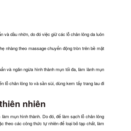
ẩn và dầu nhờn, do đó việc giữ các lỗ chân lông da luôn
 nhẹ nhàng theo massage chuyển động tròn trên bề mặt
huẩn và ngăn ngừa hình thành mụn tối đa, làm lành mụn
 lỗ chân lông to và sần sùi, dùng kem tẩy trang lau đi
thiên nhiên
m làm mụn hình thành. Do đó, để làm sạch lỗ chân lông
c theo các công thức tự nhiên để loại bỏ tạp chất, làm