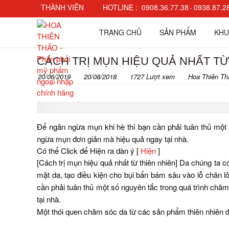
THÀNH VIÊN
HOTLINE :
0908.36.77.38
0938.87.2
-
Đăng nhập
TRANG CHỦ
SẢN PHẨM
KHU
Đăng ký
Check đơn hàng
CÁCH TRỊ MỤN HIỆU QUẢ NHẤT TỪ
20/06/2019
20/08/2018
1727 Lượt xem
Hoa Thiên Th
Để ngăn ngừa mụn khi hè thì bạn cần phải tuân thủ một s
ngừa mụn đơn giản mà hiệu quả ngay tại nhà.
Có thể Click để Hiện ra dàn ý
[
Hiện
]
[Cách trị mụn hiệu quả nhất từ thiên nhiên] Da chúng ta c
mặt da, tạo điều kiện cho bụi bẩn bám sâu vào lỗ chân l
cần phải tuân thủ một số nguyên tắc trong quá trình chăm
tại nhà.
Một thói quen chăm sóc da từ các sản phẩm thiên nhiên đ