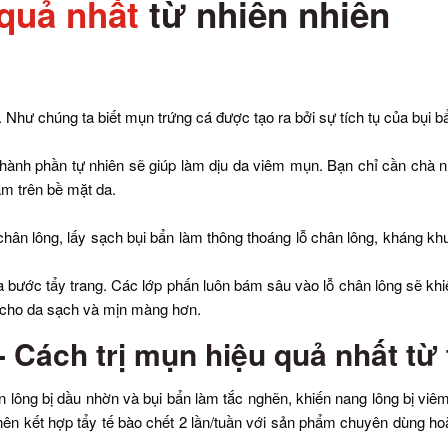
 quả nhất
từ nhiên nhiên
Như chúng ta biết mụn trứng cá được tạo ra bởi sự tích tụ của bụi b
thành phần tự nhiên sẽ giúp làm dịu da viêm mụn. Bạn chỉ cần chà
ám trên bề mặt da.
hân lông, lấy sạch bụi bẩn làm thông thoáng lỗ chân lông, kháng k
bước tẩy trang. Các lớp phấn luôn bám sâu vào lỗ chân lông sẽ khiến
 cho da sạch và mịn màng hơn.
- Cách trị mụn hiệu quả nhất từ 
 lông bị dầu nhờn và bụi bẩn làm tắc nghẽn, khiến nang lông bị viê
nên kết hợp tẩy tế bào chết 2 lần/tuần với sản phẩm chuyên dùng hoặ