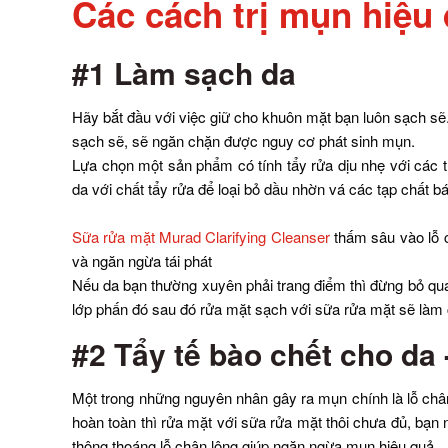
Các cách trị mụn hiệu
#1 Làm sạch da
Hãy bắt đầu với việc giữ cho khuôn mặt bạn luôn sạch sẽ. 
sạch sẽ, sẽ ngăn chặn được nguy cơ phát sinh mụn.
Lựa chọn một sản phẩm có tính tẩy rửa dịu nhẹ với các 
da với chất tẩy rửa để loại bỏ dầu nhờn vá các tạp chất b
Sữa rửa mặt Murad Clarifying Cleanser
thấm sâu vào lỗ c
và ngăn ngừa tái phát
Nếu da bạn thường xuyên phải trang điểm thì đừng bỏ qua 
lớp phấn đó sau đó rửa mặt sạch với sữa rửa mặt sẽ làm
#2 Tẩy tế bào chết cho da 
Một trong những nguyên nhân gây ra mụn chính là lỗ chân
hoàn toàn thì rửa mặt với sữa rửa mặt thôi chưa đủ, bạn 
thông thoáng lỗ chân lông giúp ngăn ngừa mụn hiệu quả.