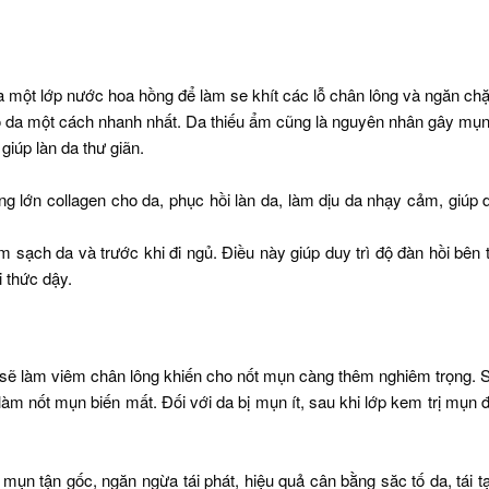
a một lớp nước hoa hồng để làm se khít các lỗ chân lông và ngăn chặ
 da một cách nhanh nhất. Da thiếu ẩm cũng là nguyên nhân gây mụn,
iúp làn da thư giãn.
g lớn collagen cho da, phục hồi làn da, làm dịu da nhạy cảm, giúp d
sạch da và trước khi đi ngủ. Điều này giúp duy trì độ đàn hồi bên
i thức dậy.
nó sẽ làm viêm chân lông khiến cho nốt mụn càng thêm nghiêm trọng.
 nốt mụn biến mất. Đối với da bị mụn ít, sau khi lớp kem trị mụn đã
ị mụn tận gốc, ngăn ngừa tái phát, hiệu quả cân bằng săc tố da, tái t