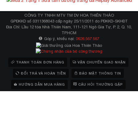
CÔNG TY TNHH MTV TM DV HOA THIÊN THẢO
GPĐKKD số 0311368043 cấp ngày 25/11/2011 do PĐKKD-SKHĐT
Địa Chỉ: Lầu 12 tòa Nhà Thiên Nam, 111-121 Ngô Gia Tự, P. 2, Q. 10,
TP.HCM
Góp ý, khiếu nại:
0926.567.567
THANH TOÁN ĐƠN HÀNG
VẬN CHUYỂN GIAO NHẬN
ĐỔI TRẢ VÀ HOÀN TIỀN
BẢO MẬT THÔNG TIN
HƯỚNG DẪN MUA HÀNG
CÂU HỎI THƯỜNG GẶP