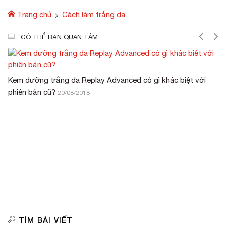
Trang chủ
Cách làm trắng da
CÓ THỂ BẠN QUAN TÂM
lay Advanced có gì khác biệt với
Viên uống trắng da trị nám
trắng da trị nám
8
20/10/201
TÌM BÀI VIẾT