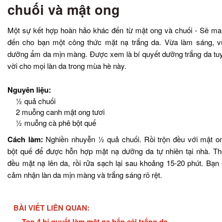
chuối và mật ong
Một sự kết hợp hoàn hảo khác đến từ mật ong và chuối - Sẽ m
đến cho bạn một công thức mặt nạ trắng da. Vừa làm sáng, 
dưỡng ẩm da mịn màng. Được xem là bí quyết dưỡng trắng da tu
vời cho mọi làn da trong mùa hè này.
Nguyên liệu:
½ quả chuối
2 muỗng canh mật ong tươi
½ muỗng cà phê bột quế
Cách làm:
Nghiền nhuyễn ½ quả chuối. Rồi trộn đều với mật o
bột quế để được hỗn hợp mặt nạ dưỡng da tự nhiên tại nhà. T
đều mặt nạ lên da, rồi rửa sạch lại sau khoảng 15-20 phút. Bạn
cảm nhận làn da mịn màng và trắng sáng rõ rệt.
BÀI VIẾT LIÊN QUAN:
Top 4 bí quyết làm mặt nạ bắp cải trắng da