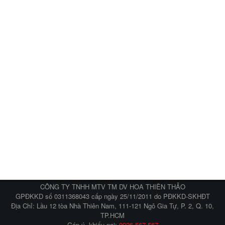
CÔNG TY TNHH MTV TM DV HOA THIÊN THẢO
GPĐKKD số 0311368043 cấp ngày 25/11/2011 do PĐKKD-SKHĐT
Địa Chỉ: Lầu 12 tòa Nhà Thiên Nam, 111-121 Ngô Gia Tự, P. 2, Q. 10,
TP.HCM
Góp ý, khiếu nại:
0926.567.567