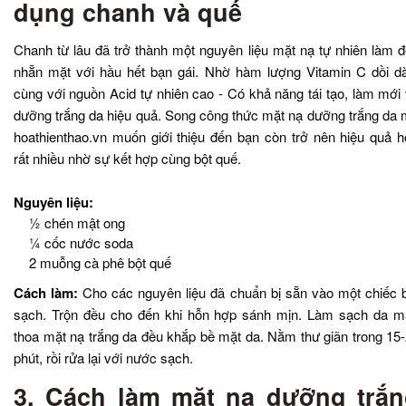
dụng chanh và quế
Chanh từ lâu đã trở thành một nguyên liệu mặt nạ tự nhiên làm 
nhẵn mặt với hầu hết bạn gái. Nhờ hàm lượng Vitamin C dồi d
cùng với nguồn Acid tự nhiên cao - Có khả năng tái tạo, làm mới
dưỡng trắng da hiệu quả. Song công thức mặt nạ dưỡng trắng da
hoathienthao.vn muốn giới thiệu đến bạn còn trở nên hiệu quả 
rất nhiều nhờ sự kết hợp cùng bột quế.
Nguyên liệu:
½ chén mật ong
¼ cốc nước soda
2 muỗng cà phê bột quế
Cách làm:
Cho các nguyên liệu đã chuẩn bị sẵn vào một chiếc 
sạch. Trộn đều cho đến khi hỗn hợp sánh mịn. Làm sạch da m
thoa mặt nạ trắng da đều khắp bề mặt da. Nằm thư giãn trong 15
phút, rồi rửa lại với nước sạch.
3. Cách làm mặt nạ dưỡng trắ