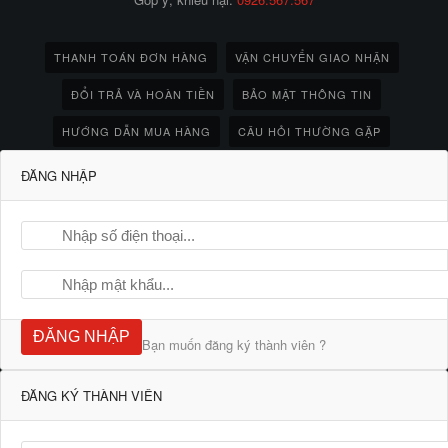
THANH TOÁN ĐƠN HÀNG
VẬN CHUYỂN GIAO NHẬN
ĐỔI TRẢ VÀ HOÀN TIỀN
BẢO MẬT THÔNG TIN
HƯỚNG DẪN MUA HÀNG
CÂU HỎI THƯỜNG GẶP
ĐĂNG NHẬP
ĐĂNG NHẬP
Bạn muốn đăng ký thành viên ?
ĐĂNG KÝ THÀNH VIÊN