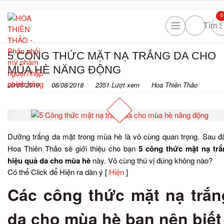
0
5 CÔNG THỨC MẶT NẠ TRẮNG DA CHO
MÙA HÈ NĂNG ĐỘNG
20/06/2019
08/08/2018
2351 Lượt xem
Hoa Thiên Thảo
Dưỡng trắng da mặt trong mùa hè là vô cùng quan trọng. Sau đ
Hoa Thiên Thảo sẽ giới thiệu cho bạn
5 công thức mặt nạ trắ
hiệu quả da cho mùa hè
này. Vô cùng thú vị đúng không nào?
Có thể Click để Hiện ra dàn ý
[
Hiện
]
Các công thức mặt nạ trắn
da cho mùa hè bạn nên biết