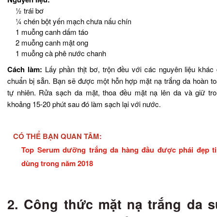
½ trái bơ
¼ chén bột yến mạch chưa nấu chín
1 muỗng canh dấm táo
2 muỗng canh mật ong
1 muỗng cà phê nước chanh
Cách làm:
Lấy phần thịt bơ, trộn đều với các nguyên liệu khác
chuẩn bị sẵn. Bạn sẽ được một hỗn hợp mặt nạ trắng da hoàn t
tự nhiên. Rửa sạch da mặt, thoa đều mặt nạ lên da và giữ tr
khoảng 15-20 phút sau đó làm sạch lại với nước.
CÓ THỂ BẠN QUAN TÂM:
Top Serum dưỡng trắng da hàng đầu được phái đẹp ti
dùng trong năm 2018
2. Công thức mặt nạ trắng da 