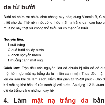
da từ bưởi
Bưởi có chứa rất nhiều chất chống oxy hóa; cùng Vitamin B, C 
thiết cho da. Thế nên một công thức mặt nạ trắng da hoàn hảo 
mùa hè này thật sự không thể thiếu sự có mặt của bưởi.
Nguyên liệu:
1 quả trứng
½ quả bưởi ép lấy nước
½ chén bột yến mạch
1 muỗng canh mật ong
Cách làm:
Trộn đều các nguyên liệu đã chuẩn bị sẵn để có đ
một hỗn hợp mặt nạ trắng da tự nhiên sánh mịn. Thoa đều mặt
lên da sau khi đã làm sạch. Nằm thư giãn từ 15-20 phút - Cho 
khi mặt nạ khô hẳn thì rửa sạch lại với nước. Áp dụng 1-2 lần/tuần
giữ da trắng sáng những ngày hè.
4. Làm
mặt nạ trắng da
bằn