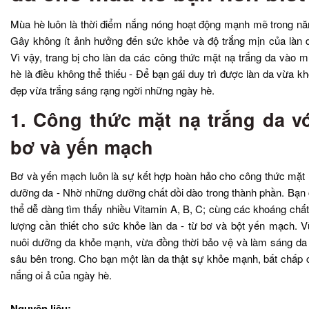
Mùa hè luôn là thời điểm nắng nóng hoạt động mạnh mẽ trong n
Gây không ít ảnh hưởng đến sức khỏe và độ trắng mịn của làn 
Vì vậy, trang bị cho làn da các công thức mặt nạ trắng da vào 
hè là điều không thể thiếu - Để bạn gái duy trì được làn da vừa k
đẹp vừa trắng sáng rạng ngời những ngày hè.
1. Công thức mặt nạ trắng da v
bơ và yến mạch
Bơ và yến mạch luôn là sự kết hợp hoàn hảo cho công thức mặt
dưỡng da - Nhờ những dưỡng chất dồi dào trong thành phần. Bạn
thể dễ dàng tìm thấy nhiều Vitamin A, B, C; cùng các khoáng chất
lượng cần thiết cho sức khỏe làn da - từ bơ và bột yến mạch. 
nuôi dưỡng da khỏe mạnh, vừa đồng thời bảo vệ và làm sáng da
sâu bên trong. Cho bạn một làn da thật sự khỏe mạnh, bất chấp 
nắng oi ả của ngày hè.
Nguyên liệu: