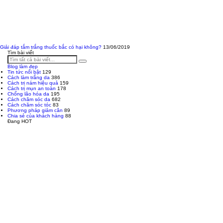
Giải đáp tắm trắng thuốc bắc có hại không?
13/06/2019
Tìm bài viết
Blog làm đẹp
Tin tức nổi bật
129
Cách làm trắng da
386
Cách trị nám hiệu quả
159
Cách trị mụn an toàn
178
Chống lão hóa da
195
Cách chăm sóc da
682
Cách chăm sóc tóc
83
Phương pháp giảm cân
89
Chia sẻ của khách hàng
88
Đang HOT