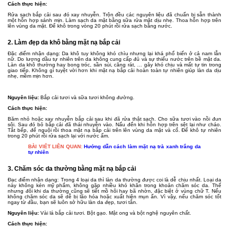
Cách thực hiện:
Rửa sạch bắp cải sau đó xay nhuyễn. Trộn đều các nguyên liệu đã chuẩn bị sẵn thành
một hỗn hợp sánh mịn. Làm sạch da mặt bằng sữa rửa mặt dịu nhẹ. Thoa hỗn hợp trên
lên vùng da mặt. Để khô trong vòng 20 phút rồi rửa sạch bằng nước.
2. Làm đẹp da khô bằng mặt nạ bắp cải
Đặc điểm nhận dạng: Da khô tuy không khó chìu nhưng lại khá phổ biến ở cả nam lẫn
nữ. Do lượng dầu tự nhiên trên da không cung cấp đủ và sự thiếu nước trên bề mặt da.
Làn da khô thường hay bong tróc, sần sùi, căng rát, … gây khó chịu và mất tự tin trong
giao tiếp. Không gì tuyệt vời hơn khi mặt nạ bắp cải hoàn toàn tự nhiên giúp làn da dịu
nhẹ, mềm mịn hơn.
Nguyên liệu:
Bắp cải tươi và sữa tươi không đường.
Cách thực hiện:
Băm nhỏ hoặc xay nhuyễn bắp cải sau khi đã rửa thật sạch. Cho sữa tươi vào nồi đun
sôi. Sau đó bỏ bắp cải đã thái nhuyễn vào. Nấu đến khi hỗn hợp trên sệt lại như cháo.
Tắt bếp, để nguội rồi thoa mặt nạ bắp cải trên lên vùng da mặt và cổ. Để khô tự nhiên
trong 20 phút rồi rửa sạch lại với nước ấm.
BÀI VIẾT LIÊN QUAN:
Hướng dẫn cách làm mặt nạ trà xanh trắng da
tự nhiên
3. Chăm sóc da thường bằng mặt nạ bắp cải
Đạc điểm nhận dạng: Trong 4 loại da thì làn da thường được coi là dễ chịu nhất. Loại da
này không kén mỹ phẩm, không gặp nhiều khó khăn trong khoản chăm sóc da. Thế
nhưng đôi khi da thường cũng sẽ tiết mồ hôi hay bã nhờn, đặc biệt ở vùng chữ T. Nếu
không chăm sóc da sẽ dễ bị lão hóa hoặc xuất hiện mụn ẩn. Vì vậy, nếu chăm sóc tốt
ngay từ đầu, bạn sẽ luôn sở hữu làn da đẹp, tươi tắn.
Nguyên liệu:
Vài lá bắp cải tươi. Bột gạo. Mật ong và bột nghệ nguyên chất.
Cách thực hiện: