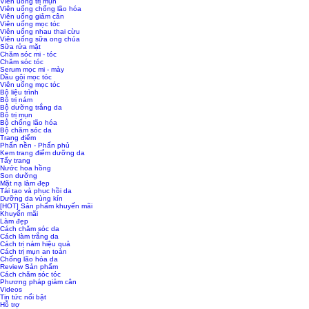
Viên uống trị mụn
Viên uống chống lão hóa
Viên uống giảm cân
Viên uống mọc tóc
Viên uống nhau thai cừu
Viên uống sữa ong chúa
Sữa rửa mặt
Chăm sóc mi - tóc
Chăm sóc tóc
Serum mọc mi - mày
Dầu gội mọc tóc
Viên uống mọc tóc
Bộ liệu trình
Bộ trị nám
Bộ dưỡng trắng da
Bộ trị mụn
Bộ chống lão hóa
Bộ chăm sóc da
Trang điểm
Phấn nền - Phấn phủ
Kem trang điểm dưỡng da
Tẩy trang
Nước hoa hồng
Son dưỡng
Mặt nạ làm đẹp
Tái tạo và phục hồi da
Dưỡng da vùng kín
[HOT] Sản phẩm khuyến mãi
Khuyến mãi
Làm đẹp
Cách chăm sóc da
Cách làm trắng da
Cách trị nám hiệu quả
Cách trị mụn an toàn
Chống lão hóa da
Review Sản phẩm
Cách chăm sóc tóc
Phương pháp giảm cân
Videos
Tin tức nổi bật
Hỗ trợ