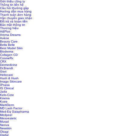
Giới thiệu công ty
Thông tin liên hệ
Câu hỏi thường gặp
Hướng dẫn mua hàng
Thanh toán đơn hàng
Vận chuyển giao nhận
Đổi trả và hoàn tiền
Bảo mật thông tin
Thương hiệu
A&Plus
Aroma Dreams
Avène
Beauty Care
Bella Belle
Best Model Slim
Bioderma
Collagen CD
CosmeRx
CRX
Dermedicine
Dr.Brandt
Giori
Heliocare
Hush & Hush
Image Skincare
íPsasa
IS Clinical
Jada
Kelo-Cote
Kireina
Koee
MartiDerm
MD Lash Factor
Med-Eq Gaiapharma
Medpeel
Mesoestetic
Murad
Neova
Newskin
Obagi
Oreful