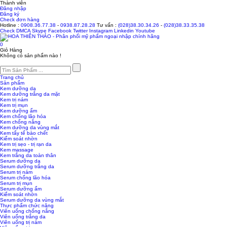
Thành viên
Đăng nhập
Đăng ký
Check đơn hàng
Hotline :
0908.36.77.38
-
0938.87.28.28
Tư vấn :
(028)38.30.34.26
-
(028)38.33.35.38
Check
DMCA
Skype
Facebook
Twitter
Instagram
Linkedin
Youtube
0
Giỏ Hàng
Không có sản phẩm nào !
Trang chủ
Sản phẩm
Kem dưỡng da
Kem dưỡng trắng da mặt
Kem trị nám
Kem trị mụn
Kem dưỡng ẩm
Kem chống lão hóa
Kem chống nắng
Kem dưỡng da vùng mắt
Kem tẩy tế bào chết
Kiểm soát nhờn
Kem trị sẹo - trị rạn da
Kem massage
Kem trắng da toàn thân
Serum dưỡng da
Serum dưỡng trắng da
Serum trị nám
Serum chống lão hóa
Serum trị mụn
Serum dưỡng ẩm
Kiểm soát nhờn
Serum dưỡng da vùng mắt
Thực phẩm chức năng
Viên uống chống nắng
Viên uống trắng da
Viên uống trị nám