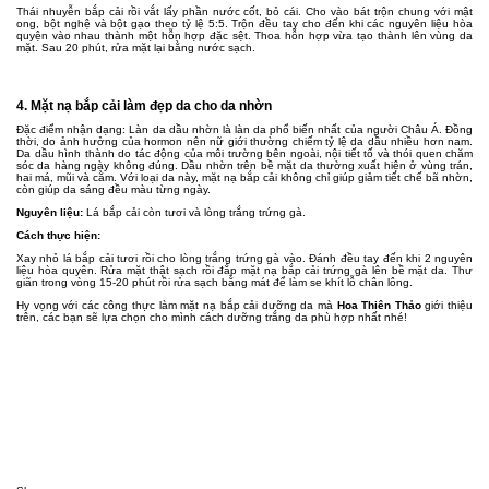
Thái nhuyễn bắp cải rồi vắt lấy phần nước cốt, bỏ cái. Cho vào bát trộn chung với mật
ong, bột nghệ và bột gạo theo tỷ lệ 5:5. Trộn đều tay cho đến khi các nguyên liệu hòa
quyện vào nhau thành một hỗn hợp đặc sệt. Thoa hỗn hợp vừa tạo thành lên vùng da
mặt. Sau 20 phút, rửa mặt lại bằng nước sạch.
4. Mặt nạ bắp cải làm đẹp da cho da nhờn
Đặc điểm nhận dạng: Làn da dầu nhờn là làn da phổ biến nhất của người Châu Á. Đồng
thời, do ảnh hưởng của hormon nên nữ giới thường chiếm tỷ lệ da dầu nhiều hơn nam.
Da dầu hình thành do tác động của môi trường bên ngoài, nội tiết tố và thói quen chăm
sóc da hàng ngày không đúng. Dầu nhờn trên bề mặt da thường xuất hiện ở vùng trán,
hai má, mũi và cằm. Với loại da này, mặt nạ bắp cải không chỉ giúp giảm tiết chế bã nhờn,
còn giúp da sáng đều màu từng ngày.
Nguyên liệu:
Lá bắp cải còn tươi và lòng trắng trứng gà.
Cách thực hiện:
Xay nhỏ lá bắp cải tươi rồi cho lòng trắng trứng gà vào. Đánh đều tay đến khi 2 nguyên
liệu hòa quyên. Rửa mặt thật sạch rồi đắp mặt nạ bắp cải trứng gà lên bề mặt da. Thư
giãn trong vòng 15-20 phút rồi rửa sạch bằng mát để làm se khít lỗ chân lông.
Hy vọng với các công thực làm mặt nạ bắp cải dưỡng da mà
Hoa Thiên Thảo
giới thiệu
trên, các bạn sẽ lựa chọn cho mình cách dưỡng trắng da phù hợp nhất nhé!