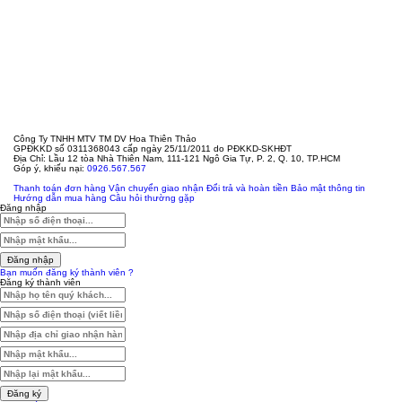
Công Ty TNHH MTV TM DV Hoa Thiên Thảo
GPĐKKD số 0311368043 cấp ngày 25/11/2011 do PĐKKD-SKHĐT
Địa Chỉ: Lầu 12 tòa Nhà Thiên Nam, 111-121 Ngô Gia Tự, P. 2, Q. 10, TP.HCM
Góp ý, khiếu nại:
0926.567.567
Thanh toán đơn hàng
Vận chuyển giao nhận
Đổi trả và hoàn tiền
Bảo mật thông tin
Hướng dẫn mua hàng
Câu hỏi thường gặp
Đăng nhập
Đăng nhập
Bạn muốn đăng ký thành viên ?
Đăng ký thành viên
Đăng ký