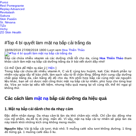
Puroz
Red Pomegrante
Replay Advanced
Revitalash
Sakura
Skin Pasión
St. Nirvana
TiZo
Vichy
ZO Skin Health
#Top 4 bí quyết làm mặt nạ bắp cải trắng da
18/06/2019
27/08/2018
1800 Lượt xem
Hoa Thiên Thảo
Bắp cải chứa nhiều vitamin và các dưỡng chất tốt cho da, cùng
Hoa Thiên Thảo
tham
khảo cách làm mặt nạ bắp cải dưỡng trắng da ở bài viết dưới đây nhé!
Có thể Click để Hiện ra dàn ý
[
Hiện
]
Trong bắp cải chứa rất nhiều vitamin A, C và E cùng lưu huỳnh, kali. Các thành phần tự
nhiên này giúp tẩy tế bào chết, làm sạch sâu từ lỗ chân lông. Đồng thời cung cấp dưỡng
chất giúp trắng da, cân bằng độ độ cho da. Khi phối hợp bắp cải cùng một vài nguyên
liệu khác, bạn sẽ có được một công thức mặt nạ bắp cải tự nhiên, phù hợp cho từng loại
da. Vừa an toàn lại siêu tiết kiệm, nhưng hiệu quả mang lại vô cùng tốt, thế thì ngại gì
không thử.
Các cách làm
mặt nạ
bắp cải dưỡng da hiệu quả
1. Mặt nạ bắp cải dành cho da nhạy cảm
Đặc điểm nhận dạng: Da nhạy cảm là làn da khó chăm sóc nhất. Chỉ cần tác động nhẹ
của mỹ phẩm, da dễ bị dị ứng, mẩn đỏ. Vì vậy, mặt nạ bắp cải tự nhiên sẽ giúp làn da
này tránh khỏi những kích ứng không mong muốn.
Nguyên liệu:
Vài lá bắp cải tươi, thái nhỏ. 5 muỗng café sữa tươi không đường. 1 lòng
đỏ trứng gà. 1 muỗng café dầu ô liu.