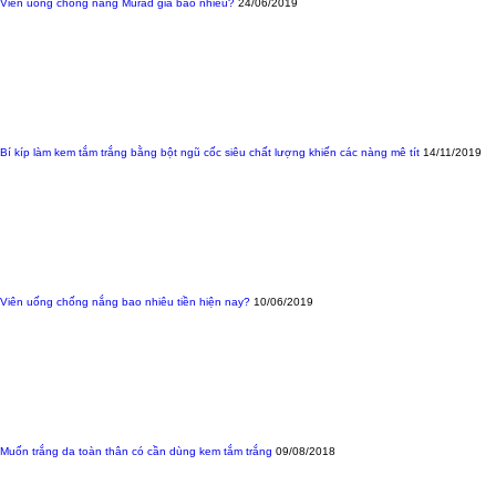
Viên uống chống nắng Murad giá bao nhiêu?
24/06/2019
Bí kíp làm kem tắm trắng bằng bột ngũ cốc siêu chất lượng khiến các nàng mê tít
14/11/2019
Viên uống chống nắng bao nhiêu tiền hiện nay?
10/06/2019
Muốn trắng da toàn thân có cần dùng kem tắm trắng
09/08/2018