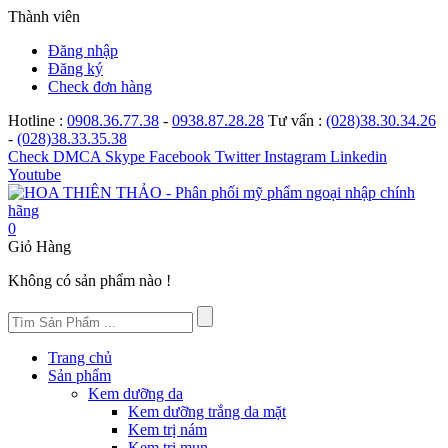
Thành viên
Đăng nhập
Đăng ký
Check đơn hàng
Hotline :
0908.36.77.38
-
0938.87.28.28
Tư vấn :
(028)38.30.34.26
-
(028)38.33.35.38
Check
DMCA
Skype
Facebook
Twitter
Instagram
Linkedin
Youtube
0
Giỏ Hàng
Không có sản phẩm nào !
Trang chủ
Sản phẩm
Kem dưỡng da
Kem dưỡng trắng da mặt
Kem trị nám
Kem trị mụn