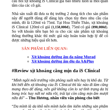
câu hỏi xịt khoáng iS Clinical giá bao nhiêu luôn là mối quan
tâm của các cô gái.
Nhà sản xuất đã đưa ra thị trường 2 dung tích cho sản phẩm
này để người dùng dễ dàng lựa chọn tùy theo nhu cầu của
mình, đó là 120ml và 75ml. Tại Hoa Thiên Thảo, xịt khoáng
iS Clinical 120ml có giá (
), 75ml có giá (
).
1,158,000đ
890,000đ
So với khoản tiền bạn bỏ ra cho các sản phẩm xịt khoáng
thông thường khác thì mức giá này hoàn toàn hợp lý để có
được những hiệu quả tốt hơn.
SẢN PHẨM LIÊN QUAN:
Xịt khoáng dưỡng ẩm đa năng Murad
Xịt khoáng dưỡng ẩm dịu da A&Plus
#Review xịt khoáng căng mịn da iS Clinical
“
Mình ngồi môi trường văn phòng suốt nên hay bị khô da. Từ
khi biết đến xịt khoáng của IS Clinical thì lúc nào đi làm cũng
mang theo để dùng, nên giờ không còn lo sợ tình trạng da bị
bong tróc hay nứt nẻ nữa rồi, trái lại còn căng mịn ẩm mượt
nữa đó
”
– Thu Hương, nhân viên văn phòng cho biết
“
Da mình là da khô nên mình luôn tìm kiếm những sản phẩm