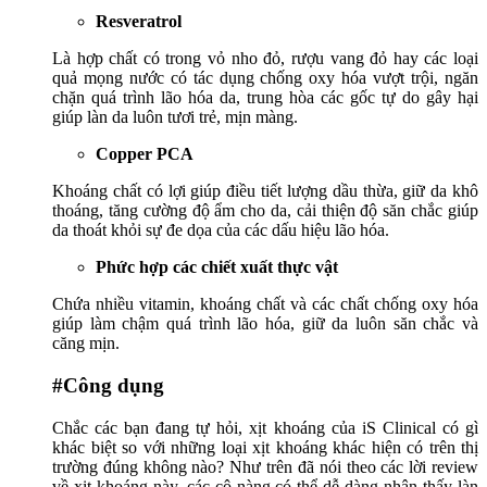
Resveratrol
Là hợp chất có trong vỏ nho đỏ, rượu vang đỏ hay các loại
quả mọng nước có tác dụng chống oxy hóa vượt trội, ngăn
chặn quá trình lão hóa da, trung hòa các gốc tự do gây hại
giúp làn da luôn tươi trẻ, mịn màng.
Copper PCA
Khoáng chất có lợi giúp điều tiết lượng dầu thừa, giữ da khô
thoáng, tăng cường độ ẩm cho da, cải thiện độ săn chắc giúp
da thoát khỏi sự đe dọa của các dấu hiệu lão hóa.
Phức hợp các chiết xuất thực vật
Chứa nhiều vitamin, khoáng chất và các chất chống oxy hóa
giúp làm chậm quá trình lão hóa, giữ da luôn săn chắc và
căng mịn.
#Công dụng
Chắc các bạn đang tự hỏi, xịt khoáng của iS Clinical có gì
khác biệt so với những loại xịt khoáng khác hiện có trên thị
trường đúng không nào? Như trên đã nói theo các lời review
về xịt khoáng này, các cô nàng có thể dễ dàng nhận thấy làn