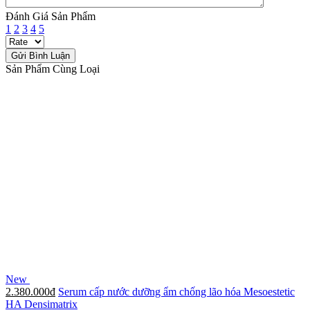
Đánh Giá Sản Phẩm
1
2
3
4
5
Sản Phẩm Cùng Loại
New
2.380.000đ
Serum cấp nước dưỡng ẩm chống lão hóa Mesoestetic
HA Densimatrix