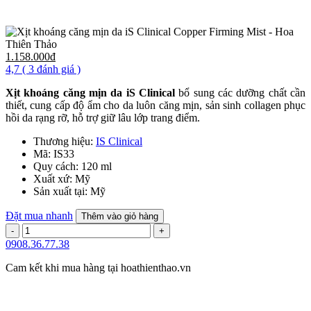
1.158.000đ
4,7
( 3 đánh giá )
Xịt khoáng căng mịn da iS Clinical
bổ sung các dưỡng chất cần
thiết, cung cấp độ ẩm cho da luôn căng mịn, sản sinh collagen phục
hồi da rạng rỡ, hỗ trợ giữ lâu lớp trang điểm.
Thương hiệu:
IS Clinical
Mã:
IS33
Quy cách:
120 ml
Xuất xứ:
Mỹ
Sản xuất tại:
Mỹ
Đặt mua nhanh
Thêm vào giỏ hàng
0908.36.77.38
Cam kết khi mua hàng tại
hoathienthao.vn