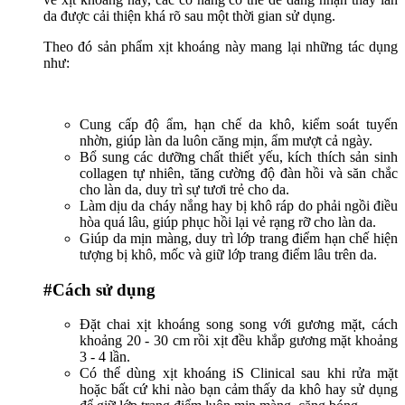
da được cải thiện khá rõ sau một thời gian sử dụng.
Theo đó sản phẩm xịt khoáng này mang lại những tác dụng
như:
Cung cấp độ ẩm, hạn chế da khô, kiểm soát tuyến
nhờn, giúp làn da luôn căng mịn, ẩm mượt cả ngày.
Bổ sung các dưỡng chất thiết yếu, kích thích sản sinh
collagen tự nhiên, tăng cường độ đàn hồi và săn chắc
cho làn da, duy trì sự tươi trẻ cho da.
Làm dịu da cháy nắng hay bị khô ráp do phải ngồi điều
hòa quá lâu, giúp phục hồi lại vẻ rạng rỡ cho làn da.
Giúp da mịn màng, duy trì lớp trang điểm hạn chế hiện
tượng bị khô, mốc và giữ lớp trang điểm lâu trên da.
#Cách sử dụng
Đặt chai xịt khoáng song song với gương mặt, cách
khoảng 20 - 30 cm rồi xịt đều khắp gương mặt khoảng
3 - 4 lần.
Có thể dùng xịt khoáng iS Clinical sau khi rửa mặt
hoặc bất cứ khi nào bạn cảm thấy da khô hay sử dụng