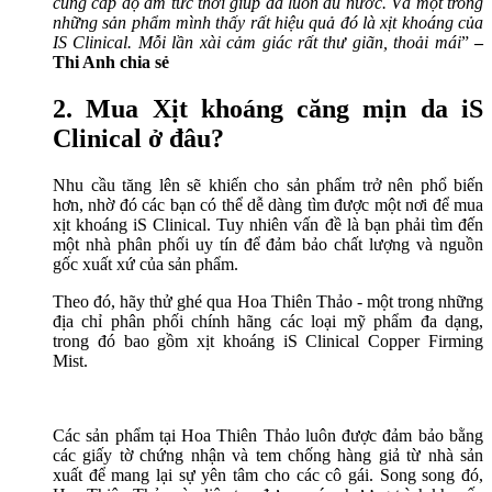
cung cấp độ ẩm tức thời giúp da luôn đủ nước. Và một trong
những sản phẩm mình thấy rất hiệu quả đó là xịt khoáng của
IS Clinical. Mỗi lần xài cảm giác rất thư giãn, thoải mái
”
–
Thi Anh chia sẻ
2. Mua Xịt khoáng căng mịn da iS
Clinical ở đâu?
Nhu cầu tăng lên sẽ khiến cho sản phẩm trở nên phổ biến
hơn, nhờ đó các bạn có thể dễ dàng tìm được một nơi để mua
xịt khoáng iS Clinical. Tuy nhiên vấn đề là bạn phải tìm đến
một nhà phân phối uy tín để đảm bảo chất lượng và nguồn
gốc xuất xứ của sản phẩm.
Theo đó, hãy thử ghé qua Hoa Thiên Thảo - một trong những
địa chỉ phân phối chính hãng các loại mỹ phẩm đa dạng,
trong đó bao gồm xịt khoáng iS Clinical Copper Firming
Mist.
Các sản phẩm tại Hoa Thiên Thảo luôn được đảm bảo bằng
các giấy tờ chứng nhận và tem chống hàng giả từ nhà sản
xuất để mang lại sự yên tâm cho các cô gái. Song song đó,