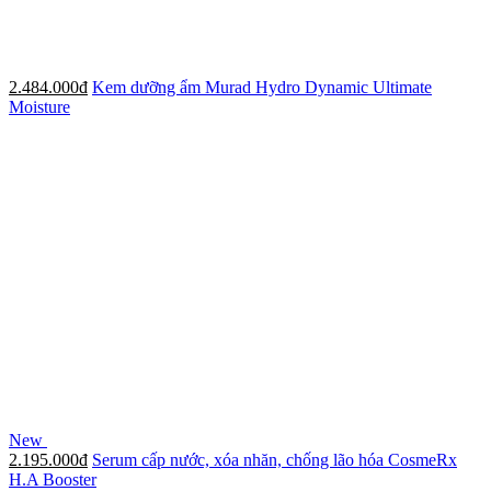
2.484.000đ
Kem dưỡng ẩm Murad Hydro Dynamic Ultimate
Moisture
New
2.195.000đ
Serum cấp nước, xóa nhăn, chống lão hóa CosmeRx
H.A Booster