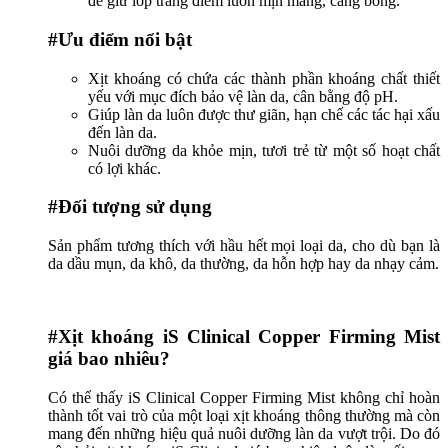
để giữ lớp trang điểm luôn mịn màng, căng bóng.
#Ưu điểm nổi bật
Xịt khoáng có chứa các thành phần khoáng chất thiết
yếu với mục đích bảo vệ làn da, cân bằng độ pH.
Giúp làn da luôn được thư giãn, hạn chế các tác hại xấu
đến làn da.
Nuôi dưỡng da khỏe mịn, tươi trẻ từ một số hoạt chất
có lợi khác.
#Đối tượng sử dụng
Sản phẩm tương thích với hầu hết mọi loại da, cho dù bạn là
da dầu mụn, da khô, da thường, da hỗn hợp hay da nhạy cảm.
#Xịt khoáng iS Clinical Copper Firming Mist
giá bao nhiêu?
Có thể thấy iS Clinical Copper Firming Mist không chỉ hoàn
thành tốt vai trò của một loại xịt khoáng thông thường mà còn
mang đến những hiệu quả nuôi dưỡng làn da vượt trội. Do đó