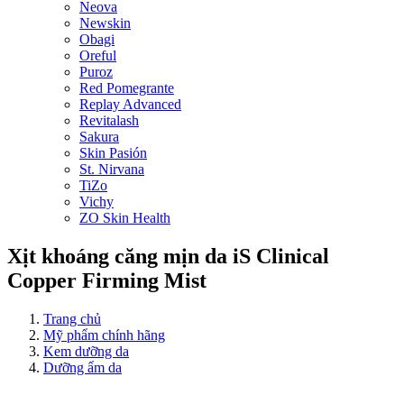
Neova
Newskin
Obagi
Oreful
Puroz
Red Pomegrante
Replay Advanced
Revitalash
Sakura
Skin Pasión
St. Nirvana
TiZo
Vichy
ZO Skin Health
Xịt khoáng căng mịn da iS Clinical
Copper Firming Mist
Trang chủ
Mỹ phẩm chính hãng
Kem dưỡng da
Dưỡng ẩm da