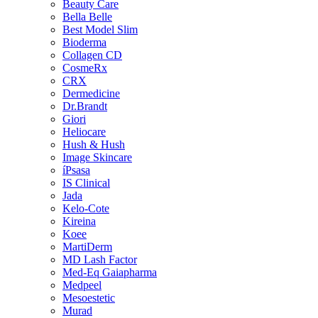
Beauty Care
Bella Belle
Best Model Slim
Bioderma
Collagen CD
CosmeRx
CRX
Dermedicine
Dr.Brandt
Giori
Heliocare
Hush & Hush
Image Skincare
íPsasa
IS Clinical
Jada
Kelo-Cote
Kireina
Koee
MartiDerm
MD Lash Factor
Med-Eq Gaiapharma
Medpeel
Mesoestetic
Murad