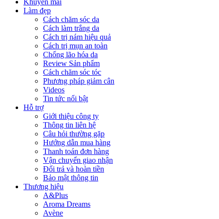
Khuyến mãi
Làm đẹp
Cách chăm sóc da
Cách làm trắng da
Cách trị nám hiệu quả
Cách trị mụn an toàn
Chống lão hóa da
Review Sản phẩm
Cách chăm sóc tóc
Phương pháp giảm cân
Videos
Tin tức nổi bật
Hỗ trợ
Giới thiệu công ty
Thông tin liên hệ
Câu hỏi thường gặp
Hướng dẫn mua hàng
Thanh toán đơn hàng
Vận chuyển giao nhận
Đổi trả và hoàn tiền
Bảo mật thông tin
Thương hiệu
A&Plus
Aroma Dreams
Avène