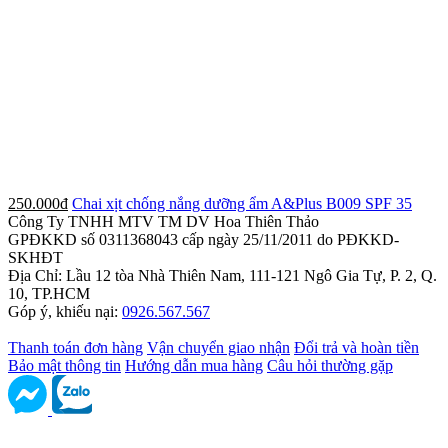
250.000đ
Chai xịt chống nắng dưỡng ẩm A&Plus B009 SPF 35
Công Ty TNHH MTV TM DV Hoa Thiên Thảo
GPĐKKD số 0311368043 cấp ngày 25/11/2011 do PĐKKD-
SKHĐT
Địa Chỉ: Lầu 12 tòa Nhà Thiên Nam, 111-121 Ngô Gia Tự, P. 2, Q.
10, TP.HCM
Góp ý, khiếu nại:
0926.567.567
Thanh toán đơn hàng
Vận chuyển giao nhận
Đổi trả và hoàn tiền
Bảo mật thông tin
Hướng dẫn mua hàng
Câu hỏi thường gặp