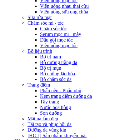
Viên uống mọc tóc
Viên uống nhau thai cừu
Viên uống sữa ong chúa
Sữa rửa mặt
Chăm sóc mi - tóc
Chăm sóc tóc
Serum mọc mi - mày
Dầu gội mọc tóc
Viên uống mọc tóc
Bộ liệu trình
Bộ trị nám
Bộ dưỡng trắng da
Bộ trị mụn
Bộ chống lão hóa
Bộ chăm sóc da
Trang điểm
Phấn nền - Phấn phủ
Kem trang điểm dưỡng da
Tẩy trang
Nước hoa hồng
Son dưỡng
Mặt nạ làm đẹp
Tái tạo và phục hồi da
Dưỡng da vùng kín
[HOT] Sản phẩm khuyến mãi