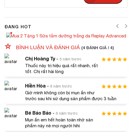
màng, mờ thâm một cách tự nhiên.
ĐANG HOT
BÌNH LUẬN VÀ ĐÁNH GIÁ
(4 ĐÁNH GIÁ / 4)
Chị Hoàng Ty
-
5 năm trước
Thuốc này trị hiệu quả rất nhanh, rất
tốt. Chị rất hài lòng
#Công dụng
viên uống
Hãy điểm qua những hiệu quả vượt trội mà
Hiền Hòa
-
6 năm trước
trị mụn Sakura Acne Pill
đem lại cho làn da bạn như
Giờ mình không còn bị mụn ẩn như
thế nào nhé:
trước sau khi sử dụng sản phẩm được 3 tuần
Làm khô nhanh cồi mụn (cả mụn đầu trắng và mụn
Bé Bảo Bảo
-
đầu đen).
6 năm trước
Mụn ẩn em hết hoàn toàn nhờ sản
Kháng khuẩn, kháng viêm, làm dịu da và làm lành
phẩm này nè mọi người hihi
các triệu chứng tổn thương da do viêm da, mụn