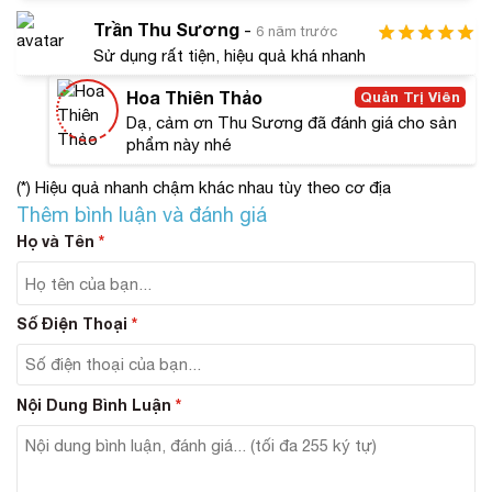
trứng cá, chàm,…
Kiểm soát các tác nhân gây nên gốc tự do, từ đó
Trần Thu Sương
-
6 năm trước
dẫn đến quá trình hình thành mụn.
Sử dụng rất tiện, hiệu quả khá nhanh
Bảo vệ da và tiêu diệt các vi khuẩn gây hại khiến da
Hoa Thiên Thảo
Quản Trị Viên
dễ bị mụn, đồng thời ngăn cản sự quay lại của các
Dạ, cảm ơn Thu Sương đã đánh giá cho sản
vi khuẩn này.
phẩm này nhé
(*) Hiệu quả nhanh chậm khác nhau tùy theo cơ địa
Thêm bình luận và đánh giá
Họ và Tên
*
Số Điện Thoại
*
#Hướng dẫn cách sử dụng
Dùng viên uống trị mụn Sakura Acne Pill sau bữa ăn.
Duy trì uống đều đặn 2 viên mỗi ngày đến khi đạt
Nội Dung Bình Luận
*
được hiệu quả mong muốn.
#Đối tượng sử dụng
Phù hợp cho cả 2 đối tượng nam và nữ.