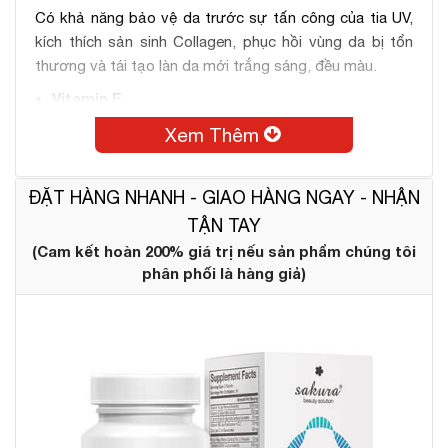
Có khả năng bảo vệ da trước sự tấn công của tia UV,
kích thích sản sinh Collagen, phục hồi vùng da bị tổn
thương và tái tạo làn da mới trắng sáng, đều màu.
Vitamin E
Tăng sức đề kháng cho da để tránh được những tác
Xem Thêm
nhân gây lão hóa, làm chậm quá quá trình lõa hóa.
Ngoài ra Vitamin E cũng giúp thúc đẩy quá trình sản
ĐẶT HÀNG NHANH - GIAO HÀNG NGAY - NHẬN
sinh Collagen để trị thâm và trị sẹo hiệu quả.
TẬN TAY
(Cam kết hoàn 200% giá trị nếu sản phẩm chúng tôi
phân phối là hàng giả)
Vitamin B6
Giúp chống oxy hóa hơn gấp nhiều lần nhờ kiểm soát
Homocysteine – tác nhân liên quan đến vấn đề oxy hóa
gốc tự do mất ổn định dẫn đến sự xuất hiện của mụn.