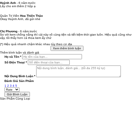
Huỳnh Anh
-
6 năm trước
Lấy cho em thêm 2 hộp ạ
Quản Trị Viên
Hoa Thiên Thảo
Okay Huỳnh Anh, đã gửi nhé
Chị Phương
-
6 năm trước
So với kem chống nắng thì cái này vô cùng tiện và tiết kiệm thời gian luôn. Hiệu quả cũng như
vậy, tôi thấy hơn cả thoa kem ấy chứ
(*) Hiệu quả nhanh chậm khác nhau tùy theo cơ địa
Xem thêm bình luận
Thêm bình luận và đánh giá
Họ và Tên
*
Số Điện Thoại
*
Nội Dung Bình Luận
*
Đánh Giá Sản Phẩm
1
2
3
4
5
Sản Phẩm Cùng Loại