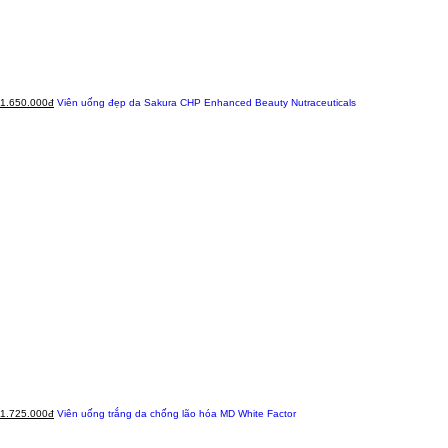
1.650.000đ
Viên uống đẹp da Sakura CHP Enhanced Beauty Nutraceuticals
1.725.000đ
Viên uống trắng da chống lão hóa MD White Factor