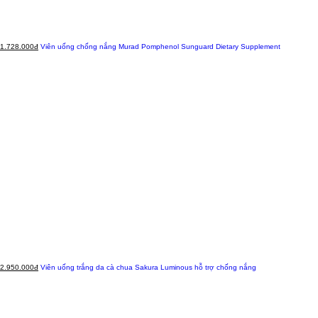
1.728.000đ
Viên uống chống nắng Murad Pomphenol Sunguard Dietary Supplement
2.950.000đ
Viên uống trắng da cà chua Sakura Luminous hỗ trợ chống nắng