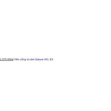
1.575.000đ
Viên uống trị nám Sakura HCL EX