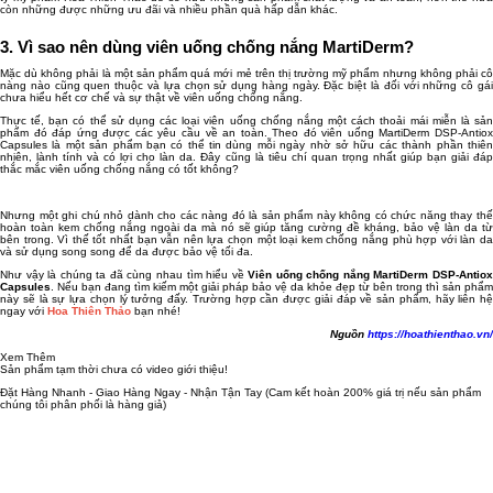
còn những được những ưu đãi và nhiều phần quà hấp dẫn khác.
3. Vì sao nên dùng viên uống chống nắng MartiDerm?
Mặc dù không phải là một sản phẩm quá mới mẻ trên thị trường mỹ phẩm nhưng không phải cô
nàng nào cũng quen thuộc và lựa chọn sử dụng hàng ngày. Đặc biệt là đối với những cô gái
chưa hiểu hết cơ chế và sự thật về viên uống chống nắng.
Thực tế, bạn có thể sử dụng các loại viên uống chống nắng một cách thoải mái miễn là sản
phẩm đó đáp ứng được các yêu cầu về an toàn. Theo đó viên uống MartiDerm DSP-Antiox
Capsules là một sản phẩm bạn có thể tin dùng mỗi ngày nhờ sở hữu các thành phần thiên
nhiên, lành tính và có lợi cho làn da. Đây cũng là tiêu chí quan trọng nhất giúp bạn giải đáp
thắc mắc viên uống chống nắng có tốt không?
Nhưng một ghi chú nhỏ dành cho các nàng đó là sản phẩm này không có chức năng thay thế
hoàn toàn kem chống nắng ngoài da mà nó sẽ giúp tăng cường đề kháng, bảo vệ làn da từ
bên trong. Vì thế tốt nhất bạn vẫn nên lựa chọn một loại kem chống nắng phù hợp với làn da
và sử dụng song song để da được bảo vệ tối đa.
Như vậy là chúng ta đã cùng nhau tìm hiểu về
Viên uống chống nắng MartiDerm DSP-Antiox
Capsules
. Nếu bạn đang tìm kiếm một giải pháp bảo vệ da khỏe đẹp từ bên trong thì sản phẩm
này sẽ là sự lựa chọn lý tưởng đấy. Trường hợp cần được giải đáp về sản phẩm, hãy liên hệ
ngay với
Hoa Thiên Thảo
bạn nhé!
Nguồn
https://hoathienthao.vn/
Xem Thêm
Sản phẩm tạm thời chưa có video giới thiệu!
Đặt Hàng Nhanh - Giao Hàng Ngay - Nhận Tận Tay
(Cam kết hoàn 200% giá trị nếu sản phẩm
chúng tôi phân phối là hàng giả)