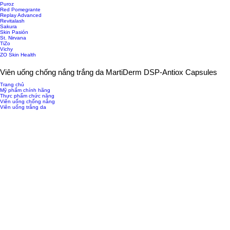
Puroz
Red Pomegrante
Replay Advanced
Revitalash
Sakura
Skin Pasión
St. Nirvana
TiZo
Vichy
ZO Skin Health
Viên uống chống nắng trắng da MartiDerm DSP-Antiox Capsules
Trang chủ
Mỹ phẩm chính hãng
Thực phẩm chức năng
Viên uống chống nắng
Viên uống trắng da