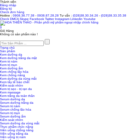
Thành viên
Đăng nhập
Đăng ký
Check đơn hàng
Hotline :
0908.36.77.38
-
0938.87.28.28
Tư vấn :
(028)38.30.34.26
-
(028)38.33.35.38
Check
DMCA
Skype
Facebook
Twitter
Instagram
Linkedin
Youtube
0
Giỏ Hàng
Không có sản phẩm nào !
Trang chủ
Sản phẩm
Kem dưỡng da
Kem dưỡng trắng da mặt
Kem trị nám
Kem trị mụn
Kem dưỡng ẩm
Kem chống lão hóa
Kem chống nắng
Kem dưỡng da vùng mắt
Kem tẩy tế bào chết
Kiểm soát nhờn
Kem trị sẹo - trị rạn da
Kem massage
Kem trắng da toàn thân
Serum dưỡng da
Serum dưỡng trắng da
Serum trị nám
Serum chống lão hóa
Serum trị mụn
Serum dưỡng ẩm
Kiểm soát nhờn
Serum dưỡng da vùng mắt
Thực phẩm chức năng
Viên uống chống nắng
Viên uống trắng da
Viên uống trị nám