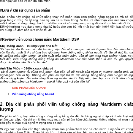
mỗi ngày để bảo vệ làn da của mình.
#Lưu ý khi sử dụng sản phẩm
Sản phẩm này không có chức năng thay thế hoàn toàn kem chống nắng ngoài da mà nó sẽ
giúp tăng cường đề kháng, bảo vệ làn da từ bên trong. Vì thế tốt nhất bạn vẫn nên lựa chọn
một loại kem chống nắng phù hợp với làn da và sử dụng song song để da được bảo vệ tối đa.
Đối với trường hợp đang trong thai kỳ hoặc cho con bú, tốt nhất bạn nên hỏi ý kiến bác sĩ trước
khi dùng để đảm bảo sức khỏe tối đa.
#Review viên uống chống nắng Martiderm DSP
Chị Hoàng Oanh – 0938xxxxxx cho biết
“
Vì bận bịu đủ thứ các vấn đề từ công việc đến nhà cửa con cái, tôi ít quan tâm đến việc chăm
sóc làn da, nhất là ỷ y không bao giờ thoa kem chống nắng khi ra ngoài. Về lâu về dài, làn da
tôi xuống màu trầm trọng, lại còn xuất hiện thâm nám. Vốn dĩ lười thoa kem chống nắng, nay
biết đến viên uống chống nắng trắng da Martiderm như cứu cánh thần kì của tôi, giải quyết
được rất nhiều vấn đề cho làn da
”.
Anh Tân Phúc – 0909xxxxxx chia sẻ
“
Dù là nam nhưng tôi cũng khá quan tâm đến vẻ bề ngoài của mình vì thường xuyên phải ra
ngoài giao tiếp xã hội. Không cần phải có một làn da mịn màng, hồng hồng như nữ giới nhưng
để da sáng khỏe, đều màu cũng là mong muốn của tôi. Vậy nên, lựa chọn của tôi là viên uống
chống nắng trắng da Martiderm – cực kì hiệu quả mà còn tiện lợi
”.
SẢN PHẨM LIÊN QUAN:
Viên uống chống nắng Murad
2. Địa chỉ phân phối viên uống chống nắng Martiderm chất
lượng
Đa phần những loại viên uống chống nắng trắng da đều là hàng ngoại nhập và thuộc loại mỹ
phẩm cao cấp, nếu chị em không may mua sản phẩm kém chất lượng không những trị mụn mà
còn gây ra hậu quả nghiêm trọng cho da mặt.
Vì vậy các bạn cần cẩn thận khi lựa chọn sản phẩm chăm sóc da cho mình. Hãy đến với công
ty mỹ phẩm Hoa Thiên Thảo để sở hữu những sản phẩm chất lượng và an toàn, hơn thế nữa