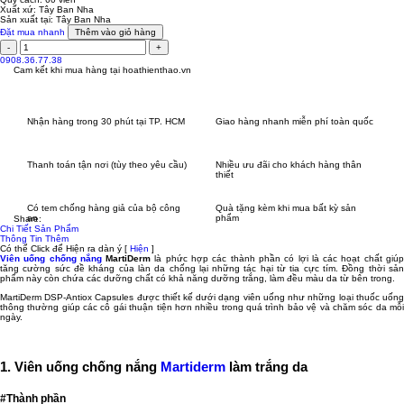
Xuất xứ:
Tây Ban Nha
Sản xuất tại:
Tây Ban Nha
Đặt mua nhanh
Thêm vào giỏ hàng
0908.36.77.38
Cam kết khi mua hàng tại
hoathienthao.vn
Nhận hàng trong 30 phút tại TP. HCM
Giao hàng nhanh miễn phí toàn quốc
Thanh toán tận nơi (tùy theo yêu cầu)
Nhiều ưu đãi cho khách hàng thân
thiết
Có tem chống hàng giả của bộ công
Quà tặng kèm khi mua bất kỳ sản
an
phẩm
Share:
Chi Tiết Sản Phẩm
Thông Tin Thêm
Có thể Click để Hiện ra dàn ý
[
Hiện
]
Viên uống chống nắng
MartiDerm
là phức hợp các thành phần có lợi là các hoạt chất giú
tăng cường sức đề kháng của làn da chống lại những tác hại từ tia cực tím. Đồng thời sản
phẩm này còn chứa các dưỡng chất có khả năng dưỡng trắng, làm đều màu da từ bên trong.
MartiDerm DSP-Antiox Capsules được thiết kế dưới dạng viên uống như những loại thuốc uống
thông thường giúp các cô gái thuận tiện hơn nhiều trong quá trình bảo vệ và chăm sóc da mỗi
ngày.
1. Viên uống chống nắng
Martiderm
làm trắng da
#Thành phần