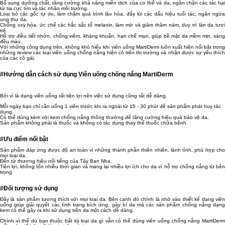
Bổ sung dưỡng chất, tăng cường khả năng miễn dịch của cơ thể và da, ngăn chặn các tác hại
từ tia cực tím và tác nhân môi trường.
Loại bỏ các gốc tự do, làm chậm quá trình lão hóa, đẩy lùi các dấu hiệu tuổi tác, ngăn ngừa
ung thư da.
Chống oxy hóa, ức chế các hắc sắc tố melanin, làm mờ và giảm thâm nám, duy trì làn da tươi
trẻ.
Hỗ trợ điều tiết nhờn, chống viêm, kháng khuẩn, hạn chế mụn, giúp bề mặt da mềm mịn, sáng
đều màu.
Với những công dụng trên, không khó hiểu khi viên uống MartiDerm luôn xuất hiện nổi bật trong
những review các loại viên uống chống nắng hiện có trên thị trường và nhận được sự yêu thích
của các cô gái.
#Hướng dẫn cách sử dụng Viên uống chống nắng MartiDerm
Bởi vì là dạng viên uống rất tiện lợi nên việc sử dụng cũng rất dễ dàng.
Mỗi ngày bạn chỉ cần uống 1 viên trước khi ra ngoài từ 15 - 30 phút để sản phẩm phát huy tác
dụng.
Có thể dùng kèm với kem chống nắng thông thường để tăng cường hiệu quả bảo vệ da.
Sản phẩm không phải là thuốc và không có tác dụng thay thế thuốc chữa bệnh.
#Ưu điểm nổi bật
Sản phẩm đáp ứng được độ an toàn vì những thành phần thiên nhiên, lành tính, phù hợp cho
mọi loại da.
Đến từ thương hiệu nổi tiếng của Tây Ban Nha.
Tiện lợi, không tốn nhiều thời gian và mang lại nhiều lợi ích cho da vì hỗ trợ chống nắng từ bên
trọng.
#Đối tượng sử dụng
Đây là sản phẩm tương thích với mọi loại da. Bên cạnh đó chính là nhờ vào thiết kế dạng viên
uống giúp giải quyết các tình trạng kích ứng, gây bí da mà các sản phẩm chống nắng dạng
kem có thể gây ra khi sử dụng trên da một cách dễ dàng.
Chính vì thế dù bạn thuộc bất kỳ loại da gì vẫn có thể dùng viên uống chống nắng MartiDerm