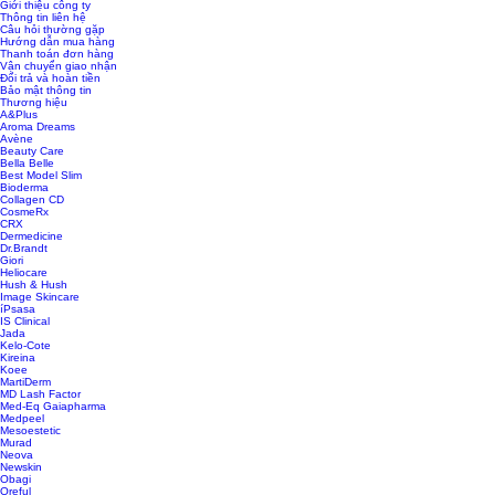
Giới thiệu công ty
Thông tin liên hệ
Câu hỏi thường gặp
Hướng dẫn mua hàng
Thanh toán đơn hàng
Vận chuyển giao nhận
Đổi trả và hoàn tiền
Bảo mật thông tin
Thương hiệu
A&Plus
Aroma Dreams
Avène
Beauty Care
Bella Belle
Best Model Slim
Bioderma
Collagen CD
CosmeRx
CRX
Dermedicine
Dr.Brandt
Giori
Heliocare
Hush & Hush
Image Skincare
íPsasa
IS Clinical
Jada
Kelo-Cote
Kireina
Koee
MartiDerm
MD Lash Factor
Med-Eq Gaiapharma
Medpeel
Mesoestetic
Murad
Neova
Newskin
Obagi
Oreful