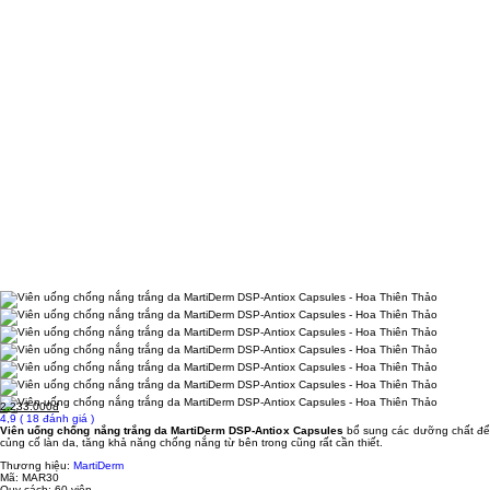
2.233.000đ
4,9
( 18 đánh giá )
Viên uống chống nắng trắng da MartiDerm DSP-Antiox Capsules
bổ sung các dưỡng chất đ
củng cố làn da, tăng khả năng chống nắng từ bên trong cũng rất cần thiết.
Thương hiệu:
MartiDerm
Mã:
MAR30
Quy cách:
60 viên