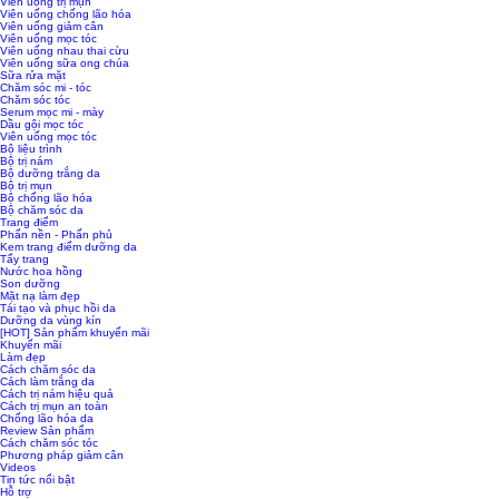
Viên uống trị mụn
Viên uống chống lão hóa
Viên uống giảm cân
Viên uống mọc tóc
Viên uống nhau thai cừu
Viên uống sữa ong chúa
Sữa rửa mặt
Chăm sóc mi - tóc
Chăm sóc tóc
Serum mọc mi - mày
Dầu gội mọc tóc
Viên uống mọc tóc
Bộ liệu trình
Bộ trị nám
Bộ dưỡng trắng da
Bộ trị mụn
Bộ chống lão hóa
Bộ chăm sóc da
Trang điểm
Phấn nền - Phấn phủ
Kem trang điểm dưỡng da
Tẩy trang
Nước hoa hồng
Son dưỡng
Mặt nạ làm đẹp
Tái tạo và phục hồi da
Dưỡng da vùng kín
[HOT] Sản phẩm khuyến mãi
Khuyến mãi
Làm đẹp
Cách chăm sóc da
Cách làm trắng da
Cách trị nám hiệu quả
Cách trị mụn an toàn
Chống lão hóa da
Review Sản phẩm
Cách chăm sóc tóc
Phương pháp giảm cân
Videos
Tin tức nổi bật
Hỗ trợ