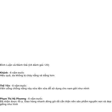
Bình Luận và Đánh Giá
(18 đánh giá / 20)
Khánh
-
6 năm trước
Hiệu quả, da không bị cháy nắng và trắng hơn
Thế Yên
-
6 năm trước
Viên uống chống nắng này vừa tiện vừa dễ sử dụng cho nam giới như mình
Phạm Thị Hà Phương
-
6 năm trước
Đã nhận được rồi ạ. Giao hàng nhanh đóng gói rất cẩn thận nên sản phẩm nguyên vẹn và đẹp
giống như hình