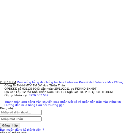
2.607.000đ
Viên uống trắng da chống lão hóa Heliocare Purewhite Radiance Max 240mg
Công Ty TNHH MTV TM DV Hoa Thiên Thảo
GPĐKKD số 0311368043 cấp ngày 25/11/2011 do PĐKKD-SKHĐT
Địa Chỉ: Lầu 12 tòa Nhà Thiên Nam, 111-121 Ngô Gia Tự, P. 2, Q. 10, TP.HCM
Góp ý, khiếu nại:
0926.567.567
Thanh toán đơn hàng
Vận chuyển giao nhận
Đổi trả và hoàn tiền
Bảo mật thông tin
Hướng dẫn mua hàng
Câu hỏi thường gặp
Đăng nhập
Đăng nhập
Bạn muốn đăng ký thành viên ?
Đăng ký thành viên