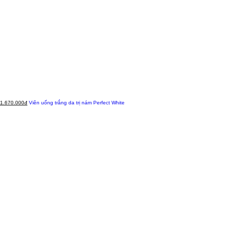
1.670.000đ
Viên uống trắng da trị nám Perfect White