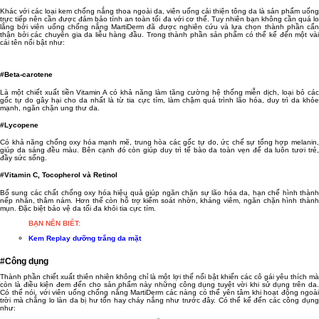
Khác với các loại kem chống nắng thoa ngoài da, viên uống cải thiện tông da là sản phẩm uống
trực tiếp nên cần được đảm bảo tính an toàn tối đa với cơ thể. Tuy nhiên bạn không cần quá lo
lắng bởi viên uống chống nắng MartiDerm đã được nghiên cứu và lựa chọn thành phần cẩn
thận bởi các chuyên gia da liễu hàng đầu. Trong thành phần sản phẩm có thể kể đến một vài
cái tên nổi bật như:
#Beta-carotene
Là một chiết xuất tiền Vitamin A có khả năng làm tăng cường hệ thống miễn dịch, loại bỏ các
gốc tự do gây hại cho da nhất là từ tia cực tím, làm chậm quá trình lão hóa, duy trì da khỏe
mạnh, ngăn chặn ung thư da.
#Lycopene
Có khả năng chống oxy hóa mạnh mẽ, trung hòa các gốc tự do, ức chế sự tổng hợp melanin,
giúp da sáng đều màu. Bên cạnh đó còn giúp duy trì tế bào da toàn vẹn để da luôn tươi trẻ,
đầy sức sống.
#Vitamin C, Tocopherol và Retinol
Bổ sung các chất chống oxy hóa hiệu quả giúp ngăn chặn sự lão hóa da, hạn chế hình thành
nếp nhăn, thâm nám. Hơn thế còn hỗ trợ kiểm soát nhờn, kháng viêm, ngăn chặn hình thành
mụn. Đặc biệt bảo vệ da tối đa khỏi tia cực tím.
BẠN NÊN BIẾT:
Kem Replay dưỡng trắng da mặt
#Công dụng
Thành phần chiết xuất thiên nhiên không chỉ là một lợi thế nổi bật khiến các cô gái yêu thích mà
còn là điều kiện đem đến cho sản phẩm này những công dụng tuyệt vời khi sử dụng trên da.
Có thể nói, với viên uống chống nắng MartiDerm các nàng có thể yên tâm khi hoạt động ngoài
trời mà chẳng lo làn da bị hư tổn hay cháy nắng như trước đây. Có thể kể đến các công dụng
như: