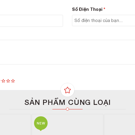
ng lọc hóa học
: Lọc tia UVB tối đa.
ng lọc phân tử sinh học
: Chứa tinh chất trà xanh với khả năn
Số Điện Thoại
*
ân tử DNA cho da.
SẢN PHẨM CÙNG LOẠI
NEW