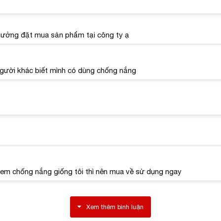
 tưởng đặt mua sản phẩm tại công ty ạ
người khác biết mình có dùng chống nắng
ên uống chống nắng
Heliocare
Oral là gì?
h phần
 kem chống nắng giống tôi thì nên mua về sử dụng ngay
hiết xuất từ tự nhiên nên độ an toàn cao và không gây phản ứng
c chị em, tạo ra như 3 lớp màng bảo vệ gần như tuyệt đối cho da 
Xem thêm bình luận
ng lọc vật lý
: Giúp lọc các tia UVA và UVB hiệu quả.