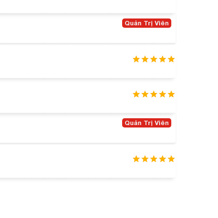
Quản Trị Viên
Quản Trị Viên
 phụ, hoàn toàn an toàn đối với làn da nhạy cảm
dưới nắng: