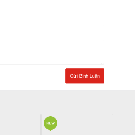
g chống oxy hóa cao, bảo vệ hệ miễn dịch và các
NEW
NEW