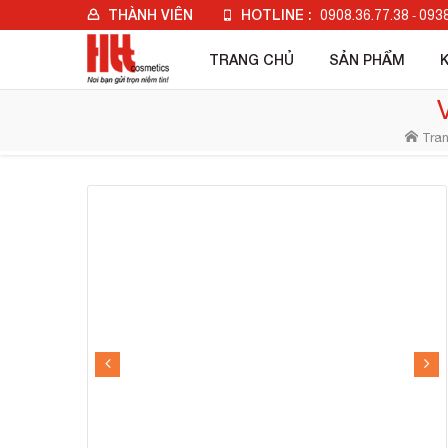
THÀNH VIÊN
HOTLINE :
0908.36.77.38
0938
-
Đăng nhập
TRANG CHỦ
SẢN PHẨM
Đăng ký
Check đơn hàng
Tran