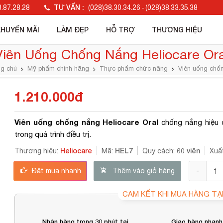
TƯ VẤN :
.87.28.28
(028)38.30.34.26
(028)38.33.35.38
-
KHUYẾN MÃI
LÀM ĐẸP
HỖ TRỢ
THƯƠNG HIỆU
Viên Uống Chống Nắng Heliocare Ora
g chủ
Mỹ phẩm chính hãng
Thực phẩm chức năng
Viên uống chố
1.210.000đ
Viên uống chống nắng Heliocare Oral
chống nắng hiệu 
trong quá trình điều trị.
Heliocare
HEL7
60 viên
Thương hiệu:
Mã:
Quy cách:
Xuấ
Đặt mua nhanh
Thêm vào giỏ hàng
CAM KẾT KHI MUA HÀNG TẠ
Nhận hàng trong 30 phút tại
Giao hàng nhanh