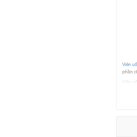
Viên u
phần c
Viên u
Vitami
“hàng 
chống 