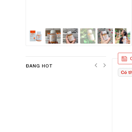
C
ĐANG HOT
Có th