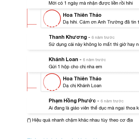
Mới có 1 ngày mà nhận được liền rồi hihi
Hoa Thiên Thảo
Dạ hihi. Cảm ơn Anh Trường đã tin
Thanh Khương
-
6 năm trước
Sử dụng cái này không lo mất thì giờ hay 
Khánh Loan
-
6 năm trước
Gửi 1 hộp cho chị nha em
Hoa Thiên Thảo
Dạ chị Khánh Loan
1. Vi
Phạm Hồng Phước
-
6 năm trước
#Thàn
Ai đang là giáo viên thể dục mà ngại thoa
Được c
(*) Hiệu quả nhanh chậm khác nhau tùy theo cơ địa
của cá
Mà