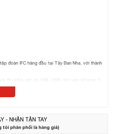
tập đoàn IFC hàng đầu tại Tây Ban Nha, với thành
ài lần khỏi các tia UVA, UVB nhờ vào Vitamin C,
uống chống nắng Heliocare Oral cũng kích hoạt một
 sửa chữa những DNA hư tổn và cung cấp các chất
Y - NHẬN TẬN TAY
tôi phân phối là hàng giả)