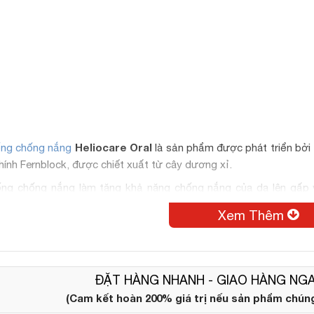
Heliocare Oral
ống chống nắng
là sản phẩm được phát triển bởi 
hính Fernblock, được chiết xuất từ cây dương xỉ.
ống chống nắng làm tăng khả năng chống nắng của da lên gấp v
n E, Lutein, Lycopene,... Đồng thời, cơ chế hoạt động của viên 
Xem Thêm
rào” bảo vệ tế bào, ngăn không cho quá trình lão hóa diễn ra,
oxy hóa cho tế bào hoạt động khỏe mạnh, săn chắc hơn.
ĐẶT HÀNG NHANH - GIAO HÀNG NGA
(Cam kết hoàn 200% giá trị nếu sản phẩm chúng 