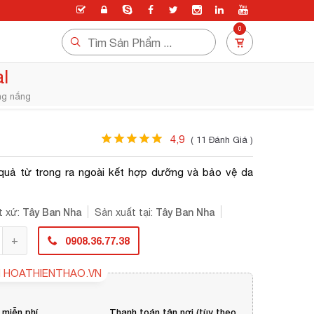
0
l
ng nắng
4,9
( 11 Đánh Giá )
quả từ trong ra ngoài kết hợp dưỡng và bảo vệ da
Tây Ban Nha
Tây Ban Nha
t xứ:
Sản xuất tại:
0908.36.77.38
I
HOATHIENTHAO.VN
 miễn phí
Thanh toán tận nơi (tùy theo