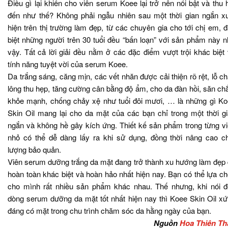
Điều gì lại khiến cho viên serum Koee lại trở nên nổi bật và thu 
đến như thế? Không phải ngẫu nhiên sau một thời gian ngắn x
hiện trên thị trường làm đẹp, từ các chuyên gia cho tới chị em, 
biệt những người trên 30 tuổi đều “bấn loạn” với sản phẩm này 
vậy. Tất cả lời giải đều nằm ở các đặc điểm vượt trội khác biệt
tính năng tuyệt vời của serum Koee.
Da trắng sáng, căng mịn, các vết nhăn được cải thiện rõ rệt, lỗ c
lông thu hẹp, tăng cường cân bằng độ ẩm, cho da đàn hồi, săn ch
khỏe mạnh, chống chảy xệ như tuổi đôi mươi, … là những gì K
Skin Oil mang lại cho da mặt của các bạn chỉ trong một thời g
ngắn và không hề gây kích ứng. Thiết kế sản phẩm trong từng v
nhỏ có thể dễ dàng lấy ra khi sử dụng, đồng thời nâng cao c
lượng bảo quản.
Viên serum dưỡng trắng da mặt đang trở thành xu hướng làm đẹp
hoàn toàn khác biệt và hoàn hảo nhất hiện nay. Bạn có thể lựa c
cho mình rất nhiều sản phẩm khác nhau. Thế nhưng, khi nói 
dòng serum dưỡng da mặt tốt nhất hiện nay thì Koee Skin Oil x
đáng có mặt trong chu trình chăm sóc da hằng ngày của bạn.
Nguồn
Hoa Thiên Th