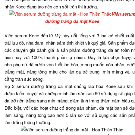
nhăn Koee đang tạo nên cơn sốt trên thị trường.
Viên seru
dưỡng trắng da mặt Koee
Viên serum Koee đến từ Mỹ này nổi tiếng với 3 loại có chiết xuất
trái lựu đỏ, nha đam, nhân sâm tinh khiết và quý giá. Sản phẩm đ
các chuyên gia đánh giá là sản phẩm dưỡng trắng da an toàn n
hiện nay với 100% thành phần tự nhiên. Đây là lựa chọn tuyệt 
cho phụ nữ đã bước vào tuổi lão hóa, mong muốn xóa nhăn, dư
trắng mặt, nâng tông màu cho làn da trẻ trung, mịn màng và l
cằng tràn sức sống.
Bộ 3 serum dưỡng trắng da mặt chống lão hóa Koee sau khi 
được kiểm duyệt và chứng minh lâm sàn sau 90 sử dụng sẽ giúp 
da trở nên trắng sáng mịn màng, giảm tình trạng thâm nám hiệu q
Đặc biệt, với các hoạt chất có trong sản phẩm, da mặt bạn sẽ đ
làm sáng, nâng tông cao hơn 5 lần so với sử dụng các sản p
làm trắng thông thường.