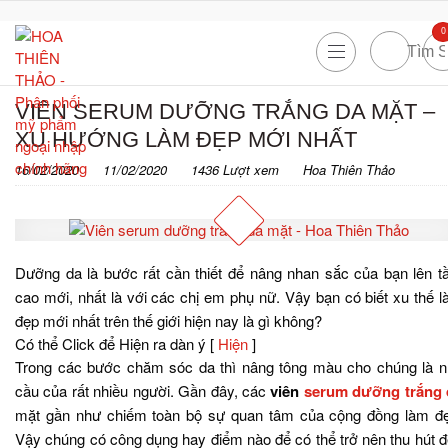
0
VIÊN SERUM DƯỠNG TRẮNG DA MẶT –
XU HƯỚNG LÀM ĐẸP MỚI NHẤT
16/02/2020
11/02/2020
1436 Lượt xem
Hoa Thiên Thảo
Dưỡng da là bước rất cần thiết để nâng nhan sắc của bạn lên 
cao mới, nhất là với các chị em phụ nữ. Vậy bạn có biết xu thế 
đẹp mới nhất trên thế giới hiện nay là gì không?
Có thể Click để Hiện ra dàn ý
[
Hiện
]
Trong các bước chăm sóc da thì nâng tông màu cho chúng là 
cầu của rất nhiều người. Gần đây, các
viên
serum dưỡng trắng 
mặt gần như chiếm toàn bộ sự quan tâm của cộng đồng làm đ
Vậy chúng có công dụng hay điểm nào để có thể trở nên thu hút 