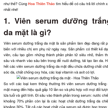
như thế? Cùng
Hoa Thiên Thảo
tìm hiểu để có câu trả lời chính 
nhất nhé!
1. Viên serum dưỡng trắn
da mặt là gì?
Viên serum dưỡng trắng da mặt là sản phẩm làm đẹp đang rất 
biến với nhiều chị em phụ nữ ngày nay. Sản phẩm có thiết kế d
viên, cấu tạo gồm những thành phần phân tử siêu nhỏ, thẩm t
sâu và nhanh vào sâu bên trong để nuôi dưỡng, tái tạo làn da. 
hết các viên serum dưỡng trắng da mặt đều chứa dưỡng chất c
sóc da, chất chống oxy hóa, các loại vitamin và axit có lợi.
So với các loại kem thông thường thì viên serum dưỡng trắng
mặt mang đến hiệu quả gấp 10 lần so và phù hợp với mọi đối tượ
lứa tuổi và giới tính. Đi sâu vào thành phần trong serum: nước ch
khoảng 70% phần còn lại là các hoạt chất dưỡng trắng da ch
khoảng 30%. Tất cả các hoạt chất của serum sẽ được bọc trong