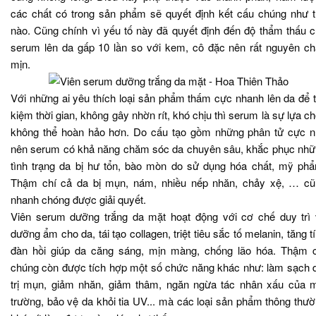
các chất có trong sản phẩm sẽ quyết định kết cấu chúng như 
nào. Cũng chính vì yếu tố này đã quyết định đến độ thẩm thấu 
serum lên da gấp 10 lần so với kem, cô đặc nên rất nguyên ch
mịn.
Với những ai yêu thích loại sản phẩm thấm cực nhanh lên da để t
kiệm thời gian, không gây nhờn rít, khó chịu thì serum là sự lựa c
không thể hoàn hảo hơn. Do cấu tạo gồm những phân tử cực 
nên serum có khả năng chăm sóc da chuyên sâu, khắc phục nh
tình trạng da bị hư tổn, bào mòn do sử dụng hóa chất, mỹ ph
Thậm chí cả da bị mụn, nám, nhiều nếp nhăn, chảy xệ, … cũ
nhanh chóng được giải quyết.
Viên serum dưỡng trắng da mặt hoạt động với cơ chế duy trì
dưỡng ẩm cho da, tái tạo collagen, triệt tiêu sắc tố melanin, tăng t
đàn hồi giúp da căng sáng, mịn màng, chống lão hóa. Thậm 
chúng còn được tích hợp một số chức năng khác như: làm sạch 
trị mụn, giảm nhăn, giảm thâm, ngăn ngừa tác nhân xấu của 
trường, bảo vệ da khỏi tia UV... mà các loại sản phẩm thông thư