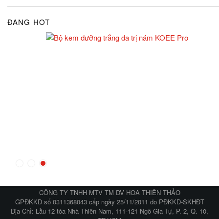
ĐANG HOT
CÔNG TY TNHH MTV TM DV HOA THIÊN THẢO
GPĐKKD số 0311368043 cấp ngày 25/11/2011 do PĐKKD-SKHĐT
Địa Chỉ: Lầu 12 tòa Nhà Thiên Nam, 111-121 Ngô Gia Tự, P. 2, Q. 10,