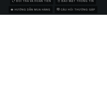
ĐỔI TRẢ VÀ HOÀN TIỀN
BẢO MẬT THÔNG TIN
HƯỚNG DẪN MUA HÀNG
CÂU HỎI THƯỜNG GẶP