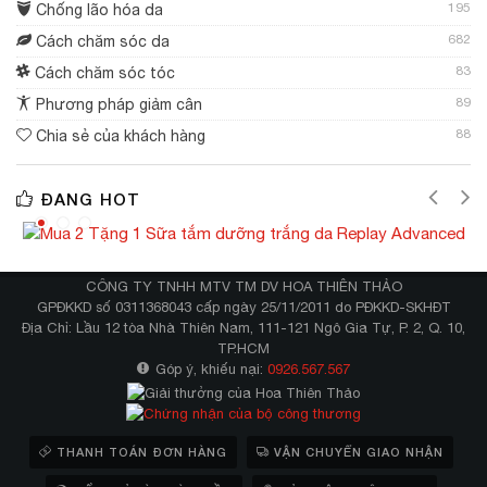
195
Chống lão hóa da
682
Cách chăm sóc da
83
Cách chăm sóc tóc
89
Phương pháp giảm cân
88
Chia sẻ của khách hàng
ĐANG HOT
CÔNG TY TNHH MTV TM DV HOA THIÊN THẢO
GPĐKKD số 0311368043 cấp ngày 25/11/2011 do PĐKKD-SKHĐT
Địa Chỉ: Lầu 12 tòa Nhà Thiên Nam, 111-121 Ngô Gia Tự, P. 2, Q. 10,
TP.HCM
Góp ý, khiếu nại:
0926.567.567
THANH TOÁN ĐƠN HÀNG
VẬN CHUYỂN GIAO NHẬN