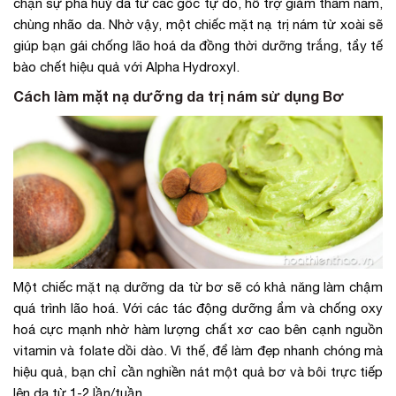
chặn sự phá huỷ da từ các gốc tự do, hỗ trợ giảm thâm nám,
chùng nhão da. Nhờ vậy, một chiếc mặt nạ trị nám từ xoài sẽ
giúp bạn gái chống lão hoá da đồng thời dưỡng trắng, tẩy tế
bào chết hiệu quả với Alpha Hydroxyl.
Cách làm mặt nạ dưỡng da trị nám sử dụng Bơ
Một chiếc mặt nạ dưỡng da từ bơ sẽ có khả năng làm chậm
quá trình lão hoá. Với các tác động dưỡng ẩm và chống oxy
hoá cực mạnh nhờ hàm lượng chất xơ cao bên cạnh nguồn
vitamin và folate dồi dào. Vì thế, để làm đẹp nhanh chóng mà
hiệu quả, bạn chỉ cần nghiền nát một quả bơ và bôi trực tiếp
lên da từ 1-2 lần/tuần.