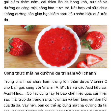
gái giảm thâm nám, cải thiện làn da bong khô, nứt nẻ và
dưỡng da căng mịn, hồng hào, tươi trẻ. Kết hợp với sữa chua
không đường còn giúp bạn kiểm soát dầu nhờn hiệu quả trên
da.
Công thức mặt nạ dưỡng da trị nám với chanh
Trong chanh có chứa hàm lượng lớn thần dược Vitamin C
cho bạn gái; cùng với Vitamin A, B1, B2 và các Acid hữu cơ,
Acid Nitric,… Có tác dụng tẩy tế bào chết hiệu quả, cải thiện
sắc thái giúp da trắng sáng, tươi tắn và làm tăng sự đàn hồi
của da da. Vậy nên, bạn có thể áp dụng mặt nạ dưỡng da tại