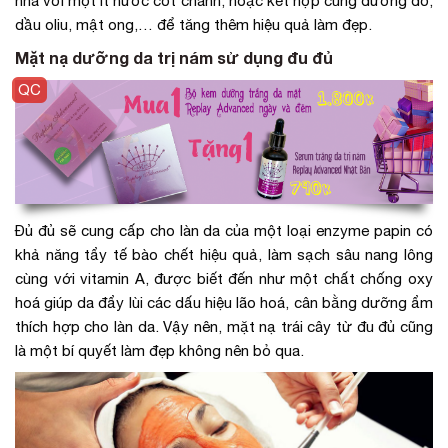
nhà với một ít nước cốt chanh, hoặc kết hợp cùng đường đỏ,
dầu oliu, mật ong,… để tăng thêm hiệu quả làm đẹp.
Mặt nạ dưỡng da trị nám sử dụng đu đủ
Đủ đủ sẽ cung cấp cho làn da của một loại enzyme papin có
khả năng tẩy tế bào chết hiệu quả, làm sạch sâu nang lông
cùng với vitamin A, được biết đến như một chất chống oxy
hoá giúp da đẩy lùi các dấu hiệu lão hoá, cân bằng dưỡng ẩm
thích hợp cho làn da. Vậy nên, mặt nạ trái cây từ đu đủ cũng
là một bí quyết làm đẹp không nên bỏ qua.