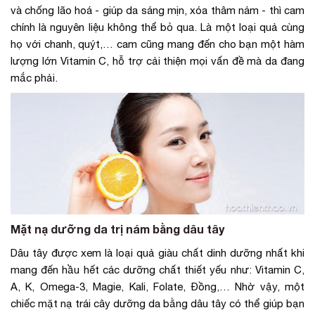
và chống lão hoá - giúp da sáng mịn, xóa thâm nám - thì cam
chính là nguyên liệu không thể bỏ qua. Là một loại quả cùng
họ với chanh, quýt,… cam cũng mang đến cho bạn một hàm
lượng lớn Vitamin C, hỗ trợ cải thiện mọi vấn đề mà da đang
mắc phải.
Mặt nạ dưỡng da trị nám bằng dâu tây
Dâu tây được xem là loại quả giàu chất dinh dưỡng nhất khi
mang đến hầu hết các dưỡng chất thiết yếu như: Vitamin C,
A, K, Omega-3, Magie, Kali, Folate, Đồng,… Nhờ vậy, một
chiếc mặt nạ trái cây dưỡng da bằng dâu tây có thể giúp bạn