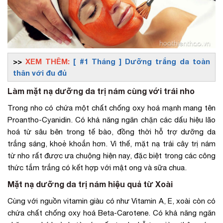
>>
XEM THÊM:
[ #1 Tháng ] Dưỡng trắng da toàn
thân với đu đủ
Làm mặt nạ dưỡng da trị nám cùng với trái nho
Trong nho có chứa một chất chống oxy hoá mạnh mang tên
Proantho-Cyanidin. Có khả năng ngăn chặn các dấu hiệu lão
hoá từ sâu bên trong tế bào, đồng thời hỗ trợ dưỡng da
trắng sáng, khoẻ khoắn hơn. Vì thế, mặt nạ trái cây trị nám
từ nho rất được ưa chuộng hiện nay, đặc biệt trong các công
thức tắm trắng có kết hợp với mật ong và sữa chua.
Mặt nạ dưỡng da trị nám hiệu quả từ Xoài
Cùng với nguồn vitamin giàu có như Vitamin A, E, xoài còn có
chứa chất chống oxy hoá Beta-Carotene. Có khả năng ngăn