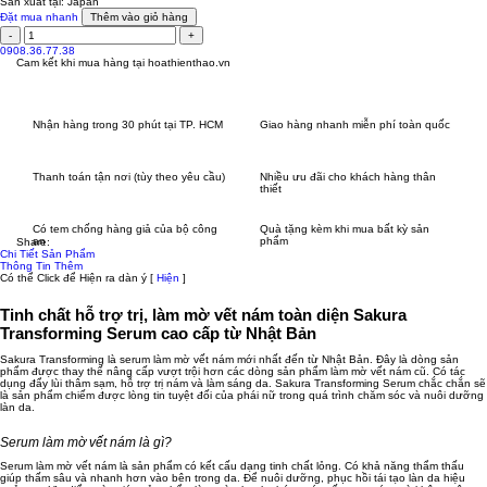
Sản xuất tại:
Japan
Đặt mua nhanh
Thêm vào giỏ hàng
0908.36.77.38
Cam kết khi mua hàng tại
hoathienthao.vn
Nhận hàng trong 30 phút tại TP. HCM
Giao hàng nhanh miễn phí toàn quốc
Thanh toán tận nơi (tùy theo yêu cầu)
Nhiều ưu đãi cho khách hàng thân
thiết
Có tem chống hàng giả của bộ công
Quà tặng kèm khi mua bất kỳ sản
an
phẩm
Share:
Chi Tiết Sản Phẩm
Thông Tin Thêm
Có thể Click để Hiện ra dàn ý
[
Hiện
]
Tinh chất hỗ trợ trị, làm mờ vết nám toàn diện Sakura
Transforming Serum cao cấp từ Nhật Bản
Sakura Transforming là serum làm mờ vết nám mới nhất đến từ Nhật Bản. Đây là dòng sản
phẩm được thay thế nâng cấp vượt trội hơn các dòng sản phẩm làm mờ vết nám cũ. Có tác
dụng đẩy lùi thâm sạm, hỗ trợ trị nám và làm sáng da. Sakura Transforming Serum chắc chắn sẽ
là sản phẩm chiếm được lòng tin tuyệt đối của phái nữ trong quá trình chăm sóc và nuôi dưỡng
làn da.
Serum làm mờ vết nám là gì?
Serum làm mờ vết nám là sản phẩm có kết cấu dạng tinh chất lỏng. Có khả năng thẩm thấu
giúp thấm sâu và nhanh hơn vào bên trong da. Để nuôi dưỡng, phục hồi tái tạo làn da hiệu