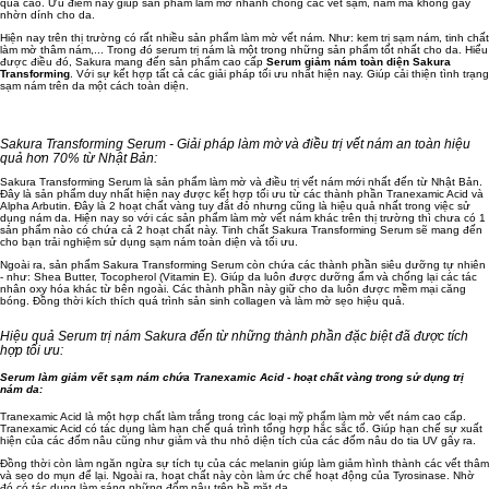
quả cao. Ưu điểm này giúp sản phẩm làm mờ nhanh chóng các vết sạm, nám mà không gây
nhờn dính cho da.
Hiện nay trên thị trường có rất nhiều sản phẩm làm mờ vết nám. Như: kem trị sạm nám, tinh chất
làm mờ thâm nám,... Trong đó serum trị nám là một trong những sản phẩm tốt nhất cho da. Hiểu
được điều đó, Sakura mang đến sản phẩm cao cấp
Serum giảm nám toàn diện Sakura
Transforming
. Với sự kết hợp tất cả các giải pháp tối ưu nhất hiện nay. Giúp cải thiện tình trạng
sạm nám trên da một cách toàn diện.
Sakura Transforming Serum - Giải pháp làm mờ và điều trị vết nám an toàn hiệu
quả hơn 70% từ Nhật Bản:
Sakura Transforming Serum là sản phẩm làm mờ và điều trị vết nám mới nhất đến từ Nhật Bản.
Đây là sản phẩm duy nhất hiện nay được kết hợp tối ưu từ các thành phần Tranexamic Acid và
Alpha Arbutin. Đây là 2 hoạt chất vàng tuy đắt đỏ nhưng cũng là hiệu quả nhất trong việc sử
dụng nám da. Hiện nay so với các sản phẩm làm mờ vết nám khác trên thị trường thì chưa có 1
sản phẩm nào có chứa cả 2 hoạt chất này. Tinh chất Sakura Transforming Serum sẽ mang đến
cho bạn trải nghiệm sử dụng sạm nám toàn diện và tối ưu.
Ngoài ra, sản phẩm Sakura Transforming Serum còn chứa các thành phần siêu dưỡng tự nhiên
- như: Shea Butter, Tocopherol (Vitamin E). Giúp da luôn được dưỡng ẩm và chống lại các tác
nhân oxy hóa khác từ bên ngoài. Các thành phần này giữ cho da luôn được mềm mại căng
bóng. Đồng thời kích thích quá trình sản sinh collagen và làm mờ sẹo hiệu quả.
Hiệu quả Serum trị nám Sakura đến từ những thành phần đặc biệt đã được tích
hợp tối ưu:
Serum làm giảm vết sạm nám chứa Tranexamic Acid - hoạt chất vàng trong sử dụng trị
nám da:
Tranexamic Acid là một hợp chất làm trắng trong các loại mỹ phẩm làm mờ vết nám cao cấp.
Tranexamic Acid có tác dụng làm hạn chế quá trình tổng hợp hắc sắc tố. Giúp hạn chế sự xuất
hiện của các đốm nâu cũng như giảm và thu nhỏ diện tích của các đốm nâu do tia UV gây ra.
Đồng thời còn làm ngăn ngừa sự tích tụ của các melanin giúp làm giảm hình thành các vết thâm
và sẹo do mụn để lại. Ngoài ra, hoạt chất này còn làm ức chế hoạt động của Tyrosinase. Nhờ
đó có tác dụng làm sáng những đốm nâu trên bề mặt da.