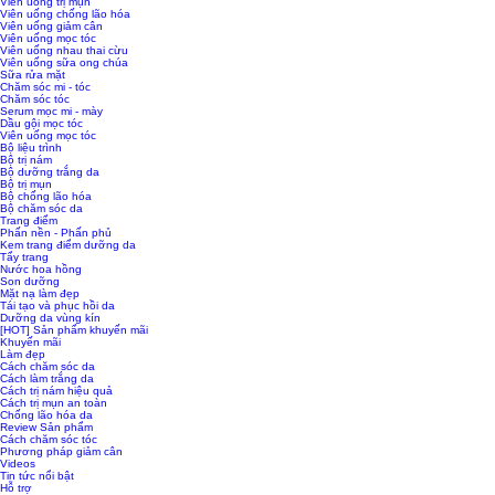
Viên uống trị mụn
Viên uống chống lão hóa
Viên uống giảm cân
Viên uống mọc tóc
Viên uống nhau thai cừu
Viên uống sữa ong chúa
Sữa rửa mặt
Chăm sóc mi - tóc
Chăm sóc tóc
Serum mọc mi - mày
Dầu gội mọc tóc
Viên uống mọc tóc
Bộ liệu trình
Bộ trị nám
Bộ dưỡng trắng da
Bộ trị mụn
Bộ chống lão hóa
Bộ chăm sóc da
Trang điểm
Phấn nền - Phấn phủ
Kem trang điểm dưỡng da
Tẩy trang
Nước hoa hồng
Son dưỡng
Mặt nạ làm đẹp
Tái tạo và phục hồi da
Dưỡng da vùng kín
[HOT] Sản phẩm khuyến mãi
Khuyến mãi
Làm đẹp
Cách chăm sóc da
Cách làm trắng da
Cách trị nám hiệu quả
Cách trị mụn an toàn
Chống lão hóa da
Review Sản phẩm
Cách chăm sóc tóc
Phương pháp giảm cân
Videos
Tin tức nổi bật
Hỗ trợ