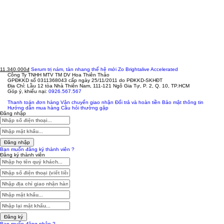
11.340.000đ
Serum trị nám, tàn nhang thế hệ mới Zo Brightalive Accelerated
Công Ty TNHH MTV TM DV Hoa Thiên Thảo
GPĐKKD số 0311368043 cấp ngày 25/11/2011 do PĐKKD-SKHĐT
Địa Chỉ: Lầu 12 tòa Nhà Thiên Nam, 111-121 Ngô Gia Tự, P. 2, Q. 10, TP.HCM
Góp ý, khiếu nại:
0926.567.567
Thanh toán đơn hàng
Vận chuyển giao nhận
Đổi trả và hoàn tiền
Bảo mật thông tin
Hướng dẫn mua hàng
Câu hỏi thường gặp
Đăng nhập
Đăng nhập
Bạn muốn đăng ký thành viên ?
Đăng ký thành viên
Đăng ký
Bạn muốn đăng nhập ?