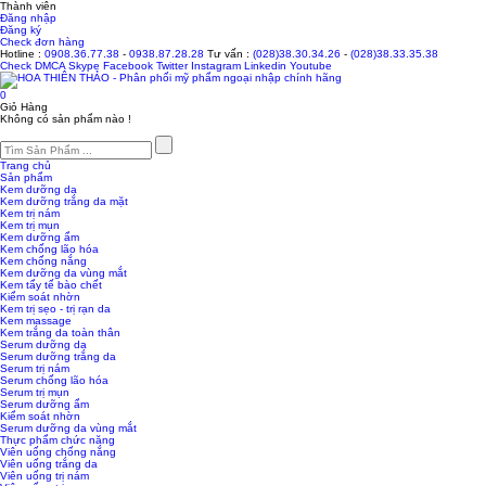
Thành viên
Đăng nhập
Đăng ký
Check đơn hàng
Hotline :
0908.36.77.38
-
0938.87.28.28
Tư vấn :
(028)38.30.34.26
-
(028)38.33.35.38
Check
DMCA
Skype
Facebook
Twitter
Instagram
Linkedin
Youtube
0
Giỏ Hàng
Không có sản phẩm nào !
Trang chủ
Sản phẩm
Kem dưỡng da
Kem dưỡng trắng da mặt
Kem trị nám
Kem trị mụn
Kem dưỡng ẩm
Kem chống lão hóa
Kem chống nắng
Kem dưỡng da vùng mắt
Kem tẩy tế bào chết
Kiểm soát nhờn
Kem trị sẹo - trị rạn da
Kem massage
Kem trắng da toàn thân
Serum dưỡng da
Serum dưỡng trắng da
Serum trị nám
Serum chống lão hóa
Serum trị mụn
Serum dưỡng ẩm
Kiểm soát nhờn
Serum dưỡng da vùng mắt
Thực phẩm chức năng
Viên uống chống nắng
Viên uống trắng da
Viên uống trị nám