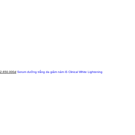
2.650.000đ
Serum dưỡng trắng da giảm nám iS Clinical White Lightening