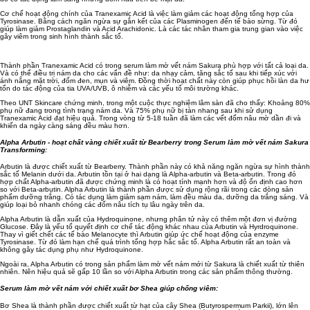
Cơ chế hoạt động chính của Tranexamic Acid là việc làm giảm các hoạt động tổng hợp của
Tyrosinase. Bằng cách ngăn ngừa sự gắn kết của các Plasminogen đến tế bào sừng. Từ đó
giúp làm giảm Prostaglandin và Acid Arachidonic. Là các tác nhân tham gia trung gian vào việc
gây viêm trong sinh hình thành sắc tố.
Thành phần Tranexamic Acid có trong serum làm mờ vết nám Sakura phù hợp với tất cả loại da.
Và có thể điều trị nám da cho các vấn đề như: da nhạy cảm, tăng sắc tố sau khi tiếp xúc với
ánh nắng mặt trời, đốm đen, mụn và viêm. Đồng thời hoạt chất này còn giúp phục hồi làn da hư
tổn do tác động của tia UVA/UVB, ô nhiễm và các yếu tố môi trường khác.
Theo UNT Skincare chứng minh, trong một cuộc thực nghiệm lâm sàn đã cho thấy: Khoảng 80%
phụ nữ đang trong tình trạng nám da. Và 75% phụ nữ bị tàn nhang sau khi sử dụng
Tranexamic Acid đạt hiệu quả. Trong vòng từ 5-18 tuần đã làm các vết đốm nâu mờ dần đi và
khiến da ngày càng sáng đều màu hơn.
Alpha Arbutin - hoạt chất vàng chiết xuất từ Bearberry trong Serum làm mờ vết nám Sakura
Transforming:
Arbutin là được chiết xuất từ Bearberry. Thành phần này có khả năng ngăn ngừa sự hình thành
sắc tố Melanin dưới da. Arbutin tồn tại ở hai dạng là Alpha-arbutin và Beta-arbutin. Trong đó
hợp chất Alpha-arbutin đã được chứng minh là có hoạt tính mạnh hơn và độ ổn định cao hơn
so với Beta-arbutin. Alpha Arbutin là thành phần được sử dụng rộng rãi trong các dòng sản
phẩm dưỡng trắng. Có tác dụng làm giảm sạm nám, làm đều màu da, dưỡng da trắng sáng. Và
giúp loại bỏ nhanh chóng các đốm nâu tích tụ lâu ngày trên da.
Alpha Arbutin là dẫn xuất của Hydroquinone, nhưng phân tử này có thêm một đơn vị đường
Glucose. Đây là yếu tố quyết định cơ chế tác động khác nhau của Arbutin và Hyrdroquinone.
Thay vì giết chết các tế bào Melanocyte thì Arbutin giúp ức chế hoạt động của enzyme
Tyrosinase. Từ đó làm hạn chế quá trình tổng hợp hắc sắc tố. Alpha Arbutin rất an toàn và
không gây tác dụng phụ như Hydroquinone.
Ngoài ra, Alpha Arbutin có trong sản phẩm làm mờ vết nám mới từ Sakura là chiết xuất từ thiên
nhiên. Nên hiệu quả sẽ gấp 10 lần so với Alpha Arbutin trong các sản phẩm thông thường.
Serum làm mờ vết nám với chiết xuất bơ Shea giúp chống viêm:
Bơ Shea là thành phần được chiết xuất từ hạt của cây Shea (Butyrospermum Parkii), lớn lên