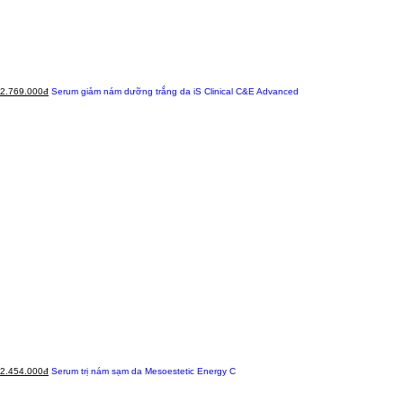
2.769.000đ
Serum giảm nám dưỡng trắng da iS Clinical C&E Advanced
2.454.000đ
Serum trị nám sạm da Mesoestetic Energy C