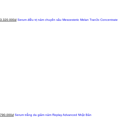
3.320.000đ
Serum điều trị nám chuyên sâu Mesoestetic Melan Tran3x Concentrate
790.000đ
Serum trắng da giảm nám Replay Advanced Nhật Bản