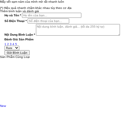
Mấy vết sạm nám của mình mờ rất nhanh luôn
(*) Hiệu quả nhanh chậm khác nhau tùy theo cơ địa
Thêm bình luận và đánh giá
Họ và Tên
*
Số Điện Thoại
*
Nội Dung Bình Luận
*
Đánh Giá Sản Phẩm
1
2
3
4
5
Sản Phẩm Cùng Loại
New