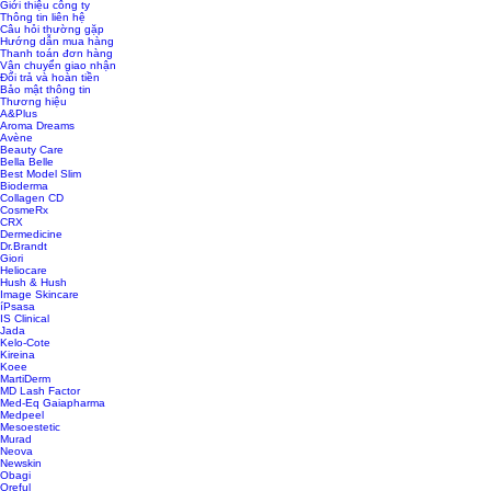
Giới thiệu công ty
Thông tin liên hệ
Câu hỏi thường gặp
Hướng dẫn mua hàng
Thanh toán đơn hàng
Vận chuyển giao nhận
Đổi trả và hoàn tiền
Bảo mật thông tin
Thương hiệu
A&Plus
Aroma Dreams
Avène
Beauty Care
Bella Belle
Best Model Slim
Bioderma
Collagen CD
CosmeRx
CRX
Dermedicine
Dr.Brandt
Giori
Heliocare
Hush & Hush
Image Skincare
íPsasa
IS Clinical
Jada
Kelo-Cote
Kireina
Koee
MartiDerm
MD Lash Factor
Med-Eq Gaiapharma
Medpeel
Mesoestetic
Murad
Neova
Newskin
Obagi
Oreful