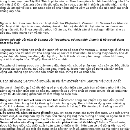
trong hoang mạc của Tây Phi. Thành phần của bơ Shea bao gồm các chất béo không bão hòa
với một tỷ lệ lớn. Các axit béo thiết yếu giúp ngăn ngừa, giảm hình thành các nếp nhăn, chữa
lành và làm mờ vết sẹo. Bơ Shea còn có khả năng chống viêm và chống lão hóa nhờ các chất
chống oxy hóa.
Ngoài ra, bơ Shea còn chứa các hoạt chất như Phytosterol, Vitamin E, D, Vitamin A và Allantoin.
Các hoạt chất này có tác dụng dưỡng ẩm sâu, bảo vệ da khỏi tác hại của tia cực tím từ ánh
nắng mặt trời. Bơ Shea còn giúp phục hồi làn da, kích thích sản sinh collagen để làm cho da
dẻo dai, khỏe mạnh hơn và trẻ hơn.
Serum xóa mờ vết nám từ Sakura với Tocopherol có hoạt tính Vitamin E hỗ trợ sử dụng
nám hiệu quả:
Tocopherol là những hợp chất liên quan với nhau có hoạt tính Vitamin E. Tocopherol là công cụ
chống oxy hóa tốt nhất với khả năng bảo vệ các chất khác nhau từ những thay đổi oxy hóa để
ngăn chặn đi những tác động độc hại được hình thành bởi các phản ứng oxi hóa khử trong
quá trình chuyển hóa. Nó giúp làm trẻ hóa cơ thể.
Tocopherol thường được tìm thấy trong dầu thực vật, các bộ phận xanh của cây cỏ. Đặc biệt là
ở trong cây con các loại ngũ cốc, rau bina. Ngoài ra Tocopherol còn có trong các sản phẩm
động vật, chẳng hạn như các sản phẩm từ sữa, trứng thịt và chất béo.
Cách sử dụng Serum hỗ trợ điều trị và làm mờ vết nám Sakura hiệu quả nhất:
Serum trị nám hiệu quả có tốt không sẽ phụ thuộc nhiều vào cách bạn sử dụng như thế nào.
Dùng đúng cách giúp cho da hấp thụ được tối đa dưỡng chất có trong serum. Từ đó phát huy
được tối đa tác dụng giảm nám và làm trắng da hiệu quả.
Dùng serum làm mờ vết nám khi nào tốt?
Đối với các dòng sản phẩm này, bạn đều có thể
dùng sản phẩm trong bất kỳ khoảng thời nào trong ngày. Bạn có thể sử dụng vào buổi sáng
trước khi ra đường và sử dụng vào buổi tối trước khi đi ngủ. Để làm tăng khả năng trao đổi
chất, phục hồi cho làn da.
Liều lượng và cách sử dụng tốt nhất?
Sau khi hoàn thành các bước làm sạch. Cho một lượng
serum vừa đủ ra lòng bàn tay rồi thoa đều chúng lên mặt theo hướng từ trong ra ngoài, từ dưới
lên trên. Vỗ nhẹ và massage nhẹ để các dưỡng chất thẩm thấu vào toàn bộ da mặt.
Serum trị nám nên dùng chung với các sản phẩm khác có tốt không?
Sakura Transforming
được kết hợp giữa các chiết xuất hoàn toàn từ thiên nhiên. Nên bạn có thể dùng kết hợp với
kem dưỡng ẩm để tạo một lớp màng khóa các tinh chất đã được thoa trên da mà không sợ gây