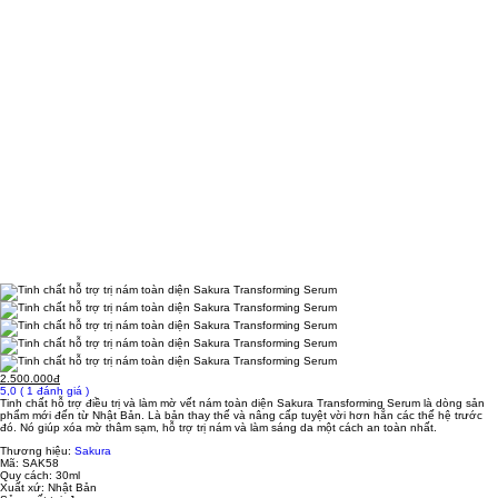
2.500.000đ
5,0
( 1 đánh giá )
Tinh chất hỗ trợ điều trị và làm mờ vết nám toàn diện Sakura Transforming Serum là dòng sản
phẩm mới đến từ Nhật Bản. Là bản thay thế và nâng cấp tuyệt vời hơn hẳn các thế hệ trước
đó. Nó giúp xóa mờ thâm sạm, hỗ trợ trị nám và làm sáng da một cách an toàn nhất.
Thương hiệu:
Sakura
Mã:
SAK58
Quy cách:
30ml
Xuất xứ:
Nhật Bản