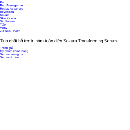
Puroz
Red Pomegrante
Replay Advanced
Revitalash
Sakura
Skin Pasión
St. Nirvana
TiZo
Vichy
ZO Skin Health
Tinh chất hỗ trợ trị nám toàn diện Sakura Transforming Serum
Trang chủ
Mỹ phẩm chính hãng
Serum dưỡng da
Serum trị nám