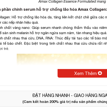
Amax Collagen Essence Formulated mang l
 phần chính serum hỗ trợ chống lão hóa
Amax
Collagen:
llagen: Hỗ trợ chống lão hóa da, tăng liên kết chặt chẽ giữa các
 các nếp nhăn hiệu quả.
nh chất vàng nano: Giúp serum nhanh chóng thẩm thấu vào niêm 
ế sản sinh melanin hỗ trợ ngăn ngừa sạm nám, tàn nhang hiệu quả
nh chất nhau thai cừu, DNA, RNA: Thúc đẩy tái tạo các tế bào mớ
ải tế bào chết. Đặc biệt trong tinh chất nhau thai cừu chứa rất n
ơi trẻ.
Xem Thêm
ĐẶT HÀNG NHANH - GIAO HÀNG NGA
(Cam kết hoàn 200% giá trị nếu sản phẩm chúng 