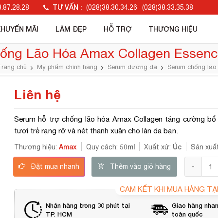
TƯ VẤN :
.87.28.28
(028)38.30.34.26
(028)38.33.35.38
-
KHUYẾN MÃI
LÀM ĐẸP
HỖ TRỢ
THƯƠNG HIỆU
hống Lão Hóa Amax Collagen Essenc
rang chủ
Mỹ phẩm chính hãng
Serum dưỡng da
Serum chống lão
Liên hệ
Serum hỗ trợ chống lão hóa Amax Collagen tăng cường bổ s
tươi trẻ rạng rỡ và nét thanh xuân cho làn da bạn.
Amax
50ml
Úc
Thương hiệu:
Quy cách:
Xuất xứ:
Sản xuất
Đặt mua nhanh
Thêm vào giỏ hàng
CAM KẾT KHI MUA HÀNG TẠ
Nhận hàng trong 30 phút tại
Giao hàng nhan
TP. HCM
toàn quốc