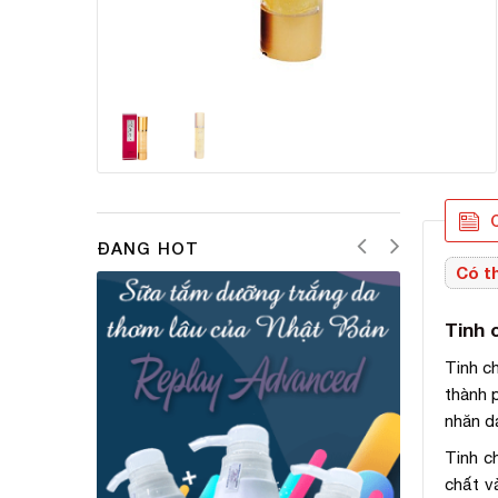
C
ĐANG HOT
Có th
Tinh 
Tinh c
thành 
nhăn d
Tinh c
chất v