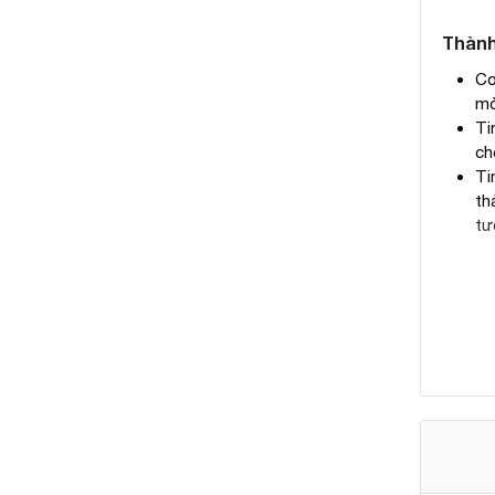
Thành
Co
mờ
Ti
ch
Ti
th
tư