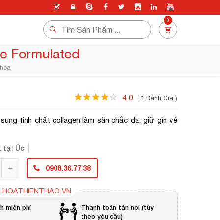
0
e Formulated
 hóa
4,0
( 1 Đánh Giá )
ung tinh chất collagen làm săn chắc da, giữ gìn vẻ
Úc
 tại:
0908.36.77.38
I
HOATHIENTHAO.VN
h miễn phí
Thanh toán tận nơi (tùy
theo yêu cầu)