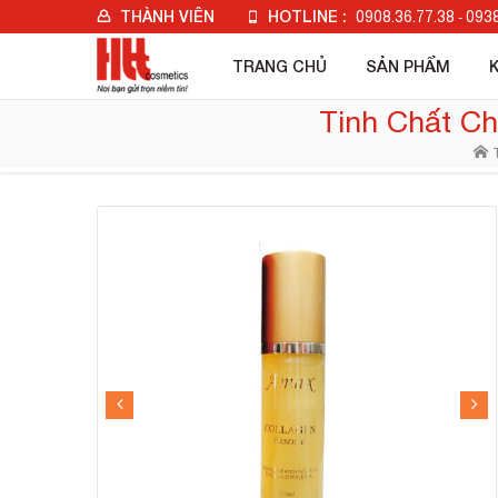
THÀNH VIÊN
HOTLINE :
0908.36.77.38
0938
-
Đăng nhập
TRANG CHỦ
SẢN PHẨM
Đăng ký
Tinh Chất C
Check đơn hàng
T