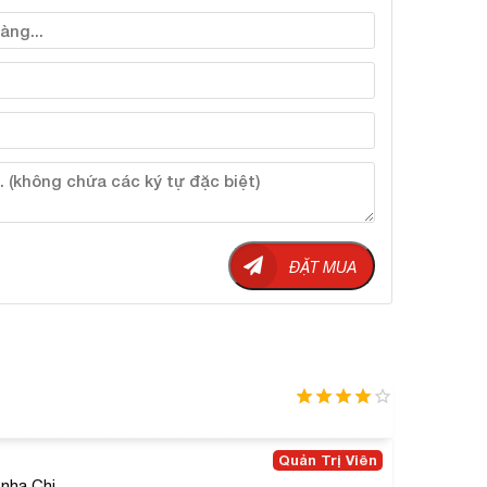
en Essence Formulated
nce Formulated:
ĐẶT MUA
thúc đẩy tế bào sản sinh collagen tự nhiên trong
n chắc, giữ vững cấu trúc da, giảm chảy xệ, chùn
thích tái tạo và nuôi dưỡng các tế bào da, loại
 kể cho da mềm mại, trắng sáng sau thời gian ngắn
rẻ đẹp.
Quản Trị Viên
 trình hình thành nếp nhăn da.
nha Chị