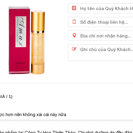
(Serum) Tinh chất giảm lão hóa Amax Collag
ụng Tinh chất hỗ trợ chống lão hóa Amax Collagen Esse
rum collagen giúp cung cấp lượng collagen bị thiếu hụt đồng thời 
 để liên kết chặt chẽ các mô (như sợi dây kéo căng da) cho da să
ão da.
IÁ / 1)
nh chất vàng Nano, và serum nhau thai cừu thẩm thấu vào da kích 
 sạm nám, làm da trắng sáng, tươi trẻ và tràn đầy sức sống.
ại bỏ các tế bào chết, se khít lỗ chân lông, cải thiện làn da đáng
ợc hơn nên không xài cái này nữa
 dụng.
ều tiết lượng chất nhờn trên da, se khít lỗ chân lông, hồi phục da t
a mờ các nếp nhăn trên da hiệu quả đồng thời hỗ trợ chống lại quá
sản phẩm tại Công Ty Hoa Thiên Thảo. Chị nhớ dưỡng da đều đặn 