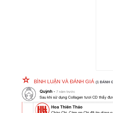
Tác d
Se
da
nh
BÌNH LUẬN VÀ ĐÁNH GIÁ
(1 ĐÁNH G
Ti
bỏ
Quỳnh
-
7 năm trước
Lo
Sau khi sử dụng Collagen tươi CD thấy đư
sử
Đi
Hoa Thiên Thảo
Xó
Chào Chị. Cám ơn Chị đã tin dùng 