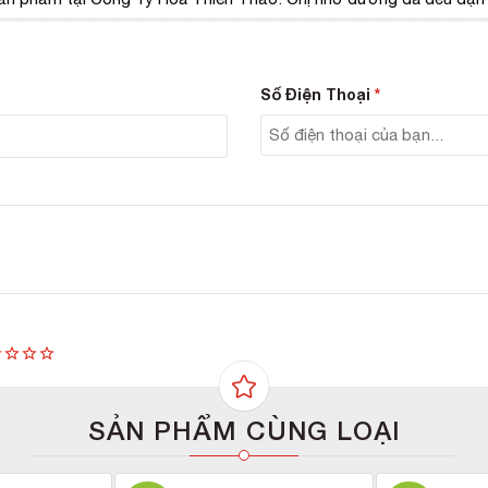
ôi dưỡng làn da, dưỡng ẩm, làm sạch, giảm lão hóa da hiệu quả.
quả sau thời gian ngắn sử dụng serum giảm lão hóa Amax
Số Điện Thoại
*
 mịn màng săn chắc, giảm hẳn các vết nhăn trên da.
 sung Collagen tăng sự đàn hồi cho tế bào da một cách hiệu quả.
ng cường Collagen cho các lớp biểu bì da bị già nua, đan kết cá
SẢN PHẨM CÙNG LOẠI
ất cho da.
t làn da khỏe mạnh, săn chắc, không còn dấu hiệu của sự lão hóa 