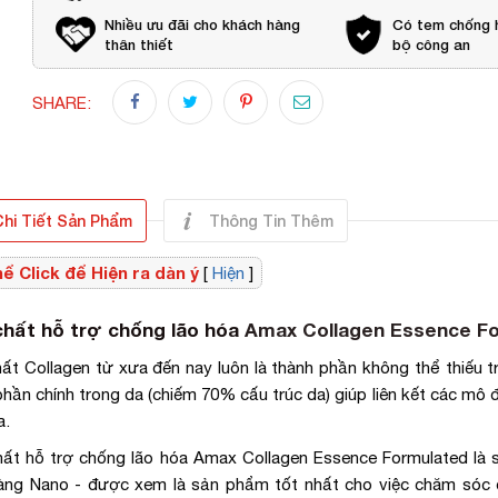
Nhiều ưu đãi cho khách hàng
Có tem chống 
thân thiết
bộ công an
SHARE:
hi Tiết Sản Phẩm
Thông Tin Thêm
ể Click để Hiện ra dàn ý
[
Hiện
]
chất hỗ trợ chống lão hóa
Amax Collagen Essence F
hất Collagen từ xưa đến nay luôn là thành phần không thể thiếu 
phần chính trong da (chiếm 70% cấu trúc da) giúp liên kết các mô 
a.
hất hỗ trợ chống lão hóa Amax Collagen Essence Formulated là 
àng Nano - được xem là sản phẩm tốt nhất cho việc chăm sóc 