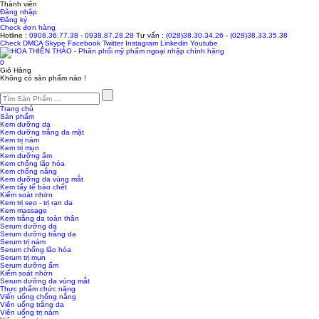
Thành viên
Đăng nhập
Đăng ký
Check đơn hàng
Hotline :
0908.36.77.38
-
0938.87.28.28
Tư vấn :
(028)38.30.34.26
-
(028)38.33.35.38
Check
DMCA
Skype
Facebook
Twitter
Instagram
Linkedin
Youtube
0
Giỏ Hàng
Không có sản phẩm nào !
Trang chủ
Sản phẩm
Kem dưỡng da
Kem dưỡng trắng da mặt
Kem trị nám
Kem trị mụn
Kem dưỡng ẩm
Kem chống lão hóa
Kem chống nắng
Kem dưỡng da vùng mắt
Kem tẩy tế bào chết
Kiểm soát nhờn
Kem trị sẹo - trị rạn da
Kem massage
Kem trắng da toàn thân
Serum dưỡng da
Serum dưỡng trắng da
Serum trị nám
Serum chống lão hóa
Serum trị mụn
Serum dưỡng ẩm
Kiểm soát nhờn
Serum dưỡng da vùng mắt
Thực phẩm chức năng
Viên uống chống nắng
Viên uống trắng da
Viên uống trị nám