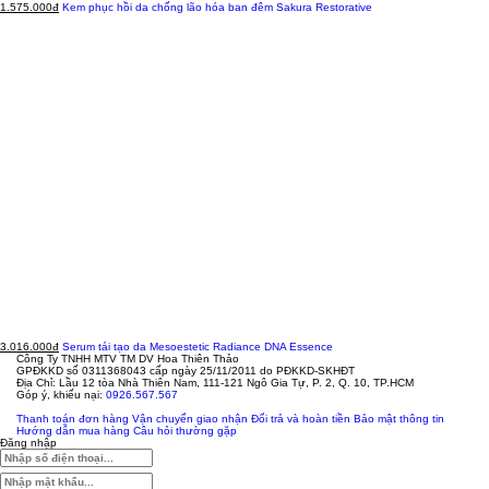
1.575.000đ
Kem phục hồi da chống lão hóa ban đêm Sakura Restorative
3.016.000đ
Serum tái tạo da Mesoestetic Radiance DNA Essence
Công Ty TNHH MTV TM DV Hoa Thiên Thảo
GPĐKKD số 0311368043 cấp ngày 25/11/2011 do PĐKKD-SKHĐT
Địa Chỉ: Lầu 12 tòa Nhà Thiên Nam, 111-121 Ngô Gia Tự, P. 2, Q. 10, TP.HCM
Góp ý, khiếu nại:
0926.567.567
Thanh toán đơn hàng
Vận chuyển giao nhận
Đổi trả và hoàn tiền
Bảo mật thông tin
Hướng dẫn mua hàng
Câu hỏi thường gặp
Đăng nhập