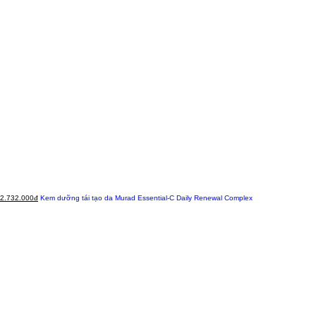
2.732.000đ
Kem dưỡng tái tạo da Murad Essential-C Daily Renewal Complex