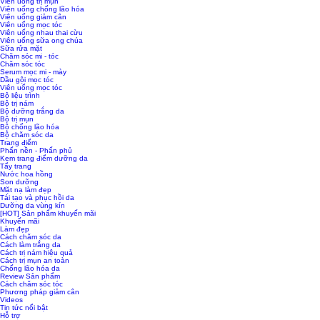
Viên uống trị mụn
Viên uống chống lão hóa
Viên uống giảm cân
Viên uống mọc tóc
Viên uống nhau thai cừu
Viên uống sữa ong chúa
Sữa rửa mặt
Chăm sóc mi - tóc
Chăm sóc tóc
Serum mọc mi - mày
Dầu gội mọc tóc
Viên uống mọc tóc
Bộ liệu trình
Bộ trị nám
Bộ dưỡng trắng da
Bộ trị mụn
Bộ chống lão hóa
Bộ chăm sóc da
Trang điểm
Phấn nền - Phấn phủ
Kem trang điểm dưỡng da
Tẩy trang
Nước hoa hồng
Son dưỡng
Mặt nạ làm đẹp
Tái tạo và phục hồi da
Dưỡng da vùng kín
[HOT] Sản phẩm khuyến mãi
Khuyến mãi
Làm đẹp
Cách chăm sóc da
Cách làm trắng da
Cách trị nám hiệu quả
Cách trị mụn an toàn
Chống lão hóa da
Review Sản phẩm
Cách chăm sóc tóc
Phương pháp giảm cân
Videos
Tin tức nổi bật
Hỗ trợ