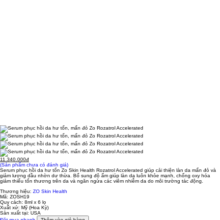
11.340.000đ
(Sản phẩm chưa có đánh giá)
Serum phục hồi da hư tổn Zo Skin Health Rozatrol Accelerated giúp cải thiện làn da mẩn đỏ và
giảm lượng dầu nhờn dư thừa. Bổ sung độ ẩm giúp làn da luôn khỏe mạnh, chống oxy hóa
giảm thiểu tổn thương trên da và ngăn ngừa các viêm nhiễm da do môi trường tác động.
Thương hiệu:
ZO Skin Health
Mã:
ZOSH19
Quy cách:
8ml x 6 lọ
Xuất xứ:
Mỹ (Hoa Kỳ)
Sản xuất tại:
USA
Đặt mua nhanh
Thêm vào giỏ hàng