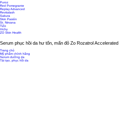
Puroz
Red Pomegrante
Replay Advanced
Revitalash
Sakura
Skin Pasión
St. Nirvana
TiZo
Vichy
ZO Skin Health
Serum phục hồi da hư tổn, mẩn đỏ Zo Rozatrol Accelerated
Trang chủ
Mỹ phẩm chính hãng
Serum dưỡng da
Tái tạo, phục hồi da