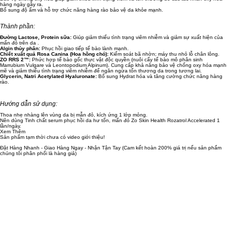
hàng ngày gây ra.
Bổ sung độ ẩm và hỗ trợ chức năng hàng rào bảo vệ da khỏe mạnh.
Thành phần:
Đường Lactose, Protein sữa:
Giúp giảm thiểu tình trạng viêm nhiễm và giảm sự xuất hiện của
mẩn đỏ trên da .
Algin thủy phân:
Phục hồi giao tiếp tế bào lành mạnh.
Chiết xuất quả Rosa Canina (Hoa hồng chó):
Kiểm soát bã nhờn; máy thu nhỏ lỗ chân lông.
ZO RRS 2™:
Phức hợp tế bào gốc thực vật độc quyền (nuôi cấy tế bào mô phân sinh
Marrubium Vulgare và Leontopodium Alpinum). Cung cấp khả năng bảo vệ chống oxy hóa mạnh
mẽ và giảm thiểu tình trạng viêm nhiễm để ngăn ngừa tổn thương da trong tương lai.
Glycerin, Natri Acetylated Hyaluronate:
Bổ sung Hydrat hóa và tăng cường chức năng hàng
rào.
Hướng dẫn sử dụng:
Thoa nhẹ nhàng lên vùng da bị mẫn đỏ, kích ứng 1 lớp mỏng.
Nên dùng Tinh chất serum phục hồi da hư tổn, mẩn đỏ Zo Skin Health Rozatrol Accelerated 1
lần/ngày.
Xem Thêm
Sản phẩm tạm thời chưa có video giới thiệu!
Đặt Hàng Nhanh - Giao Hàng Ngay - Nhận Tận Tay
(Cam kết hoàn 200% giá trị nếu sản phẩm
chúng tôi phân phối là hàng giả)