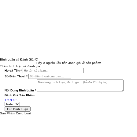
Bình Luận và Đánh Giá
(0)
Hãy là người đầu tiên đánh giá về sản phẩm!
Thêm bình luận và đánh giá
Họ và Tên
*
Số Điện Thoại
*
Nội Dung Bình Luận
*
Đánh Giá Sản Phẩm
1
2
3
4
5
Sản Phẩm Cùng Loại