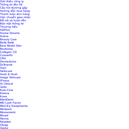
Giới thiệu công ty
Thông tin liên hệ
Câu hỏi thường gặp
Hướng dẫn mua hàng
Thanh toán đơn hàng
Vận chuyển giao nhận
Đổi trả và hoàn tiền
Bảo mật thông tin
Thương hiệu
A&Plus
Aroma Dreams
Avène
Beauty Care
Bella Belle
Best Model Slim
Bioderma
Collagen CD
CosmeRx
CRX
Dermedicine
Dr.Brandt
Giori
Heliocare
Hush & Hush
Image Skincare
íPsasa
IS Clinical
Jada
Kelo-Cote
Kireina
Koee
MartiDerm
MD Lash Factor
Med-Eq Gaiapharma
Medpeel
Mesoestetic
Murad
Neova
Newskin
Obagi
Oreful