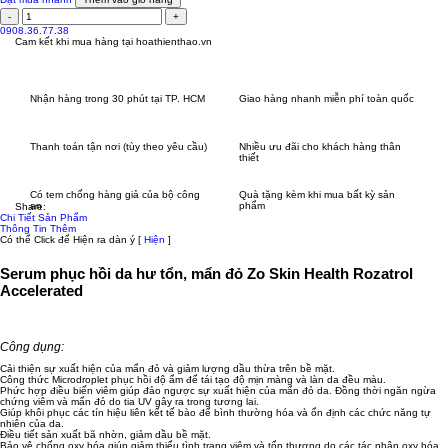
0908.36.77.38
Cam kết khi mua hàng tại
hoathienthao.vn
Nhận hàng trong 30 phút tại TP. HCM
Giao hàng nhanh miễn phí toàn quốc
Thanh toán tận nơi (tùy theo yêu cầu)
Nhiều ưu đãi cho khách hàng thân
thiết
Có tem chống hàng giả của bộ công
Quà tặng kèm khi mua bất kỳ sản
an
phẩm
Share:
Chi Tiết Sản Phẩm
Thông Tin Thêm
Có thể Click để Hiện ra dàn ý
[
Hiện
]
Serum phục hồi da hư tổn, mẩn đỏ Zo Skin Health Rozatrol
Accelerated
Công dụng:
Cải thiện sự xuất hiện của mẩn đỏ và giảm lượng dầu thừa trên bề mặt.
Công thức Microdroplet phục hồi độ ẩm để tái tạo độ mịn màng và làn da đều màu.
Phức hợp điều biến viêm giúp đảo ngược sự xuất hiện của mẩn đỏ da. Đồng thời ngăn ngừa
chứng viêm và mẩn đỏ do tia UV gây ra trong tương lai.
Giúp khôi phục các tín hiệu liên kết tế bào để bình thường hóa và ổn định các chức năng tự
nhiên của da.
Điều tiết sản xuất bã nhờn, giảm dầu bề mặt.
Bảo vệ chống oxy hóa giúp giảm thiểu tình trạng viêm và tổn thương do các tác nhân oxy hóa