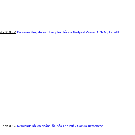
4.230.000đ
Bộ serum thay da sinh học phục hồi da Medpeel Vitamin C 3-Day Facelift
1.575.000đ
Kem phục hồi da chống lão hóa ban ngày Sakura Restorative