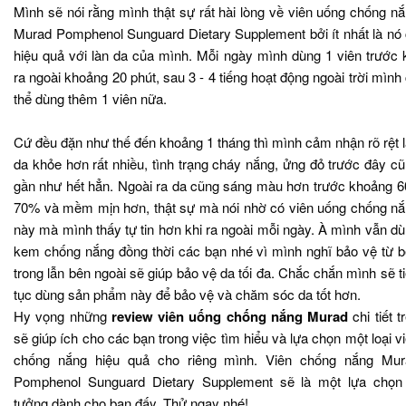
Mình sẽ nói rằng mình thật sự rất hài lòng về viên uống chống n
Murad Pomphenol Sunguard Dietary Supplement bởi ít nhất là nó
hiệu quả với làn da của mình. Mỗi ngày mình dùng 1 viên trước 
ra ngoài khoảng 20 phút, sau 3 - 4 tiếng hoạt động ngoài trời mình
thể dùng thêm 1 viên nữa.
Cứ đều đặn như thế đến khoảng 1 tháng thì mình cảm nhận rõ rệt 
da khỏe hơn rất nhiều, tình trạng cháy nắng, ửng đỏ trước đây c
gần như hết hẳn. Ngoài ra da cũng sáng màu hơn trước khoảng 6
70% và mềm mịn hơn, thật sự mà nói nhờ có viên uống chống n
này mà mình thấy tự tin hơn khi ra ngoài mỗi ngày. À mình vẫn d
kem chống nắng đồng thời các bạn nhé vì mình nghĩ bảo vệ từ 
trong lẫn bên ngoài sẽ giúp bảo vệ da tối đa. Chắc chắn mình sẽ t
tục dùng sản phẩm này để bảo vệ và chăm sóc da tốt hơn.
Hy vọng những
review viên uống chống nắng Murad
chi tiết t
sẽ giúp ích cho các bạn trong việc tìm hiểu và lựa chọn một loại v
chống nắng hiệu quả cho riêng mình. Viên chống nắng Mur
Pomphenol Sunguard Dietary Supplement sẽ là một lựa chọn 
tưởng dành cho bạn đấy. Thử ngay nhé!