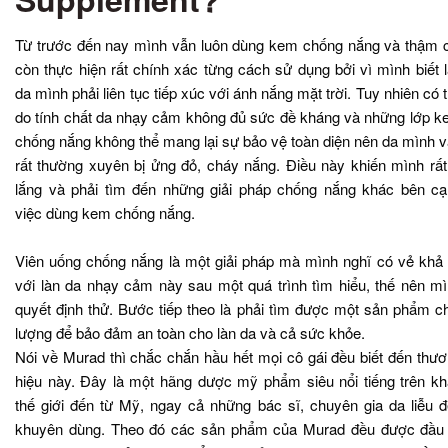
Từ trước đến nay mình vẫn luôn dùng kem chống nắng và thậm 
còn thực hiện rất chính xác từng cách sử dụng bởi vì mình biết 
da mình phải liên tục tiếp xúc với ánh nắng mặt trời. Tuy nhiên có 
do tính chất da nhạy cảm không đủ sức đề kháng và những lớp 
chống nắng không thể mang lại sự bảo vệ toàn diện nên da mình 
rất thường xuyên bị ửng đỏ, cháy nắng. Điều này khiến mình rất
lắng và phải tìm đến những giải pháp chống nắng khác bên c
việc dùng kem chống nắng.
Viên uống chống nắng là một giải pháp mà mình nghĩ có vẻ khả 
với làn da nhạy cảm này sau một quá trình tìm hiểu, thế nên m
quyết định thử. Bước tiếp theo là phải tìm được một sản phẩm c
lượng để bảo đảm an toàn cho làn da và cả sức khỏe.
Nói về Murad thì chắc chắn hầu hết mọi cô gái đều biết đến thư
hiệu này. Đây là một hãng dược mỹ phẩm siêu nổi tiếng trên k
thế giới đến từ Mỹ, ngay cả những bác sĩ, chuyên gia da liễu 
khuyên dùng. Theo đó các sản phẩm của Murad đều được đầu 