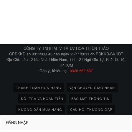
CÔNG TY TNHH MTV TM DV HOA THIÊN THẢO
GPĐKKD số 0311368043 cấp ngày 25/11/2011 do PĐKKD-SKHĐT
Địa Chỉ: Lầu 12 tòa Nhà Thiên Nam, 111-121 Ngô Gia Tự, P. 2, Q. 10,
TP.HCM
Góp ý, khiếu nại:
0926.567.567
THANH TOÁN ĐƠN HÀNG
VẬN CHUYỂN GIAO NHẬN
ĐỔI TRẢ VÀ HOÀN TIỀN
BẢO MẬT THÔNG TIN
HƯỚNG DẪN MUA HÀNG
CÂU HỎI THƯỜNG GẶP
ĐĂNG NHẬP