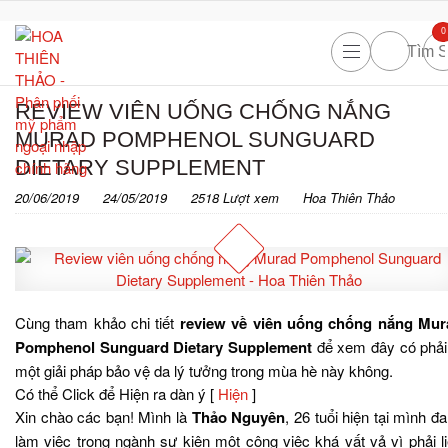
0
REVIEW VIÊN UỐNG CHỐNG NẮNG
MURAD POMPHENOL SUNGUARD
DIETARY SUPPLEMENT
20/06/2019
24/05/2019
2518 Lượt xem
Hoa Thiên Thảo
Cùng tham khảo chi tiết
review về viên uống chống nắng Mur
Pomphenol Sunguard Dietary Supplement
để xem đây có phải
một giải pháp bảo vệ da lý tưởng trong mùa hè này không.
Có thể Click để Hiện ra dàn ý
[
Hiện
]
Xin chào các bạn! Mình là
Thảo Nguyên
, 26 tuổi hiện tại mình đ
làm việc trong ngành sự kiện một công việc khá vất vả vì phải l