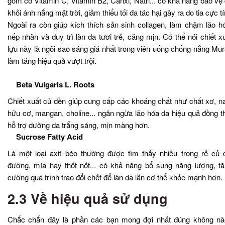
gồm có Vitamin C, Vitamin B2, Canxi, Natri... có khả năng bảo vệ
khỏi ánh nắng mặt trời, giảm thiểu tối đa tác hại gây ra do tia cực t
Ngoài ra còn giúp kích thích sản sinh collagen, làm chậm lão h
nếp nhăn và duy trì làn da tươi trẻ, căng mịn. Có thể nói chiết x
lựu này là ngôi sao sáng giá nhất trong viên uống chống nắng Mu
làm tăng hiệu quả vượt trội.
Beta Vulgaris L. Roots
Chiết xuất củ dền giúp cung cấp các khoáng chất như chất xơ, na
hữu cơ, mangan, choline... ngăn ngừa lão hóa da hiệu quả đồng t
hỗ trợ dưỡng da trắng sáng, mịn màng hơn.
Sucrose Fatty Acid
Là một loại axit béo thường được tìm thấy nhiều trong rễ củ 
đường, mía hay thốt nốt... có khả năng bổ sung năng lượng, t
cường quá trình trao đổi chết để làn da lẫn cơ thể khỏe mạnh hơn.
2.3 Về hiệu quả sử dụng
Chắc chắn đây là phần các bạn mong đợi nhất đúng không nà