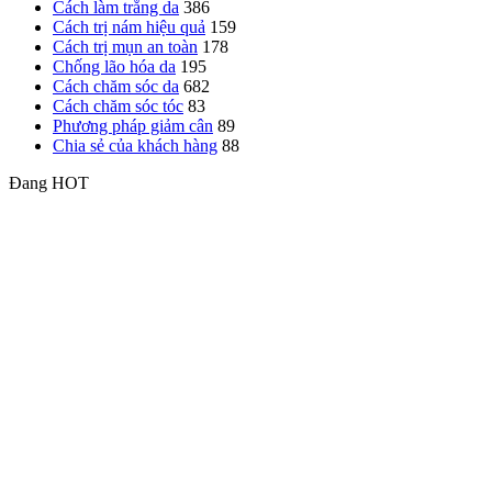
Cách làm trắng da
386
Cách trị nám hiệu quả
159
Cách trị mụn an toàn
178
Chống lão hóa da
195
Cách chăm sóc da
682
Cách chăm sóc tóc
83
Phương pháp giảm cân
89
Chia sẻ của khách hàng
88
Đang HOT