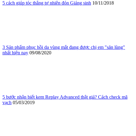
5 cách giúp tóc thẳng tự nhiên đón Giáng sinh
10/11/2018
3 Sản phẩm phục hồi da vùng mắt đang được chị em "săn lùng"
nhất hiện nay
09/08/2020
5 bước nhận biết kem Replay Advanced thật giả? Cách check mã
vạch
05/03/2019