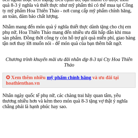
quà 8-3 ý nghĩa và thiết thực như mỹ phẩm thì có thể mua tại Công
ty mỹ phẩm Hoa Thiên Thảo - nơi cung cấp mỹ phẩm chính hãng,
an toàn, đảm bảo chất lượng.
Nhằm mang đến món quà ý nghĩa thiết thực dành tặng cho chị em
phụ nữ, Hoa Thiên Thảo mang đến nhiều ưu đãi hấp dẫn khi mua
sản phẩm. Đồng thời công ty còn hỗ trợ gói quà miễn phí, giao hàng
tận nơi thay lời muốn nói - để món quà của bạn thêm bất ngờ.
Chương trình khuyến mãi ưu đãi nhân dịp 8-3 tại Cty Hoa Thiên
Thảo
✪ Xem thêm nhiều
mỹ phẩm chính hãng
và ưu đãi tại
hoathienthao.vn
Nhân ngày quốc tế phụ nữ, các chàng trai hãy quan tâm, yêu
thương nhiều hơn và kèm theo món quà 8-3 tặng vợ thật ý nghĩa
chẳng phải là hạnh phúc hay sao.