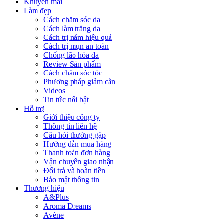
Khuyến mãi
Làm đẹp
Cách chăm sóc da
Cách làm trắng da
Cách trị nám hiệu quả
Cách trị mụn an toàn
Chống lão hóa da
Review Sản phẩm
Cách chăm sóc tóc
Phương pháp giảm cân
Videos
Tin tức nổi bật
Hỗ trợ
Giới thiệu công ty
Thông tin liên hệ
Câu hỏi thường gặp
Hướng dẫn mua hàng
Thanh toán đơn hàng
Vận chuyển giao nhận
Đổi trả và hoàn tiền
Bảo mật thông tin
Thương hiệu
A&Plus
Aroma Dreams
Avène