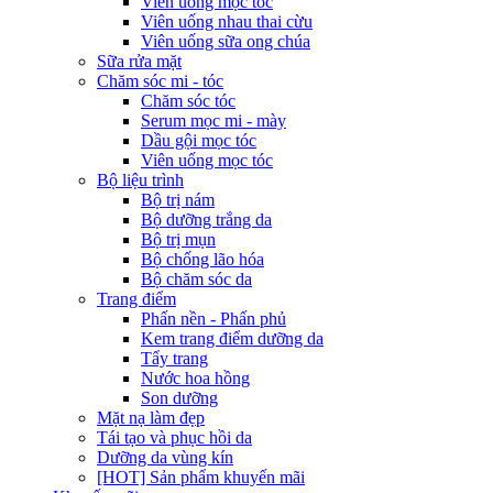
Viên uống mọc tóc
Viên uống nhau thai cừu
Viên uống sữa ong chúa
Sữa rửa mặt
Chăm sóc mi - tóc
Chăm sóc tóc
Serum mọc mi - mày
Dầu gội mọc tóc
Viên uống mọc tóc
Bộ liệu trình
Bộ trị nám
Bộ dưỡng trắng da
Bộ trị mụn
Bộ chống lão hóa
Bộ chăm sóc da
Trang điểm
Phấn nền - Phấn phủ
Kem trang điểm dưỡng da
Tẩy trang
Nước hoa hồng
Son dưỡng
Mặt nạ làm đẹp
Tái tạo và phục hồi da
Dưỡng da vùng kín
[HOT] Sản phẩm khuyến mãi