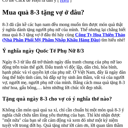
Có thể Click để Hiện ra dàn ý
[
Hiện
]
Mua quà 8-3 tặng vợ ở đâu?
8-3 đã cận kề các bạn nam đều mong muốn tìm được món quà thật
ý nghĩa dành tặng người phụ nữ của mình. Thế nhưng lại chẳng biết
mua quà 8-3 tặng vợ ở đâu thì hãy cùng
Công Ty Hoa Thiên Thảo
(Nhà Phân Phối Mỹ Phẩm Nhập Khẩu Hàng Đầu)
tìm hiểu nhé!
Ý nghĩa ngày Quốc Tế Phụ Nữ 8/3
Ngày 8-3 từ lâu đã trở thành ngày đấu tranh chung của phụ nữ lao
động trên toàn thế giới. Đấu tranh vì độc lập, dân chủ, hòa bình,
hạnh phúc và vì quyền lợi của phụ nữ. Ở Việt Nam, đây là ngày đàn
ông thể hiện tình cảm, bù đắp sự hy sinh âm thầm, vất vả của người
vợ, người mẹ, người phụ nữ của mình. Bằng cách mua quà tặng 8-3
như hoa, gấu bông,… kèm những lời chúc tốt đẹp nhất.
Tặng quà ngày 8-3 cho vợ có ý nghĩa thế nào?
Không cần món quà quá xa xỉ, chỉ cần chuẩn bị một món quà 8-3 ý
nghĩa chất chứa tấm lòng yêu thương của bạn. Thì khi nhận được
"một nửa" của bạn sẽ rất cảm động và xem đó như một kỷ niệm
tuyệt vời trong đời họ. Quà tặng như lời cảm ơn, lời quan tâm thầm