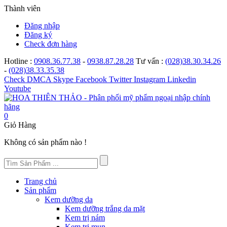
Thành viên
Đăng nhập
Đăng ký
Check đơn hàng
Hotline :
0908.36.77.38
-
0938.87.28.28
Tư vấn :
(028)38.30.34.26
-
(028)38.33.35.38
Check
DMCA
Skype
Facebook
Twitter
Instagram
Linkedin
Youtube
0
Giỏ Hàng
Không có sản phẩm nào !
Trang chủ
Sản phẩm
Kem dưỡng da
Kem dưỡng trắng da mặt
Kem trị nám
Kem trị mụn