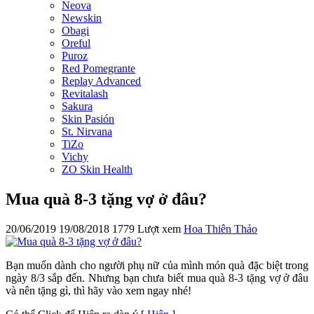
Neova
Newskin
Obagi
Oreful
Puroz
Red Pomegrante
Replay Advanced
Revitalash
Sakura
Skin Pasión
St. Nirvana
TiZo
Vichy
ZO Skin Health
Mua quà 8-3 tặng vợ ở đâu?
20/06/2019
19/08/2018
1779 Lượt xem
Hoa Thiên Thảo
Bạn muốn dành cho người phụ nữ của mình món quà đặc biệt trong
ngày 8/3 sắp đến. Nhưng bạn chưa biết mua quà 8-3 tặng vợ ở đâu
và nên tặng gì, thì hãy vào xem ngay nhé!