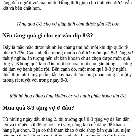
lặng đến người vợ của mình. Đồng thời giúp cho tình yêu được gắn
kết và bền chặt hơn.
Tặng quà 8-3 cho vợ giúp tình cảm được gắn kết hơn
Nên tặng quà gì cho vợ vào dịp 8/3?
Đây là thắc mắc được rất nhiều chàng trai hỏi mỗi khi dịp quốc tế
phụ nữ đến. Các anh đều mong muốn có được món quà 8-3 tặng vợ
thật ý nghĩa, ấn tượng nên rất băn khoăn chưa chọn được món quà
ưng ý. Không quá khó đâu, một bó hoa, một chú gấu bông,… cũng
đủ làm vợ hạnh phúc rồi. Bên cạnh đó, một món quà 8-3 ý nghĩa
thiết thực như: mỹ phẩm, lắc tay hay đi ăn cùng nhau cũng là một ý
tưởng rất tuyệt vời trong ngày 8-3.
Một bó hoa hồng cũng khiến các vợ hạnh phúc trong dịp 8-3
Mua quà 8/3 tặng vợ ở đâu?
Từ những ngày đầu tháng 2, thị trường quà 8-3 tặng vợ đã ấm dần
lên và trở nên sôi động hơn. Vì vậy, cũng khá dễ dàng để khách
hàng lựa chọn. Bạn có thể tham khảo ở các shop bán quà lưu niệm
bên ngoài hoặc trên mạng. Bên cạnh đó, bạn muốn có được món