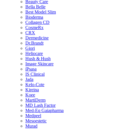
Beauty Care
Bella Belle
Best Model Slim
Bioderma
Collagen CD
CosmeRx
CRX
Dermedicine
Dr.Brandt
Giori
Heliocare
Hush & Hush
Image Skincare
íPsasa
IS Clinical
Jada
Kelo-Cote
Kireina
Koee
MartiDerm
MD Lash Factor
Med-Eq Gaiapharma
Medpeel
Mesoestetic
Murad