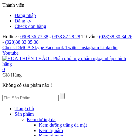
Thành viên
Đăng nhập
Đăng ký
Check đơn hàng
Hotline :
0908.36.77.38
-
0938.87.28.28
Tư vấn :
(028)38.30.34.26
-
(028)38.33.35.38
Check
DMCA
Skype
Facebook
Twitter
Instagram
Linkedin
Youtube
0
Giỏ Hàng
Không có sản phẩm nào !
Trang chủ
Sản phẩm
Kem dưỡng da
Kem dưỡng trắng da mặt
Kem trị nám
Kem trị mụn