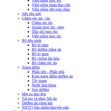
Viên uống mọc tóc
Viên uống nhau thai cừu
Viên uống sữa ong chúa
Sữa rửa mặt
Chăm sóc mi - tóc
Chăm sóc tóc
Serum mọc mi - mày
Dầu gội mọc tóc
Viên uống mọc tóc
Bộ liệu trình
Bộ trị nám
Bộ dưỡng trắng da
Bộ trị mụn
Bộ chống lão hóa
Bộ chăm sóc da
Trang điểm
Phấn nền - Phấn phủ
Kem trang điểm dưỡng da
Tẩy trang
Nước hoa hồng
Son dưỡng
Mặt nạ làm đẹp
Tái tạo và phục hồi da
Dưỡng da vùng kín
[HOT] Sản phẩm khuyến mãi