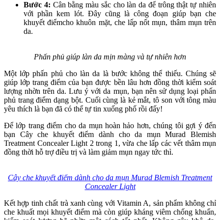
Bước 4:
Cân bằng màu sắc cho làn da để trông thật tự nhiên
với phần kem lót. Đây cũng là công đoạn giúp bạn che
khuyết điểmcho khuôn mặt, che lấp nốt mụn, thâm mụn trên
da.
Phấn phủ giúp làn da mịn màng và tự nhiên hơn
Một lớp phấn phủ cho làn da là bước không thể thiếu. Chúng sẽ
giúp lớp trang điểm của bạn được bền lâu hơn đồng thời kiểm soát
lượng nhờn trên da. Lưu ý với da mụn, bạn nên sử dụng loại phấn
phủ trang điểm dạng bột. Cuối cùng là kẻ mắt, tô son với tông màu
yêu thích là bạn đã có thể tự tin xuống phố rồi đấy!
Để lớp trang điểm cho da mụn hoàn hảo hơn, chúng tôi gợi ý đến
bạn Cây che khuyết điểm dành cho da mụn Murad Blemish
Treatment Concealer Light 2 trong 1, vừa che lấp các vết thâm mụn
đồng thời hỗ trợ điều trị và làm giảm mụn ngay tức thì.
Cây che khuyết điểm dành cho da mụn Murad Blemish Treatment
Concealer Light
Kết hợp tinh chất trà xanh cùng với Vitamin A, sản phẩm không chỉ
che khuất mọi khuyết điểm mà còn giúp kháng viêm chống khuẩn,