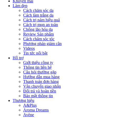
Khuyến mãi
Làm đẹp
Cách chăm sóc da
Cách làm trắng da
Cách trị nám hiệu quả
Cách trị mụn an toàn
Chống lão hóa da
Review Sản phẩm
Cách chăm sóc tóc
Phương pháp giảm cân
Videos
Tin tức nổi bật
Hỗ trợ
Giới thiệu công ty
Thông tin liên hệ
Câu hỏi thường gặp
Hướng dẫn mua hàng
Thanh toán đơn hàng
Vận chuyển giao nhận
Đổi trả và hoàn tiền
Bảo mật thông tin
Thương hiệu
A&Plus
Aroma Dreams
Avène