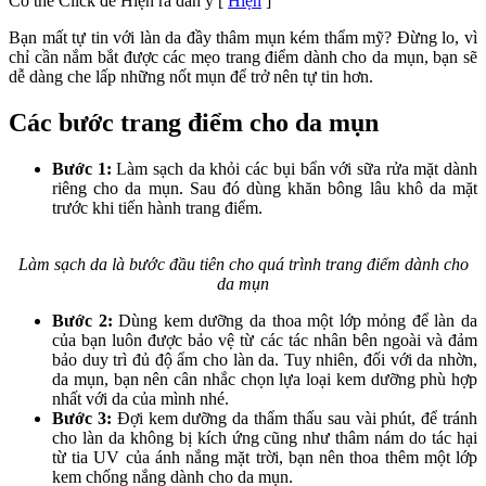
Có thể Click để Hiện ra dàn ý
[
Hiện
]
Bạn mất tự tin với làn da đầy thâm mụn kém thẩm mỹ? Đừng lo, vì
chỉ cần nắm bắt được các mẹo trang điểm dành cho da mụn, bạn sẽ
dễ dàng che lấp những nốt mụn để trở nên tự tin hơn.
Các bước trang điểm cho da mụn
Bước 1:
Làm sạch da khỏi các bụi bẩn với sữa rửa mặt dành
riêng cho da mụn. Sau đó dùng khăn bông lâu khô da mặt
trước khi tiến hành trang điểm.
Làm sạch da là bước đầu tiên cho quá trình trang điểm dành cho
da mụn
Bước 2:
Dùng kem dưỡng da thoa một lớp mỏng để làn da
của bạn luôn được bảo vệ từ các tác nhân bên ngoài và đảm
bảo duy trì đủ độ ẩm cho làn da. Tuy nhiên, đối với da nhờn,
da mụn, bạn nên cân nhắc chọn lựa loại kem dưỡng phù hợp
nhất với da của mình nhé.
Bước 3:
Đợi kem dưỡng da thẩm thấu sau vài phút, để tránh
cho làn da không bị kích ứng cũng như thâm nám do tác hại
từ tia UV của ánh nắng mặt trời, bạn nên thoa thêm một lớp
kem chống nắng dành cho da mụn.