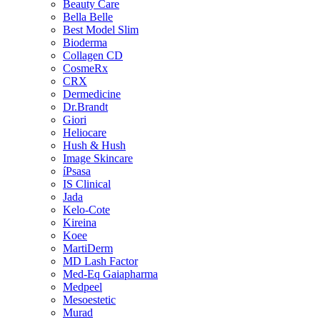
Beauty Care
Bella Belle
Best Model Slim
Bioderma
Collagen CD
CosmeRx
CRX
Dermedicine
Dr.Brandt
Giori
Heliocare
Hush & Hush
Image Skincare
íPsasa
IS Clinical
Jada
Kelo-Cote
Kireina
Koee
MartiDerm
MD Lash Factor
Med-Eq Gaiapharma
Medpeel
Mesoestetic
Murad