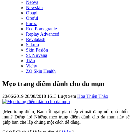
Neova
Newskin
Obagi
Oreful
Puroz
Red Pomegrante
Replay Advanced
Revitalash
Sakura
Skin Pasión
St. Nirvana
TiZo
Vichy
ZO Skin Health
Mẹo trang điểm dành cho da mụn
20/06/2019
28/08/2018
1613 Lượt xem
Hoa Thiên Thảo
[Mẹo trang điểm] Bạn rất ngại giao tiếp vì mặt đang nổi quá nhiều
mụn? Đừng lo! Những mẹo trang điểm dành cho da mụn này sẽ
giúp bạn che lấp chúng một cách dễ dàng.