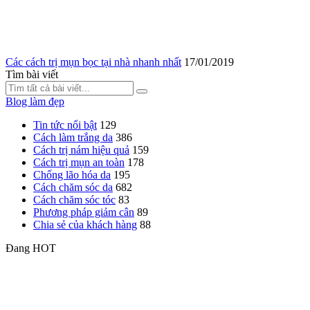
Các cách trị mụn bọc tại nhà nhanh nhất
17/01/2019
Tìm bài viết
Blog làm đẹp
Tin tức nổi bật
129
Cách làm trắng da
386
Cách trị nám hiệu quả
159
Cách trị mụn an toàn
178
Chống lão hóa da
195
Cách chăm sóc da
682
Cách chăm sóc tóc
83
Phương pháp giảm cân
89
Chia sẻ của khách hàng
88
Đang HOT