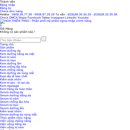
Thành viên
Đăng nhập
Đăng ký
Check đơn hàng
Hotline :
0908.36.77.38
-
0938.87.28.28
Tư vấn :
(028)38.30.34.26
-
(028)38.33.35.38
Check
DMCA
Skype
Facebook
Twitter
Instagram
Linkedin
Youtube
0
Giỏ Hàng
Không có sản phẩm nào !
Trang chủ
Sản phẩm
Kem dưỡng da
Kem dưỡng trắng da mặt
Kem trị nám
Kem trị mụn
Kem dưỡng ẩm
Kem chống lão hóa
Kem chống nắng
Kem dưỡng da vùng mắt
Kem tẩy tế bào chết
Kiểm soát nhờn
Kem trị sẹo - trị rạn da
Kem massage
Kem trắng da toàn thân
Serum dưỡng da
Serum dưỡng trắng da
Serum trị nám
Serum chống lão hóa
Serum trị mụn
Serum dưỡng ẩm
Kiểm soát nhờn
Serum dưỡng da vùng mắt
Thực phẩm chức năng
Viên uống chống nắng
Viên uống trắng da
Viên uống trị nám