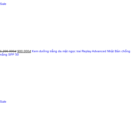
Sale
1.200.000đ
900.000đ
Kem dưỡng trắng da mặt ngọc trai Replay Advanced Nhật Bản chống
nắng SPF 50
Sale