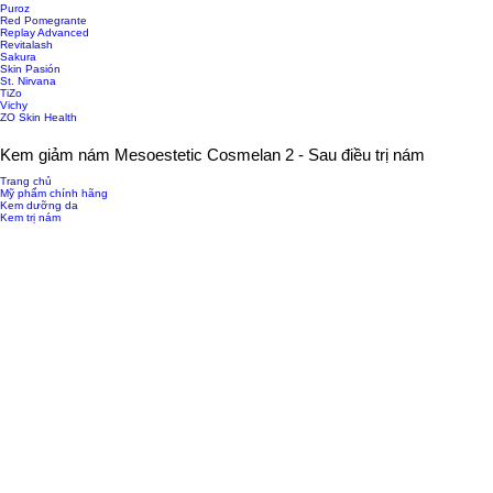
Puroz
Red Pomegrante
Replay Advanced
Revitalash
Sakura
Skin Pasión
St. Nirvana
TiZo
Vichy
ZO Skin Health
Kem giảm nám Mesoestetic Cosmelan 2 - Sau điều trị nám
Trang chủ
Mỹ phẩm chính hãng
Kem dưỡng da
Kem trị nám