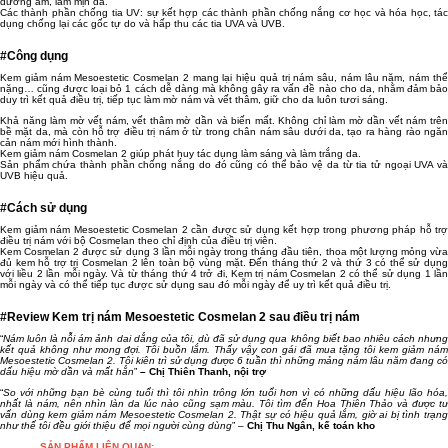
dưỡng ẩm, làm mịn da.
Các thành phần chống tia UV: sự kết hợp các thành phần chống nắng cơ học và hóa học, tác
dụng chống lại các gốc tự do và hấp thu các tia UVA và UVB.
#Công dụng
Kem giảm nám Mesoestetic Cosmelan 2 mang lại hiệu quả trị nám sâu, nám lâu năm, nám thể
nặng… cũng được loại bỏ 1 cách dễ dàng mà không gây ra vấn đề nào cho da, nhằm đảm bảo
duy trì kết quả điều trị, tiếp tục làm mờ nám và vết thâm, giữ cho da luôn tươi sáng.
Khả năng làm mờ vết nám, vết thâm mờ dần và biến mất. Không chỉ làm mờ dần vết nám trên
bề mặt da, mà còn hỗ trợ điều trị nám ở từ trong chân nám sâu dưới da, tạo ra hàng rào ngăn
cản nám mới hình thành.
Kem giảm nám Cosmelan 2 giúp phát huy tác dụng làm sáng và làm trắng da.
Sản phẩm chứa thành phần chống nắng do đó cũng có thể bảo vệ da từ tia tử ngoại UVA và
UVB hiệu quả.
#Cách sử dụng
Kem giảm nám Mesoestetic Cosmelan 2 cần được sử dụng kết hợp trong phương pháp hỗ trợ
điều trị nám với bộ Cosmelan theo chỉ định của điều trị viên.
Kem Cosmelan 2 được sử dụng 3 lần mỗi ngày trong tháng đầu tiên, thoa một lượng mỏng vừa
đủ kem hỗ trợ trị Cosmelan 2 lên toàn bộ vùng mặt. Đến tháng thứ 2 và thứ 3 có thể sử dụng
với liều 2 lần mỗi ngày. Và từ tháng thứ 4 trở đi, Kem trị nám Cosmelan 2 có thể sử dụng 1 lần
mỗi ngày và có thể tiếp tục được sử dụng sau đó mỗi ngày để uy trì kết quả điều trị.
#Review Kem trị nám Mesoestetic Cosmelan 2 sau điều trị nám
“
Nám luôn là nỗi ám ảnh dai dẳng của tôi, dù đã sử dụng qua không biết bao nhiêu cách nhưng
kết quả không như mong đợi. Tôi buồn lắm. Thấy vậy con gái đã mua tặng tôi kem giảm nám
Mesoestetic Cosmelan 2. Tôi kiên trì sử dụng được 6 tuần thì những mảng nám lâu năm đang có
dấu hiệu mờ dần và mất hẳn
”
– Chị Thiên Thanh, nội trợ
“
So với những bạn bè cùng tuổi thì tôi nhìn trông lớn tuổi hơn vì có những dấu hiệu lão hóa,
nhất là nám, nên nhìn làn da lúc nào cũng sạm màu. Tôi tìm đến Hoa Thiên Thảo và được tư
vấn dùng kem giảm nám Mesoestetic Cosmelan 2. Thật sự có hiệu quả lắm, giờ ai bị tình trạng
như thế tôi đều giới thiệu để mọi người cùng dùng
” –
Chị Thu Ngân, kế toán kho
SẢN PHẨM LIÊN QUAN: