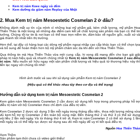
Kem trị nám Koee ngày và đêm
Kem dưỡng da giảm nám Replay của Nhật
2. Mua Kem trị nám Mesoestetic Cosmelan 2 ở đâu?
Không đánh mất uy tín của mình vì những loại mỹ phẩm giả, kém chất lượng, mỹ phẩm Hoa
Thiên Thảo là một trong số những địa điểm cam kết về chất lượng sản phẩm mà bạn có thể tin
tưởng. Chúng tôi tự tin là nơi bạn có thể trao trọn niềm tin, đảm bảo về nguồn gốc, xuất xứ và
giá thành tốt nhất trên thị trường.
Hơn thế, tại đây có hàng loạt các dòng mỹ phẩm ngoại nhập cao cấp khác bạn có thể chọn lựa
và bổ sung để hoàn thiện hơn bộ mỹ phẩm chăm sóc da khi đến với Hoa Thiên Thảo.
Qua thông tin mà Hoa Thiên Thảo vừa mới cung cấp, hi vọng đã mang đến cho bạn gái giải
pháp trị nám hiệu quả và nhanh chóng nhất từ
Kem trị nám Mesoestetic Cosmelan 2 sau điều
trị nám
. Nếu muốn sở hữu ngay một sản phẩm chất lượng và hiệu quả từ thương hiệu này th
liên lạc ngay với chúng tôi nhé!
Hình ảnh trước và sau khi sử dụng sản phẩm Kem trị nám Cosmelan 2
(Hiệu quả có thể khác nhau tùy theo cơ địa và thể trạng)
Hướng dẫn sử dụng kem trị nám Mesoestetic Cosmelan 2
Kem giảm nám Mesoestetic Cosmelan 2 cần được sử dụng kết hợp trong phương pháp hỗ trợ
điều trị nám với bộ Cosmelan theo chỉ định của điều trị viên.
Kem Cosmelan 2 được sử dụng 3 lần mỗi ngày trong tháng đầu tiên, thoa một lượng mỏng vừa
đủ kem hỗ trợ trị Cosmelan 2 lên toàn bộ vùng mặt. Đến tháng thứ 2 và thứ 3 có thể sử dụng
với liều 2 lần mỗi ngày. Và từ tháng thứ 4 trở đi, Kem trị nám Cosmelan 2 có thể sử dụng 1 lần
mỗi ngày và có thể tiếp tục được sử dụng sau đó mỗi ngày để uy trì kết quả điều trị.
Nguồn
Hoa Thiên Thảo
Xem Thêm
Sản phẩm tạm thời chưa có video giới thiệu!