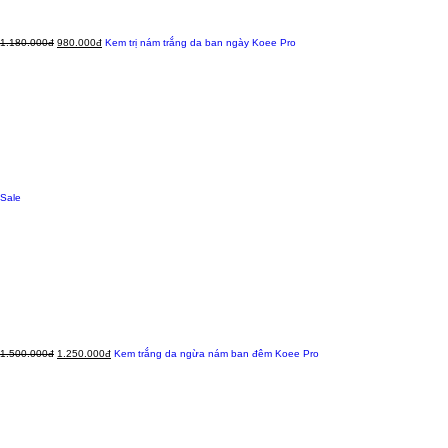
1.180.000đ
980.000đ
Kem trị nám trắng da ban ngày Koee Pro
Sale
1.500.000đ
1.250.000đ
Kem trắng da ngừa nám ban đêm Koee Pro