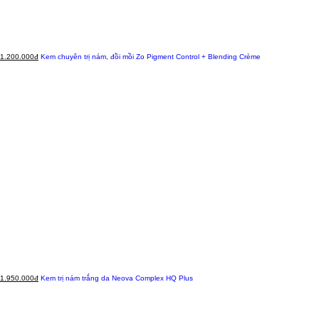
1.200.000đ
Kem chuyên trị nám, đồi mồi Zo Pigment Control + Blending Crème
1.950.000đ
Kem trị nám trắng da Neova Complex HQ Plus