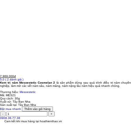
7.969.000đ
5,0
( 2 đánh giá )
Kem trị nám Mesoestetic Cosmelan 2
là sản phẩm dùng sau quá trình điều trị nám chuyên
nghiệp, làm mờ các vết nám sâu, nám mảng, nám nặng lâu năm hiệu quả nhanh chóng.
Thương hiệu:
Mesoestetic
Mã:
MES21
Quy cách:
30g
Xuất xứ:
Tây Ban Nha
Sản xuất tại:
Tây Ban Nha
Đặt mua nhanh
Thêm vào giỏ hàng
0908.36.77.38
Cam kết khi mua hàng tại
hoathienthao.vn