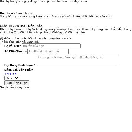
Dạ chị Trang, công ty đã giao sản phẩm cho bên bưu điện rồi ạ
Diệu Hoa
-
7 năm trước
Sản phẩm giá cao nhưng hiệu quả thật sự tuyệt vời, không thể chê vào đâu được
Quản Trị Viên
Hoa Thiên Thảo
Chào Chị. Cám ơn Chị đã tin dùng sản phẩm tại Hoa Thiên Thảo. Chị dùng sản phẩm đều hàng
ngày nha Chị. Cần thêm sản phẩm gì Chị ủng hộ Công ty nhé
(*) Hiệu quả nhanh chậm khác nhau tùy theo cơ địa
Thêm bình luận và đánh giá
Họ và Tên
*
Số Điện Thoại
*
Nội Dung Bình Luận
*
Đánh Giá Sản Phẩm
1
2
3
4
5
Sản Phẩm Cùng Loại