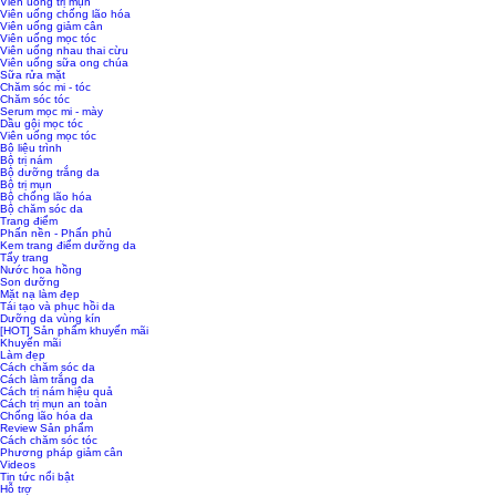
Viên uống trị mụn
Viên uống chống lão hóa
Viên uống giảm cân
Viên uống mọc tóc
Viên uống nhau thai cừu
Viên uống sữa ong chúa
Sữa rửa mặt
Chăm sóc mi - tóc
Chăm sóc tóc
Serum mọc mi - mày
Dầu gội mọc tóc
Viên uống mọc tóc
Bộ liệu trình
Bộ trị nám
Bộ dưỡng trắng da
Bộ trị mụn
Bộ chống lão hóa
Bộ chăm sóc da
Trang điểm
Phấn nền - Phấn phủ
Kem trang điểm dưỡng da
Tẩy trang
Nước hoa hồng
Son dưỡng
Mặt nạ làm đẹp
Tái tạo và phục hồi da
Dưỡng da vùng kín
[HOT] Sản phẩm khuyến mãi
Khuyến mãi
Làm đẹp
Cách chăm sóc da
Cách làm trắng da
Cách trị nám hiệu quả
Cách trị mụn an toàn
Chống lão hóa da
Review Sản phẩm
Cách chăm sóc tóc
Phương pháp giảm cân
Videos
Tin tức nổi bật
Hỗ trợ