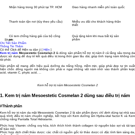
Nhận hàng trong 30 phút tại TP. HCM
Giao hàng nhanh miễn phí toàn quốc
Thanh toán tận nơi (tùy theo yêu cầu)
Nhiều ưu đãi cho khách hàng thân
thiết
Có tem chống hàng giả của bộ công
Quà tặng kèm khi mua bất kỳ sản
an
phẩm
Share:
Chi Tiết Sản Phẩm
Thông Tin Thêm
Có thể Click để Hiện ra dàn ý
[
Hiện
]
Kem trị nám
Mesoestetic Cosmelan 2
là dòng sản phẩm hỗ trợ trị nám ở cả tầng sâu trong d
được sử dụng để duy trì kết quả điều trị trong thời gian lâu dài, giúp tình trạng nám không còn
tái phát.
Sản phẩm sẽ mang đến hiệu quả dưỡng da trắng hồng, mềm mịn, giúp phái đẹp tự tin xuất
hiện chốn đông người mà không còn phải e ngại những vệt nám nhờ vào thành phần kojic
acid, vitamin C, phytic acid, ...
Kem hỗ trợ trị nám Mesoestetic Cosmelan 2
1. Kem trị nám Mesoestetic Cosmelan 2 dùng sau điều trị nám
#Thành phần
Kem hỗ trợ trị nám da mặt Mesoestetic Cosmelan 2 là sản phẩm được chỉ định dùng tại nhà sau
quá trình điều trị nám chuyên nghiệp, kết hợp với Kem dưỡng ẩm Hydra-vital factor K và Kem
chống nắng Pantalla Total Hidratante.
Phức hợp Vitamin: chống oxy hóa, kích thích hình thành collagen từ nguyên bào sợi và tái tạo
tế bào mới.
Phức hợp dịch chiết thảo dược: các chất có nguồn gốc từ thảo dược có đặc tính làm sáng da,