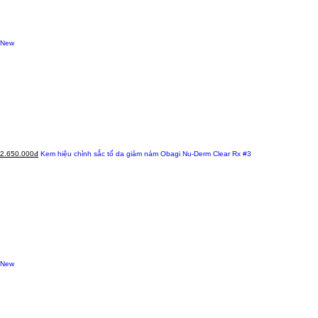
New
2.650.000đ
Kem hiệu chỉnh sắc tố da giảm nám Obagi Nu-Derm Clear Rx #3
New