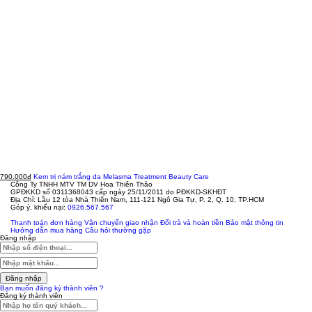
790.000đ
Kem trị nám trắng da Melasma Treatment Beauty Care
Công Ty TNHH MTV TM DV Hoa Thiên Thảo
GPĐKKD số 0311368043 cấp ngày 25/11/2011 do PĐKKD-SKHĐT
Địa Chỉ: Lầu 12 tòa Nhà Thiên Nam, 111-121 Ngô Gia Tự, P. 2, Q. 10, TP.HCM
Góp ý, khiếu nại:
0926.567.567
Thanh toán đơn hàng
Vận chuyển giao nhận
Đổi trả và hoàn tiền
Bảo mật thông tin
Hướng dẫn mua hàng
Câu hỏi thường gặp
Đăng nhập
Đăng nhập
Bạn muốn đăng ký thành viên ?
Đăng ký thành viên