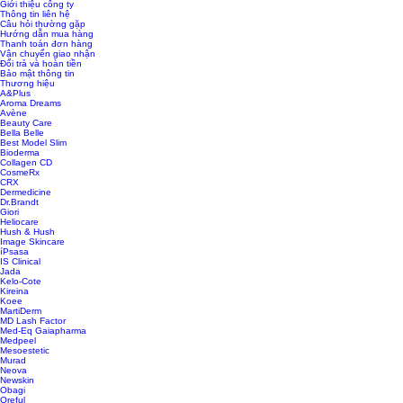
Giới thiệu công ty
Thông tin liên hệ
Câu hỏi thường gặp
Hướng dẫn mua hàng
Thanh toán đơn hàng
Vận chuyển giao nhận
Đổi trả và hoàn tiền
Bảo mật thông tin
Thương hiệu
A&Plus
Aroma Dreams
Avène
Beauty Care
Bella Belle
Best Model Slim
Bioderma
Collagen CD
CosmeRx
CRX
Dermedicine
Dr.Brandt
Giori
Heliocare
Hush & Hush
Image Skincare
íPsasa
IS Clinical
Jada
Kelo-Cote
Kireina
Koee
MartiDerm
MD Lash Factor
Med-Eq Gaiapharma
Medpeel
Mesoestetic
Murad
Neova
Newskin
Obagi
Oreful