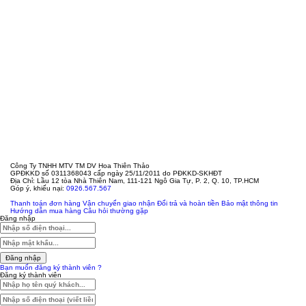
Công Ty TNHH MTV TM DV Hoa Thiên Thảo
GPĐKKD số 0311368043 cấp ngày 25/11/2011 do PĐKKD-SKHĐT
Địa Chỉ: Lầu 12 tòa Nhà Thiên Nam, 111-121 Ngô Gia Tự, P. 2, Q. 10, TP.HCM
Góp ý, khiếu nại:
0926.567.567
Thanh toán đơn hàng
Vận chuyển giao nhận
Đổi trả và hoàn tiền
Bảo mật thông tin
Hướng dẫn mua hàng
Câu hỏi thường gặp
Đăng nhập
Đăng nhập
Bạn muốn đăng ký thành viên ?
Đăng ký thành viên