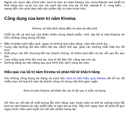
Ngoài các dược liệu chính trên, kem trị nám an toàn Kireina còn chứa Arbutin tinh khiết có
khả năng bức xạ tia cực tím, trà xanh dịu nhẹ cho da, lô hội, vitamin E, C, rong biển,…
mang đến cho phái đẹp một sản phẩm đặc trị nám hoàn hảo.
Công dụng của kem trị nám Kireina
Kireina sở hữu khả năng điều trị nám da đột phá
Chắt lọc tất cả tinh tuý của thiên nhiên trong thành phần, nhờ vậy bộ trị nám Kireina sở
hữu những công dụng nổi bật:
Điều trị thâm nám hiệu quả, ngay cả những loại nám nặng, nám sâu dưới da,…
Cung cấp dưỡng ẩm làm mềm mịn da, tránh thô ráp, giúp các dưỡng chất hấp thụ tốt
hơn
Khôi phục các tổn thương trên da nhanh chóng, từ thâm nám đến cả các vết sẹo lồi, sẹo
lõm
Làm chậm quá trình lão hoá da, duy trì độ đàn hồi, căng mịn cho da
Dưỡng trắng da mịn màng sau quy trình bóc tách vùng da nám
Hiệu quả của bộ trị nám Kireina và phản hồi từ khách hàng
Với những công dụng đa dạng và vượt trội,
kem trị nám hiệu quả Kireina
đã hỗ trợ rất
nhiều bạn nữ loại bỏ nám da thành công chỉ trong một thời gian ngắn.
Kem trị nám Kireina cải thiện làn da rõ rệt sau 4 tuần sử dụng
Sở hữu sự nổi bật về chất lượng lẫn tính năng, bạn hoàn toàn có thể tin tưởng chọn Bộ
kem trị nám Kireina là sản phẩm đặc trị nám da tại nhà. Hãy thử ngay, bạn sẽ phải đổ gục
ngay trước hiệu quả tuyệt vời mà sản phẩm mang lại!