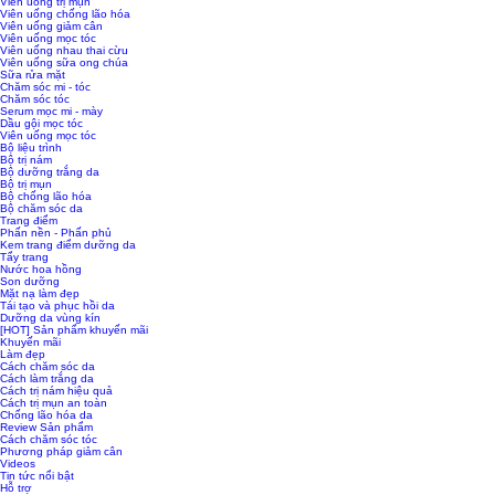
Viên uống trị mụn
Viên uống chống lão hóa
Viên uống giảm cân
Viên uống mọc tóc
Viên uống nhau thai cừu
Viên uống sữa ong chúa
Sữa rửa mặt
Chăm sóc mi - tóc
Chăm sóc tóc
Serum mọc mi - mày
Dầu gội mọc tóc
Viên uống mọc tóc
Bộ liệu trình
Bộ trị nám
Bộ dưỡng trắng da
Bộ trị mụn
Bộ chống lão hóa
Bộ chăm sóc da
Trang điểm
Phấn nền - Phấn phủ
Kem trang điểm dưỡng da
Tẩy trang
Nước hoa hồng
Son dưỡng
Mặt nạ làm đẹp
Tái tạo và phục hồi da
Dưỡng da vùng kín
[HOT] Sản phẩm khuyến mãi
Khuyến mãi
Làm đẹp
Cách chăm sóc da
Cách làm trắng da
Cách trị nám hiệu quả
Cách trị mụn an toàn
Chống lão hóa da
Review Sản phẩm
Cách chăm sóc tóc
Phương pháp giảm cân
Videos
Tin tức nổi bật
Hỗ trợ