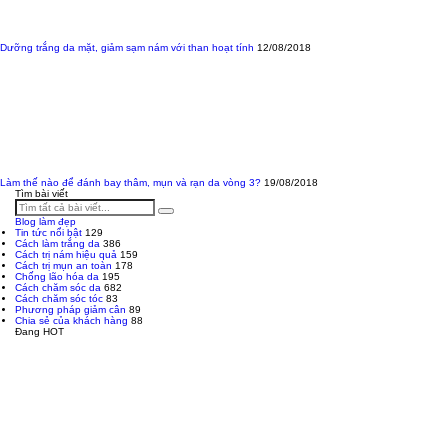
Dưỡng trắng da mặt, giảm sạm nám với than hoạt tính
12/08/2018
Làm thế nào để đánh bay thâm, mụn và rạn da vòng 3?
19/08/2018
Tìm bài viết
Blog làm đẹp
Tin tức nổi bật
129
Cách làm trắng da
386
Cách trị nám hiệu quả
159
Cách trị mụn an toàn
178
Chống lão hóa da
195
Cách chăm sóc da
682
Cách chăm sóc tóc
83
Phương pháp giảm cân
89
Chia sẻ của khách hàng
88
Đang HOT