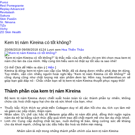
Puroz
Red Pomegrante
Replay Advanced
Revitalash
Sakura
Skin Pasión
St. Nirvana
TiZo
Vichy
ZO Skin Health
Kem trị nám Kireina có tốt không?
20/06/2019
09/08/2018
4124 Lượt xem
Hoa Thiên Thảo
"Kem trị nám Kireina có tốt không?" là thắc mắc của rất nhiều chị em khi chọn mua kem trị
nám cho làn da của mình. Hãy cùng tìm hiểu xem nó thật sự tốt xấu ra sao nhé!
Có thể Click để Hiện ra dàn ý
[
Hiện
]
Kireina là dòng kem trị nám cao cấp của Nhật, đã và đang được nhiều phái đẹp tin dùng.
Tuy nhiên, vẫn còn nhiều người hoài nghi liệu "Kem trị nám Kireina có tốt không?" về
công dụng cũng như chất lượng mà sản phẩm đem lại. Hôm nay, hoathienthao.vn sẽ
giúp bạn giải đáp nó - Chắc chắn bạn sẽ bị kem trị nám Kireina thuyết phục ngay thôi!
Thành phần của kem trị nám Kireina
Bộ kem trị nám Kireina được chiết xuất hoàn toàn từ các thành phần tự nhiên, không
chứa các hoá chất nguy hại cho da và sức khoẻ của bạn, như:
Thuốc bắc: Kích thích sự phát triển Collagen duy trì độ đàn hồi cho da, tích cực làm mờ
và giảm các nếp nhăn, thâm nám.
Nhân sâm: Ức chế các hắc tố Melanin giúp điều trị nám đột phá, đồng thời ngăn ngừa
nám da trở lại bằng cách thúc đẩy quá trình trao đổi chất mạnh mẽ cho làn da chắc khoẻ.
Linh chi: Cung cấp dưỡng chất tái tạo, nuôi dưỡng tế bào, tăng cường sức đề kháng
cho da khoẻ mạnh, chống lại các dấu hiệu lão hoá và thêm mịn màng.
Nhâm sâm là một trong những thành phần chính của kem trị nám Kireina