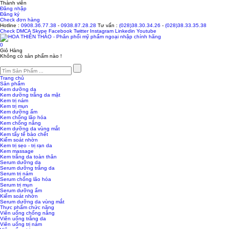
Thành viên
Đăng nhập
Đăng ký
Check đơn hàng
Hotline :
0908.36.77.38
-
0938.87.28.28
Tư vấn :
(028)38.30.34.26
-
(028)38.33.35.38
Check
DMCA
Skype
Facebook
Twitter
Instagram
Linkedin
Youtube
0
Giỏ Hàng
Không có sản phẩm nào !
Trang chủ
Sản phẩm
Kem dưỡng da
Kem dưỡng trắng da mặt
Kem trị nám
Kem trị mụn
Kem dưỡng ẩm
Kem chống lão hóa
Kem chống nắng
Kem dưỡng da vùng mắt
Kem tẩy tế bào chết
Kiểm soát nhờn
Kem trị sẹo - trị rạn da
Kem massage
Kem trắng da toàn thân
Serum dưỡng da
Serum dưỡng trắng da
Serum trị nám
Serum chống lão hóa
Serum trị mụn
Serum dưỡng ẩm
Kiểm soát nhờn
Serum dưỡng da vùng mắt
Thực phẩm chức năng
Viên uống chống nắng
Viên uống trắng da
Viên uống trị nám