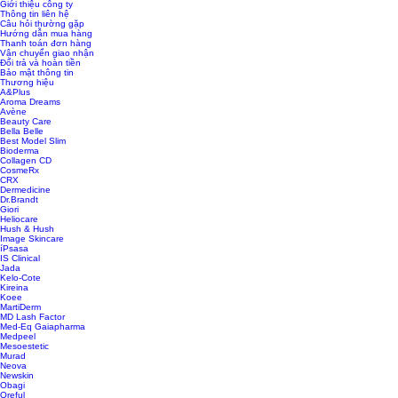
Giới thiệu công ty
Thông tin liên hệ
Câu hỏi thường gặp
Hướng dẫn mua hàng
Thanh toán đơn hàng
Vận chuyển giao nhận
Đổi trả và hoàn tiền
Bảo mật thông tin
Thương hiệu
A&Plus
Aroma Dreams
Avène
Beauty Care
Bella Belle
Best Model Slim
Bioderma
Collagen CD
CosmeRx
CRX
Dermedicine
Dr.Brandt
Giori
Heliocare
Hush & Hush
Image Skincare
íPsasa
IS Clinical
Jada
Kelo-Cote
Kireina
Koee
MartiDerm
MD Lash Factor
Med-Eq Gaiapharma
Medpeel
Mesoestetic
Murad
Neova
Newskin
Obagi
Oreful