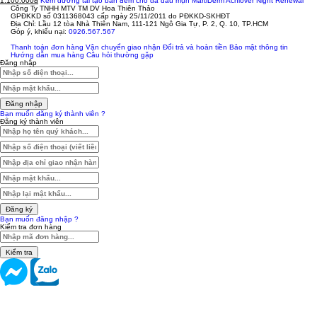
1.100.000đ
Kem dưỡng tái tạo ban đêm cho da dầu mụn MartiDerm Acniover Night Renewal
Công Ty TNHH MTV TM DV Hoa Thiên Thảo
GPĐKKD số 0311368043 cấp ngày 25/11/2011 do PĐKKD-SKHĐT
Địa Chỉ: Lầu 12 tòa Nhà Thiên Nam, 111-121 Ngô Gia Tự, P. 2, Q. 10, TP.HCM
Góp ý, khiếu nại:
0926.567.567
Thanh toán đơn hàng
Vận chuyển giao nhận
Đổi trả và hoàn tiền
Bảo mật thông tin
Hướng dẫn mua hàng
Câu hỏi thường gặp
Đăng nhập
Đăng nhập
Bạn muốn đăng ký thành viên ?
Đăng ký thành viên
Đăng ký
Bạn muốn đăng nhập ?
Kiểm tra đơn hàng
Kiểm tra