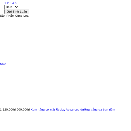
1
2
3
4
5
Sản Phẩm Cùng Loại
Sale
1.120.000đ
900.000đ
Kem nâng cơ mặt Replay Advanced dưỡng trắng da ban đêm