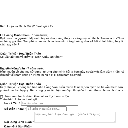
Bình Luận và Đánh Giá
(2 đánh giá / 2)
Lê Hoàng Minh Châu
-
7 năm trước
Đợt trước có người ở Mỹ xách tay về cho, dùng thấy da căng mịn rất thích. Tìm mua ở VN mà
sợ hàng giả lắm! Sản phẩm của mình có tem mác đàng hoàng chứ ạ? Mà chính hãng hay là
xách tay vậy ?
Quản Trị Viên
Hoa Thiên Thảo
Có đầy đủ tem và giấy tờ, Minh Châu an tâm ^^
Nguyễn Hồng Vân
-
7 năm trước
Mình muốn về cho mẹ sử dụng, nhưng cho mình hỏi là kem này ngoài việc làm giảm nhăn, có
làm mờ vết nám không? Vì mẹ mình hơi bị sạm nám ngay má
Quản Trị Viên
Hoa Thiên Thảo
Kem chủ yếu chống lão hóa nhé Hồng Vân. Nếu muốn trị nám bên mình sẽ tư vấn thêm sản
phẩm khác kết hợp ạ. Bên công ty sẽ liên hệ qua điện thoại để tư vấn thêm cho mình nha :)
(*) Hiệu quả nhanh chậm khác nhau tùy theo cơ địa
Thêm bình luận và đánh giá
Họ và Tên
*
Số Điện Thoại
*
Nội Dung Bình Luận
*
Đánh Giá Sản Phẩm