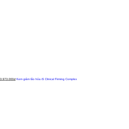
3.973.000đ
Kem giảm lão hóa iS Clinical Firming Complex