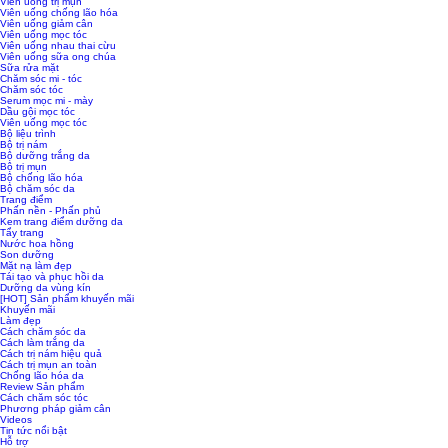
Viên uống trị mụn
Viên uống chống lão hóa
Viên uống giảm cân
Viên uống mọc tóc
Viên uống nhau thai cừu
Viên uống sữa ong chúa
Sữa rửa mặt
Chăm sóc mi - tóc
Chăm sóc tóc
Serum mọc mi - mày
Dầu gội mọc tóc
Viên uống mọc tóc
Bộ liệu trình
Bộ trị nám
Bộ dưỡng trắng da
Bộ trị mụn
Bộ chống lão hóa
Bộ chăm sóc da
Trang điểm
Phấn nền - Phấn phủ
Kem trang điểm dưỡng da
Tẩy trang
Nước hoa hồng
Son dưỡng
Mặt nạ làm đẹp
Tái tạo và phục hồi da
Dưỡng da vùng kín
[HOT] Sản phẩm khuyến mãi
Khuyến mãi
Làm đẹp
Cách chăm sóc da
Cách làm trắng da
Cách trị nám hiệu quả
Cách trị mụn an toàn
Chống lão hóa da
Review Sản phẩm
Cách chăm sóc tóc
Phương pháp giảm cân
Videos
Tin tức nổi bật
Hỗ trợ