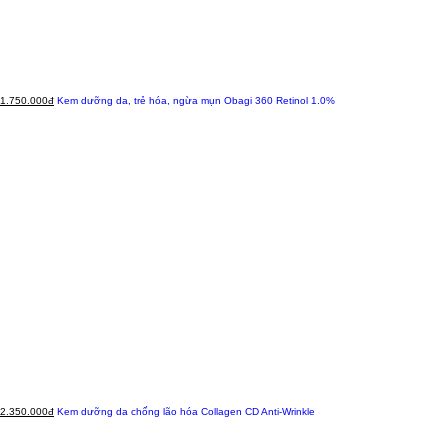
1.750.000đ
Kem dưỡng da, trẻ hóa, ngừa mụn Obagi 360 Retinol 1.0%
2.350.000đ
Kem dưỡng da chống lão hóa Collagen CD Anti-Wrinkle