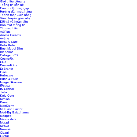
Giới thiệu công ty
Thông tin liên hệ
Câu hỏi thường gặp
Hướng dẫn mua hàng
Thanh toán đơn hàng
Vận chuyển giao nhận
Đổi trả và hoàn tiền
Bảo mật thông tin
Thương hiệu
A&Plus
Aroma Dreams
Avène
Beauty Care
Bella Belle
Best Model Slim
Bioderma
Collagen CD
CosmeRx
CRX
Dermedicine
Dr.Brandt
Giori
Heliocare
Hush & Hush
Image Skincare
íPsasa
IS Clinical
Jada
Kelo-Cote
Kireina
Koee
MartiDerm
MD Lash Factor
Med-Eq Gaiapharma
Medpeel
Mesoestetic
Murad
Neova
Newskin
Obagi
Oreful