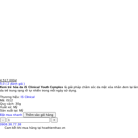
4.517.000đ
5,0
( 2 đánh giá )
Kem trẻ hóa da iS Clinical Youth Complex
là giải pháp chăm sóc da mặt xóa nhăn đem lại là
da trẻ trung rạng rỡ tự nhiên trong mỗi ngày sử dụng.
Thương hiệu:
IS Clinical
Mã:
IS12
Quy cách:
30g
Xuất xứ:
Mỹ
Sản xuất tại:
Mỹ
Đặt mua nhanh
Thêm vào giỏ hàng
0908.36.77.38
Cam kết khi mua hàng tại
hoathienthao.vn