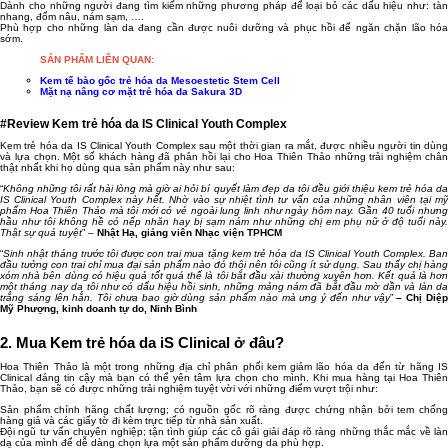
Dành cho những người đang tìm kiếm những phương pháp để loại bỏ các dấu hiệu như: tàn
nhang, đốm nâu, nám sạm, ….
Phù hợp cho những làn da đang cần được nuôi dưỡng và phục hồi để ngăn chặn lão hóa
sớm.
SẢN PHẨM LIÊN QUAN:
Kem tế bào gốc trẻ hóa da Mesoestetic Stem Cell
Mặt nạ nâng cơ mặt trẻ hóa da Sakura 3D
#Review Kem trẻ hóa da IS Clinical Youth Complex
Kem trẻ hóa da IS Clinical Youth Complex sau một thời gian ra mắt, được nhiều người tin dùng
và lựa chọn. Một số khách hàng đã phản hồi lại cho Hoa Thiên Thảo những trải nghiệm chân
thật nhất khi họ dùng qua sản phẩm này như sau:
“
Không những tôi rất hài lòng mà giờ ai hỏi bí quyết làm đẹp da tôi đều giới thiệu kem trẻ hóa da
IS Clinical Youth Complex này hết. Nhờ vào sự nhiệt tình tư vấn của những nhân viên tại mỹ
phẩm Hoa Thiên Thảo mà tôi mới có vẻ ngoài lung linh như ngày hôm nay. Gần 40 tuổi nhưng
hầu như tôi không hề có nếp nhăn hay bị sạm nám như những chị em phụ nữ ở độ tuổi này.
Thật sự quá tuyệt
” –
Nhật Hạ, giảng viên Nhạc viện TPHCM
“
Sinh nhật tháng trước tôi được con trai mua tặng kem trẻ hóa da IS Clinical Youth Complex. Ban
đầu tưởng con trai chỉ mua đại sản phẩm nào đó thôi nên tôi cũng ít sử dụng. Sau thấy chị hàng
xóm nhà bên dùng có hiệu quả tốt quá thế là tôi bắt đầu xài thường xuyên hơn. Kết quả là hơn
một tháng nay da tôi như có dấu hiệu hồi sinh, những mảng nám đã bắt đầu mờ dần và làn da
trắng sáng lên hẳn. Tôi chưa bao giờ dùng sản phẩm nào mà ưng ý đến như vậy
”
– Chị Diệ
Mỹ Phượng, kinh doanh tự do, Ninh Bình
2. Mua Kem trẻ hóa da iS Clinical ở đâu?
Hoa Thiên Thảo là một trong những địa chỉ phân phối kem giảm lão hóa da đến từ hãng IS
Clinical đáng tin cậy mà bạn có thể yên tâm lựa chọn cho mình. Khi mua hàng tại Hoa Thiên
Thảo, bạn sẽ có được những trải nghiệm tuyệt vời với những điểm vượt trội như:
Sản phẩm chính hãng chất lượng; có nguồn gốc rõ ràng được chứng nhận bởi tem chống
hàng giả và các giấy tờ đi kèm trực tiếp từ nhà sản xuất.
Đội ngũ tư vấn chuyên nghiệp; tận tình giúp các cô gái giải đáp rõ ràng những thắc mắc về làn
da của mình để dễ dàng chọn lựa một sản phẩm dưỡng da phù hợp.