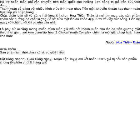
Hỗ trợ hoàn toàn phí vận chuyển trên toàn quốc cho những đơn hàng trị giá trên 500.000
đồng.
Thanh toán dễ dàng với nhiều hình thức linh hoạt như: Tiền mặt; chuyển khoản hay thanh toán
trực tiếp khi nhận hàng.
Chắc chắn bạn sẽ vô cùng hài lòng khi chọn Hoa Thiên Thảo là nơi tìm mua các sản phẩm
chăm sóc dưỡng da chất lượng để sở hữu một làn da khỏe đẹp, tươi trẻ đầy sức sống. Liên hệ
ngay với chúng tôi khi có nhu cầu nhé.
Là phụ nữ ai cũng mong muốn mình luôn giữ mãi nét thanh xuân cho làn da trên gương mặt
theo thời gian, với kem giảm lão hóa iS Clinical Youth Complex chính là một giải pháp hoàn hảo
cho bạn!
Nguồn
Hoa Thiên Thảo
Xem Thêm
Sản phẩm tạm thời chưa có video giới thiệu!
Đặt Hàng Nhanh - Giao Hàng Ngay - Nhận Tận Tay
(Cam kết hoàn 200% giá trị nếu sản phẩm
chúng tôi phân phối là hàng giả)