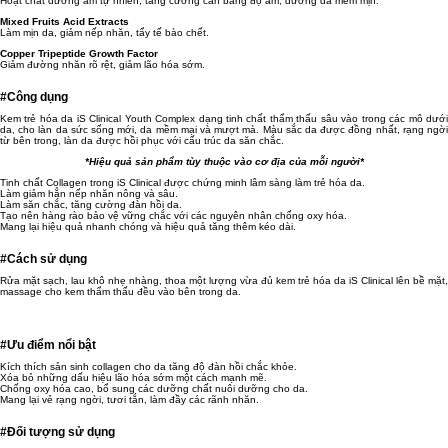
Hoạt chất dưỡng ẩm tự nhiên, tăng cường cân bằng độ ẩm, dưỡng da mềm mịn.
Mixed Fruits Acid Extracts
Làm mịn da, giảm nếp nhăn, tẩy tế bào chết.
Copper Tripeptide Growth Factor
Giảm đường nhăn rõ rệt, giảm lão hóa sớm.
#Công dụng
Kem trẻ hóa da iS Clinical Youth Complex dạng tinh chất thẩm thấu sâu vào trong các mô dưới
da, cho làn da sức sống mới, da mềm mại và mượt mà. Màu sắc da được đồng nhất, rạng ngời
từ bên trong, làn da được hồi phục với cấu trúc da săn chắc.
*Hiệu quả sản phẩm tùy thuộc vào cơ địa của mỗi người*
Tinh chất Collagen trong iS Clinical được chứng minh lâm sàng làm trẻ hóa da.
Làm giảm hẳn nếp nhăn nông và sâu.
Làm săn chắc, tăng cường đàn hồi da.
Tạo nên hàng rào bảo vệ vững chắc với các nguyên nhân chống oxy hóa.
Mang lại hiệu quả nhanh chóng và hiệu quả tăng thêm kéo dài.
#Cách sử dụng
Rửa mặt sạch, lau khô nhẹ nhàng, thoa một lượng vừa đủ kem trẻ hóa da iS Clinical lên bề mặt,
massage cho kem thẩm thấu đều vào bên trong da.
#Ưu điểm nổi bật
Kích thích sản sinh collagen cho da tăng độ đàn hồi chắc khỏe.
Xóa bỏ những dấu hiệu lão hóa sớm một cách mạnh mẽ.
Chống oxy hóa cao, bổ sung các dưỡng chất nuôi dưỡng cho da.
Mang lại vẻ rạng ngời, tươi tắn, làm đầy các rãnh nhăn.
#Đối tượng sử dụng