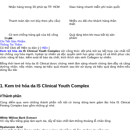
Nhận hàng trong 30 phút tại TP. HCM
Giao hàng nhanh miễn phí toàn quốc
Thanh toán tận nơi (tùy theo yêu cầu)
Nhiều ưu đãi cho khách hàng thân
thiết
Có tem chống hàng giả của bộ công
Quà tặng kèm khi mua bất kỳ sản
an
phẩm
Share:
Chi Tiết Sản Phẩm
Thông Tin Thêm
Có thể Click để Hiện ra dàn ý
[
Hiện
]
Kem trẻ hóa da
IS Clinical Youth Complex
với công thức đột phá bởi sự kết hợp các chất h
trợ chống oxy hóa mạnh, hydrat tự nhiên và độc quyền sinh học giúp củng cố và khôi phục các
chức năng tế bào, kiểm soát tế bào da chết, kích thích sản sinh Collagen tự nhiên.
Đồng thời kem trẻ hóa da iS Clinical được chứng minh lâm sàng nhanh chóng làm đầy và căng
đường nhăn, nếp nhăn, mang lại hiệu quả nhanh sau khi sử dụng và hiệu quả tăng thêm nếu
dùng lâu dài.
1. Kem trẻ hóa da IS Clinical Youth Complex
#Thành phần
Cùng điểm qua xem những thành phần nổi trội có trong dòng kem giảm lão hóa IS Clinical
Firming Complex bao gồm những gì nhé:
White Willow Bark Extract
Vỏ cây liễu trắng giúp làm sạch da, tẩy tế bào chết làm thông thoáng lỗ chân lông.
Hyaluronic Acid