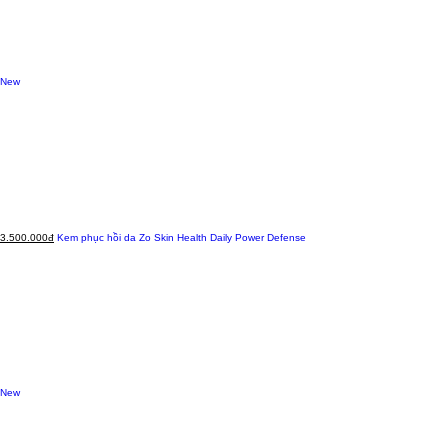
New
3.500.000đ
Kem phục hồi da Zo Skin Health Daily Power Defense
New