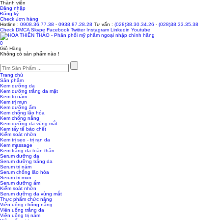
Thành viên
Đăng nhập
Đăng ký
Check đơn hàng
Hotline :
0908.36.77.38
-
0938.87.28.28
Tư vấn :
(028)38.30.34.26
-
(028)38.33.35.38
Check
DMCA
Skype
Facebook
Twitter
Instagram
Linkedin
Youtube
0
Giỏ Hàng
Không có sản phẩm nào !
Trang chủ
Sản phẩm
Kem dưỡng da
Kem dưỡng trắng da mặt
Kem trị nám
Kem trị mụn
Kem dưỡng ẩm
Kem chống lão hóa
Kem chống nắng
Kem dưỡng da vùng mắt
Kem tẩy tế bào chết
Kiểm soát nhờn
Kem trị sẹo - trị rạn da
Kem massage
Kem trắng da toàn thân
Serum dưỡng da
Serum dưỡng trắng da
Serum trị nám
Serum chống lão hóa
Serum trị mụn
Serum dưỡng ẩm
Kiểm soát nhờn
Serum dưỡng da vùng mắt
Thực phẩm chức năng
Viên uống chống nắng
Viên uống trắng da
Viên uống trị nám