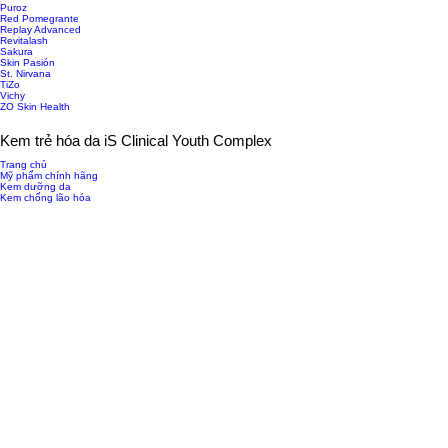
Puroz
Red Pomegrante
Replay Advanced
Revitalash
Sakura
Skin Pasión
St. Nirvana
TiZo
Vichy
ZO Skin Health
Kem trẻ hóa da iS Clinical Youth Complex
Trang chủ
Mỹ phẩm chính hãng
Kem dưỡng da
Kem chống lão hóa