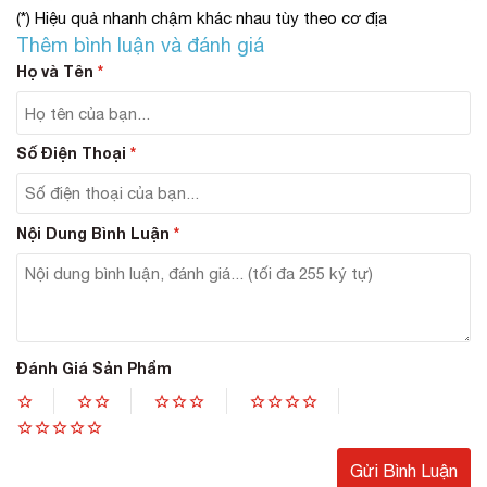
khác, tránh tình trạng da bị bí gây tắc nghẽn lỗ chân
(*) Hiệu quả nhanh chậm khác nhau tùy theo cơ địa
lông.
Thêm bình luận và đánh giá
Buổi tối, thoa một lớp kem dưỡng ẩm trước khi đi
Họ và Tên
*
ngủ là việc làm vô cùng cần thiết để làn da luôn
được duy trì độ ẩm lý tưởng trong suốt giấc ngủ
dài.
Số Điện Thoại
*
#Ưu điểm nổi bật
Hoàn thiện vai trò duy trì độ ẩm lý tưởng
Duy trì độ căng mịn cho bề mặt da
Nội Dung Bình Luận
*
Giữ diện mạo luôn trẻ trung xinh đẹp sau cả ngày
dài làm việc căng thẳng, mệt mỏi.
Tác động kép lên bề mặt da vừa nuôi dưỡng từ sâu
bên trong vừa ngăn chặn được nhiều tác hại trên
da.
Đánh Giá Sản Phẩm