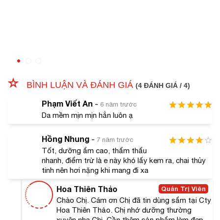
kích ứng hay tác động xấu do ảnh hưởng môi trường.
BÌNH LUẬN VÀ ĐÁNH GIÁ
(4 ĐÁNH GIÁ / 4)
Phạm Viết An
-
6 năm trước
Da mềm mịn mịn hẳn luôn ạ
Hồng Nhung
-
7 năm trước
Tốt, dưỡng ẩm cao, thấm thấu
nhanh, điểm trừ là e này khó lấy kem ra, chai thủy
tinh nên hơi nặng khi mang đi xa
Hoa Thiên Thảo
Quản Trị Viên
Chào Chị. Cám ơn Chị đã tin dùng sẩm tại Cty
Hoa Thiên Thảo. Chị nhớ dưỡng thường
Đây cũng là điểm cộng lớn giúp kem dưỡng ẩm A&Plus
xuyên nha Chị. Cần thêm sản phẩm làm đẹp