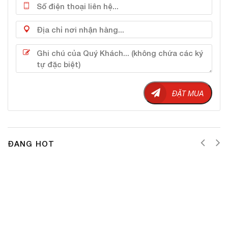
Thế nên lựa chọn kem dưỡng ẩm và trắng da từ
A&Plus, bạn có thể hoàn toàn an tâm về độ an toàn,
ĐẶT MUA
lành tính, phù hợp với mọi làn da. Kem dưỡng ẩm tốt
cho da khô mang đến hiệu quả đặc biệt, luôn làm hài
lòng bạn gái ngay từ những ngày đầu sử dụng.
#Công dụng
ĐANG HOT
Kem dưỡng ẩm A&Plus chăm sóc da từ ngoài vào
trong cho bạn làn da tươi trẻ và trắng hồng tự nhiên
mà không lo bị dị ứng. Là một trong những dòng kem
dưỡng ẩm tốt nhất với các tính năng vượt trội nhanh
chóng giúp bạn có được làn da mịn màng như ý. Đem
lại độ sáng bóng hoàn hảo mà không gây bất kỳ sự