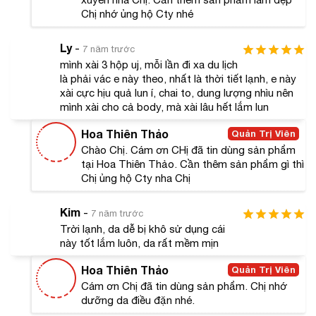
trở nên nổi bật và nhận được sự tin tưởng ưa dùng từ
Chị nhớ ủng hộ Cty nhé
phái đẹp.
Ly
-
Giữ ẩm cho da, cung cấp dưỡng chất nuôi dưỡng
7 năm trước
làn da khỏe mạnh cả bên trong
mình xài 3 hộp uj, mỗi lần đi xa du lịch
là phải vác e này theo, nhất là thời tiết lạnh, e này
Cung cấp độ ẩm vừa đủ để cải thiện tình trạng khô
xài cực hịu quả lun í, chai to, dung lượng nhìu nên
da, da nứt nẻ
mình xài cho cả body, mà xài lâu hết lắm lun
Lấy đi những mảng tối dưới da, dưỡng da trắng
hồng tự nhiên
Hoa Thiên Thảo
Quản Trị Viên
Cho bạn làn da tươi trẻ, hỗ trợ chống lão hóa da
Chào Chị. Cám ơn CHị đã tin dùng sản phẩm
hiệu quả, ngăn ngừa hình thành các nếp nhăn.
tại Hoa Thiên Thảo. Cần thêm sản phẩm gì thì
Chị ủng hộ Cty nha Chị
#Cách sử dụng
Kem dưỡng ẩm A&Plus Whitening Moisturizer A004 nên
Kim
-
7 năm trước
được sử dụng hàng ngày, 2 lần một ngày vào sáng và
Trời lạnh, da dễ bị khô sử dụng cái
tối.
này tốt lắm luôn, da rất mềm mịn
Vào buổi sáng, bạn làm sạch da với sữa rửa mặt
Hoa Thiên Thảo
Quản Trị Viên
sau đó thoa kem dưỡng ẩm trước khi trang điểm
Cám ơn Chị đã tin dùng sản phẩm. Chị nhớ
(nếu có). Nếu sử dụng trong quá trình đi làm, bạn
dưỡng da điều đặn nhé.
nên rửa mặt lại vào buổi trưa rồi thoa một lớp kem