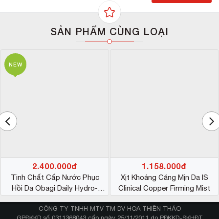
SẢN PHẨM CÙNG LOẠI
NEW
*Hiệu quả sản phẩm có thể khác nhau tùy vào cơ địa
của mỗi người*
2.400.000đ
1.158.000đ
#Đối tượng sử dụng
Tinh Chất Cấp Nước Phục
Xịt Khoáng Căng Mịn Da IS
Dành cho mọi loại da.
Hồi Da Obagi Daily Hydro-
Clinical Copper Firming Mist
Phù hợp cho những ai thiếu độ ẩm, da thô ráp, sần
Drops
sùi và xuất hiện các dấu hiệu lão hóa sớm, …
CÔNG TY TNHH MTV TM DV HOA THIÊN THẢO
GPĐKKD số 0311368043 cấp ngày 25/11/2011 do PĐKKD-SKHĐT