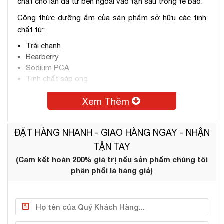
chất cho làn da từ bên ngoài vào tận sâu trong tế bào.
Công thức dưỡng ẩm của sản phẩm sở hữu các tinh
chất từ:
Trái chanh
Bearberry
Sodium PCA
Tinh chất sáp ong
Collagen tăng cường phục hồi cho da.
Xem Thêm
ĐẶT HÀNG NHANH - GIAO HÀNG NGAY - NHẬN
TẬN TAY
(Cam kết hoàn 200% giá trị nếu sản phẩm chúng tôi
phân phối là hàng giả)