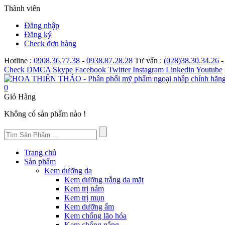
Thành viên
Đăng nhập
Đăng ký
Check đơn hàng
Hotline :
0908.36.77.38
-
0938.87.28.28
Tư vấn :
(028)38.30.34.26
Check
DMCA
Skype
Facebook
Twitter
Instagram
Linkedin
Youtube
0
Giỏ Hàng
Không có sản phẩm nào !
Trang chủ
Sản phẩm
Kem dưỡng da
Kem dưỡng trắng da mặt
Kem trị nám
Kem trị mụn
Kem dưỡng ẩm
Kem chống lão hóa
Kem chống nắng