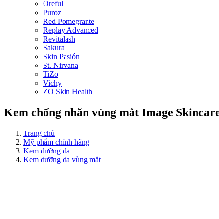
Oreful
Puroz
Red Pomegrante
Replay Advanced
Revitalash
Sakura
Skin Pasión
St. Nirvana
TiZo
Vichy
ZO Skin Health
Kem chống nhăn vùng mắt Image Skincare
Trang chủ
Mỹ phẩm chính hãng
Kem dưỡng da
Kem dưỡng da vùng mắt