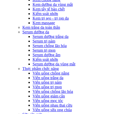
Kem dưỡng da vùng mắt
Kem tẩy tế bào chết
Kiểm soát nhờn
Kem trị sẹo - trị rạn da
Kem massage
Kem trắng da toàn thân
Serum dưỡng da
Serum dưỡng trắng da
Serum trị nám
Serum chống lão hóa
Serum trị mụn
Serum dưỡng ẩm
Kiểm soát nhờn
Serum dưỡng da vùng mắt
Thực phẩm chức năng
Viên uống chống nắng
Viên uống trắng da
Viên uống trị nám
Viên uống trị mụn
Viên uống chống lão hóa
Viên uống giảm cân
Viên uống mọc tóc
Viên uống nhau thai cừu
Viên uống sữa ong chúa