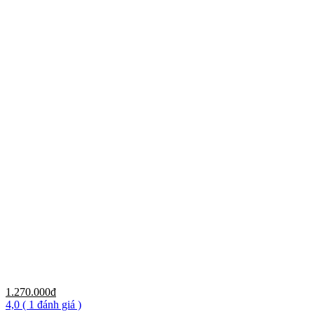
1.270.000đ
4,0
( 1 đánh giá )