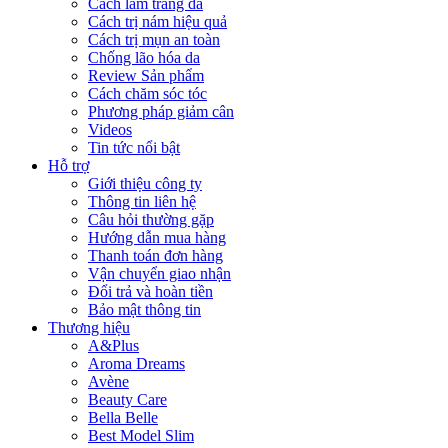
Cách làm trắng da
Cách trị nám hiệu quả
Cách trị mụn an toàn
Chống lão hóa da
Review Sản phẩm
Cách chăm sóc tóc
Phương pháp giảm cân
Videos
Tin tức nổi bật
Hỗ trợ
Giới thiệu công ty
Thông tin liên hệ
Câu hỏi thường gặp
Hướng dẫn mua hàng
Thanh toán đơn hàng
Vận chuyển giao nhận
Đổi trả và hoàn tiền
Bảo mật thông tin
Thương hiệu
A&Plus
Aroma Dreams
Avène
Beauty Care
Bella Belle
Best Model Slim