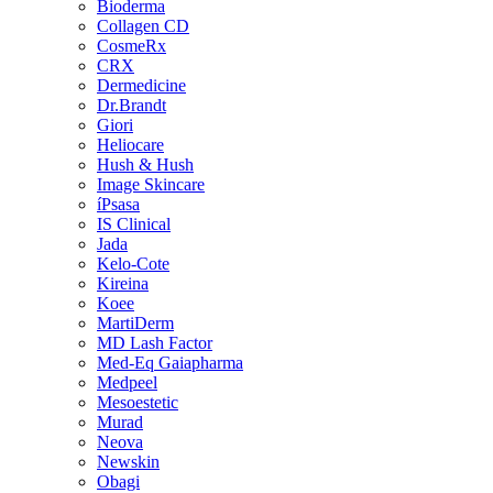
Bioderma
Collagen CD
CosmeRx
CRX
Dermedicine
Dr.Brandt
Giori
Heliocare
Hush & Hush
Image Skincare
íPsasa
IS Clinical
Jada
Kelo-Cote
Kireina
Koee
MartiDerm
MD Lash Factor
Med-Eq Gaiapharma
Medpeel
Mesoestetic
Murad
Neova
Newskin
Obagi