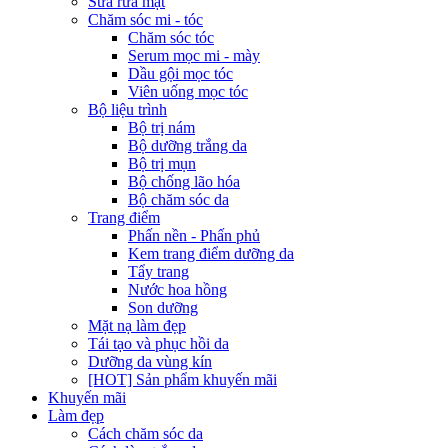
Sữa rửa mặt
Chăm sóc mi - tóc
Chăm sóc tóc
Serum mọc mi - mày
Dầu gội mọc tóc
Viên uống mọc tóc
Bộ liệu trình
Bộ trị nám
Bộ dưỡng trắng da
Bộ trị mụn
Bộ chống lão hóa
Bộ chăm sóc da
Trang điểm
Phấn nền - Phấn phủ
Kem trang điểm dưỡng da
Tẩy trang
Nước hoa hồng
Son dưỡng
Mặt nạ làm đẹp
Tái tạo và phục hồi da
Dưỡng da vùng kín
[HOT] Sản phẩm khuyến mãi
Khuyến mãi
Làm đẹp
Cách chăm sóc da