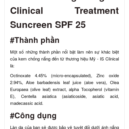
Clinical Treatment
Suncreen SPF 25
#Thành phần
Một số những thành phần nổi bật làm nên sự khác biệt
của kem chống nắng đến từ thương hiệu Mỹ - IS Clinical
là:
Octinoxate 4.45% (micro-encapsulated), Zinc oxide
2.94%, Aloe barbadensis leaf juice (aloe vera), Olea
Europaea (olive leaf) extract, alpha Tocopherol (vitamin
E), Centella asiatica (asiaticoside, asiatic acid,
madecassic acid.
#Công dụng
Làn da của bạn sẽ được bảo vệ tuyệt đối dưới ánh nắng