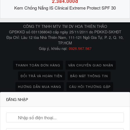
2.384.000đ
Kem Chống Nắng IS Clinical Extreme Protect SPF 30
CÔNG TY TNHH MTV TM DV HOA THIÊN THẢO
GPĐKKD số 0311368043 cấp ngày 25/11/2011 do PĐKKD-SKHĐT
Địa Chỉ: Lầu 12 tòa Nhà Thiên Nam, 111-121 Ngô Gia Tự, P. 2, Q. 10,
TP.HCM
Góp ý, khiếu nại:
0926.567.567
THANH TOÁN ĐƠN HÀNG
VẬN CHUYỂN GIAO NHẬN
ĐỔI TRẢ VÀ HOÀN TIỀN
BẢO MẬT THÔNG TIN
HƯỚNG DẪN MUA HÀNG
CÂU HỎI THƯỜNG GẶP
ĐĂNG NHẬP