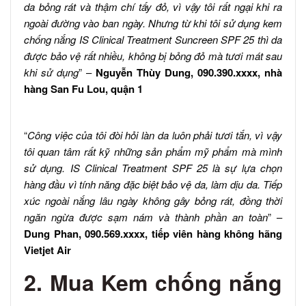
da bỏng rát và thậm chí tấy đỏ, vì vậy tôi rất ngại khi ra
ngoài đường vào ban ngày. Nhưng từ khi tôi sử dụng kem
chống nắng IS Clinical Treatment Suncreen SPF 25 thì da
được bảo vệ rất nhiều, không bị bỏng đỏ mà tươi mát sau
khi sử dụng
” –
Nguyễn Thùy Dung, 090.390.xxxx, nhà
hàng San Fu Lou, quận 1
“
Công việc của tôi đòi hỏi làn da luôn phải tươi tắn, vì vậy
tôi quan tâm rất kỹ những sản phẩm mỹ phẩm mà mình
sử dụng. IS Clinical Treatment SPF 25 là sự lựa chọn
hàng đầu vì tính năng đặc biệt bảo vệ da, làm dịu da. Tiếp
xúc ngoài nắng lâu ngày không gây bỏng rát, đồng thời
ngăn ngừa được sạm nám và thành phần an toàn
” –
Dung Phan, 090.569.xxxx, tiếp viên hàng không hãng
Vietjet Air
2. Mua Kem chống nắng