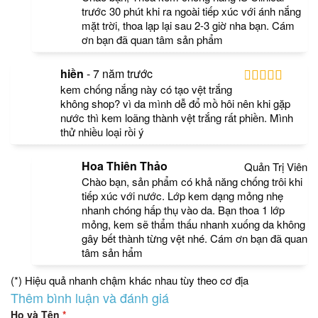
trước 30 phút khi ra ngoài tiếp xúc với ánh nắng
mặt trời, thoa lạp lại sau 2-3 giờ nha bạn. Cám
ơn bạn đã quan tâm sản phẩm
hiền
-
7 năm trước
kem chống nắng này có tạo vệt trắng
không shop? vì da mình dễ đổ mồ hôi nên khi gặp
nước thì kem loãng thành vệt trắng rất phiền. Mình
thử nhiều loại rồi ý
Hoa Thiên Thảo
Quản Trị Viên
Chào bạn, sản phẩm có khả năng chống trôi khi
tiếp xúc với nước. Lớp kem dạng mỏng nhẹ
nhanh chóng hấp thụ vào da. Bạn thoa 1 lớp
mỏng, kem sẽ thẩm thấu nhanh xuống da không
gây bết thành từng vệt nhé. Cám ơn bạn đã quan
tâm sản hẩm
(*) Hiệu quả nhanh chậm khác nhau tùy theo cơ địa
Thêm bình luận và đánh giá
Họ và Tên
*