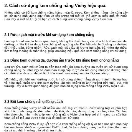
2. Cách sử dụng kem chống nắng Vichy hiệu quả.
Không phải cứ bôi kem chống nắng hàng ngày là được. Kem chống nắng nào cũng vậy
khi sử dụng phải đúng quy trình và liều lượng thì mới có thể đem lại hiệu quả tốt nhất.
Sau đây là một số lưu ý để bạn có cách dùng kem chống nắng Vichy hiệu quả.
2.1 Rửa sạch mặt trước khi sử dụng kem chống nắng
Làm sạch mặt luôn là bước quan trọng không thể thiếu trong các chu trình chăm sóc da,
dưỡng da. Và khi sử dụng kem chống nắng cũng vậy. Đặc biệt vào buổi sáng da thường
tiết nhiều dầu, bóng nhờn. Rửa sạch mặt giúp lấy đi lượng bụi bẩn, bã nhờn dư thừa,
làm thông thoáng lỗ chân lông, giúp làm tăng hiệu quả của kem chống nắng khi sử dụng.
2.2 Dùng kem dưỡng da, dưỡng ẩm trước khi dùng kem chống nắng
Sau khi rửa sạch mặt chúng ta nên thoa một lớp kem dưỡng da trước khi sử dụng kem
chống nắng. Vì như vậy sẽ đảm bảo cung cấp được độ ẩm cũng như các dưỡng chất
cần thiết cho da, cho da trở lên khỏe mạnh, mịn màng và tràn đầy sức sống.
Mặt khác, việc bôi kem dưỡng trước khi sử dụng chống nắng sẽ tạo thành một lớp bảo
vệ hiệu quả khiến cho lớp kem dưỡng lâu trôi, không bị ảnh hưởng bởi khói, bụi, môi
trường. Đây là bước quan trọng để giúp bạn sử dụng kem chống nắng Vichy hiệu quả.
2.3 Bôi kem chống nắng đúng cách
Kem chống nắng Vichy có rất nhiều loại, mỗi loại có một ưu điểm riêng biệt và phù hợp
với nhiều tình trạng da khác nhau: da khô, da dầu, da mụn hay da nhạy cảm. Các bạn
nên chọn cho mình một tuýp kem chống nắng Vichy phù hợp với tình trạng da của bản
thân để có thể đạt được hiệu quả tốt nhất khi sử dụng.
Kem chống nắng Vichy là sự kết hợp của kem chống nắng vật lý và hóa học nên bạn hãy
bôi kem trước khi đi ra ngoài tầm 15-20 phút, để kem chống nắng có thể thẩm thấu vào
da và tạo thành màng bảo vệ tối ưu nhất.