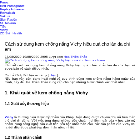
Puroz
Red Pomegrante
Replay Advanced
Revitalash
Sakura
Skin Pasión
St. Nirvana
TiZo
Vichy
ZO Skin Health
Cách sử dụng kem chống nắng Vichy hiệu quả cho làn da chị
em
23/08/2020
19/08/2020
2995 Lượt xem
Hoa Thiên Thảo
Khi biết cách sử dụng kem chống nắng Vichy hiệu quả, chắc chắn làn da của bạn sẽ
được bảo vệ cách tối ưu nhất.
Có thể Click để Hiện ra dàn ý
[
Hiện
]
Nếu bạn vẫn còn đang hoài nghi về quy trình dùng kem chống nắng hằng ngày của
mình, hãy để Hoa Thiên Thảo cung cấp cho bạn những bước chính xác nhất nhé!
1. Khái quát về kem chống nắng Vichy
1.1 Xuất xứ, thương hiệu
Vichy
là thương hiệu dược mỹ phẩm của Pháp, hiện đang được chị em phụ nữ trên toàn
thế giới tin dùng. Với việc ứng dụng những tiêu chuẩn nghiêm ngặt của y học vào mỹ
phẩm, cùng công nghệ sản xuất tiên tiến bậc nhất toàn cầu, các sản phẩm của Vichy khi
ra đời đều được phái đẹp đón nhận nồng nhiệt.
1.2 Thành phần chính