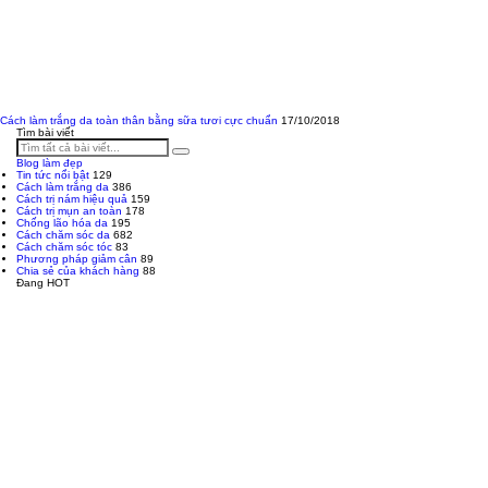
Cách làm trắng da toàn thân bằng sữa tươi cực chuẩn
17/10/2018
Tìm bài viết
Blog làm đẹp
Tin tức nổi bật
129
Cách làm trắng da
386
Cách trị nám hiệu quả
159
Cách trị mụn an toàn
178
Chống lão hóa da
195
Cách chăm sóc da
682
Cách chăm sóc tóc
83
Phương pháp giảm cân
89
Chia sẻ của khách hàng
88
Đang HOT