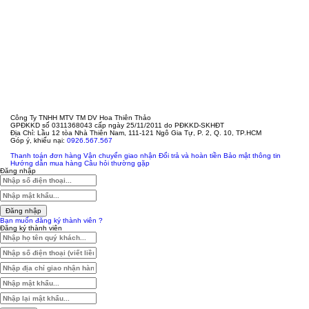
Công Ty TNHH MTV TM DV Hoa Thiên Thảo
GPĐKKD số 0311368043 cấp ngày 25/11/2011 do PĐKKD-SKHĐT
Địa Chỉ: Lầu 12 tòa Nhà Thiên Nam, 111-121 Ngô Gia Tự, P. 2, Q. 10, TP.HCM
Góp ý, khiếu nại:
0926.567.567
Thanh toán đơn hàng
Vận chuyển giao nhận
Đổi trả và hoàn tiền
Bảo mật thông tin
Hướng dẫn mua hàng
Câu hỏi thường gặp
Đăng nhập
Đăng nhập
Bạn muốn đăng ký thành viên ?
Đăng ký thành viên