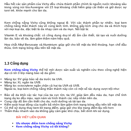
Hầu hết các sản phẩm của Vichy đều chứa thành phần chính là nguồn nước khoáng sâu
trong vùng núi lửa Auvergne với 15 loại khoáng chất hiếm giúp cải thiện và giữ được sự
tươi trẻ, khỏe mạnh cho làn da.
Kem chống nắng Vichy cũng không ngoại lệ. Với các thành phần tự nhiên, loại kem
chống nắng thần thánh này vô cùng lành tính, không gây kích ứng cho da và thích hợp
với mọi loại da, đặc biệt là da nhạy cảm và da mụn. Nổi bật là:
Vitamin E và khoáng chất: có công dụng duy trì độ ẩm cần thiết, tái tạo và nuôi dưỡng
làn da, bảo vệ da, làm giảm thâm nám hiệu quả.
Hợp chất Alkyl Benzoate và Aluminium: giúp giữ cho bề mặt da khô thoáng, hạn chế dầu
thừa, tình trạng bóng dầu trên bề mặt da.
1.3 Công dụng
Kem chống nắng Vichy
thế hệ mới được sản xuất và nghiên cứu theo công nghệ hiện
đại có tới 3 lớp màng bảo vệ da gồm:
Màng lọc SV giúp bảo vệ da trước tia UVA.
Màng lọc XL ngăn tia UVB.
Màng lọc octocrylene ngăn chặn cả hai tia UVA và UVB.
Ngoài ra, loại kem chống nắng thần thánh này còn có một số tác dụng vượt trội như:
Bảo vệ da khỏi các tác hại của tia cực tím, tia UV, giúp làm đều màu da, hạn chế tình
trạng da ko đều màu, sạm nám và hình thành các nếp nhăn trên da.
Cung cấp độ ẩm cần thiết cho da, nuôi dưỡng và tái tạo da
Kiểm soát hoạt động của tuyến bã nhờn làm giảm tình trạng bóng dầu trên bề mặt da
Có thể sử dụng thay kem lót trang điểm, giúp giữ cho lớp trang điểm lâu trôi hơn
Thẩm thấu nhanh vào da không gây cảm giác khó chịu, bết dính khi sử dụng.
BÀI VIẾT LIÊN QUAN
Ưu nhược điểm kem chống nắng Vichy
Kem chống nắng Vichy có tốt không
?