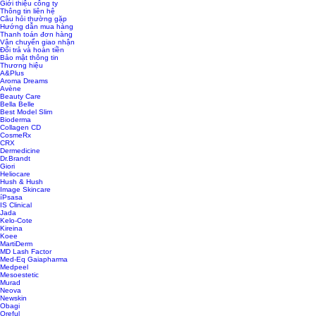
Giới thiệu công ty
Thông tin liên hệ
Câu hỏi thường gặp
Hướng dẫn mua hàng
Thanh toán đơn hàng
Vận chuyển giao nhận
Đổi trả và hoàn tiền
Bảo mật thông tin
Thương hiệu
A&Plus
Aroma Dreams
Avène
Beauty Care
Bella Belle
Best Model Slim
Bioderma
Collagen CD
CosmeRx
CRX
Dermedicine
Dr.Brandt
Giori
Heliocare
Hush & Hush
Image Skincare
íPsasa
IS Clinical
Jada
Kelo-Cote
Kireina
Koee
MartiDerm
MD Lash Factor
Med-Eq Gaiapharma
Medpeel
Mesoestetic
Murad
Neova
Newskin
Obagi
Oreful