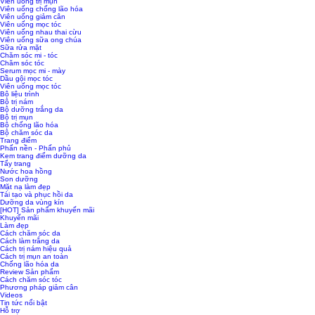
Viên uống trị mụn
Viên uống chống lão hóa
Viên uống giảm cân
Viên uống mọc tóc
Viên uống nhau thai cừu
Viên uống sữa ong chúa
Sữa rửa mặt
Chăm sóc mi - tóc
Chăm sóc tóc
Serum mọc mi - mày
Dầu gội mọc tóc
Viên uống mọc tóc
Bộ liệu trình
Bộ trị nám
Bộ dưỡng trắng da
Bộ trị mụn
Bộ chống lão hóa
Bộ chăm sóc da
Trang điểm
Phấn nền - Phấn phủ
Kem trang điểm dưỡng da
Tẩy trang
Nước hoa hồng
Son dưỡng
Mặt nạ làm đẹp
Tái tạo và phục hồi da
Dưỡng da vùng kín
[HOT] Sản phẩm khuyến mãi
Khuyến mãi
Làm đẹp
Cách chăm sóc da
Cách làm trắng da
Cách trị nám hiệu quả
Cách trị mụn an toàn
Chống lão hóa da
Review Sản phẩm
Cách chăm sóc tóc
Phương pháp giảm cân
Videos
Tin tức nổi bật
Hỗ trợ