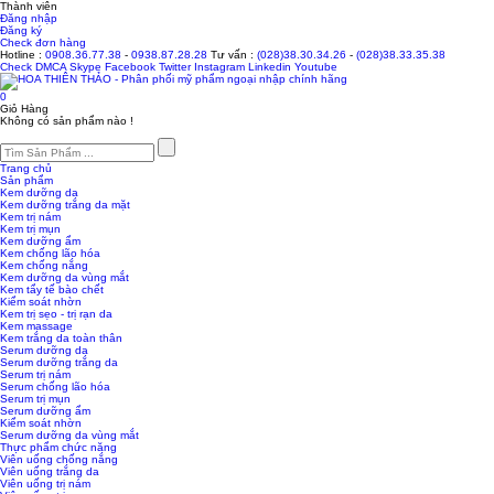
Thành viên
Đăng nhập
Đăng ký
Check đơn hàng
Hotline :
0908.36.77.38
-
0938.87.28.28
Tư vấn :
(028)38.30.34.26
-
(028)38.33.35.38
Check
DMCA
Skype
Facebook
Twitter
Instagram
Linkedin
Youtube
0
Giỏ Hàng
Không có sản phẩm nào !
Trang chủ
Sản phẩm
Kem dưỡng da
Kem dưỡng trắng da mặt
Kem trị nám
Kem trị mụn
Kem dưỡng ẩm
Kem chống lão hóa
Kem chống nắng
Kem dưỡng da vùng mắt
Kem tẩy tế bào chết
Kiểm soát nhờn
Kem trị sẹo - trị rạn da
Kem massage
Kem trắng da toàn thân
Serum dưỡng da
Serum dưỡng trắng da
Serum trị nám
Serum chống lão hóa
Serum trị mụn
Serum dưỡng ẩm
Kiểm soát nhờn
Serum dưỡng da vùng mắt
Thực phẩm chức năng
Viên uống chống nắng
Viên uống trắng da
Viên uống trị nám