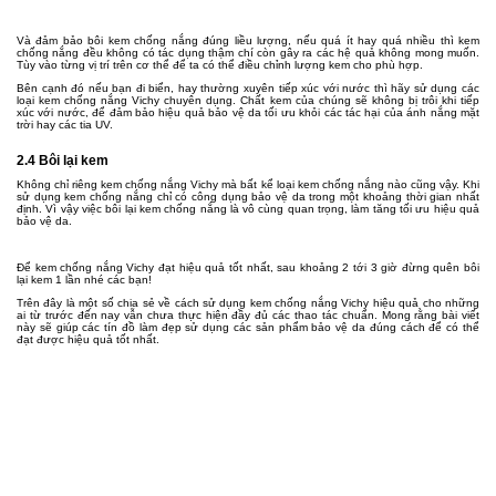
Và đảm bảo bôi kem chống nắng đúng liều lượng, nếu quá ít hay quá nhiều thì kem
chống nắng đều không có tác dụng thậm chí còn gây ra các hệ quả không mong muốn.
Tùy vào từng vị trí trên cơ thể để ta có thể điều chỉnh lượng kem cho phù hợp.
Bên cạnh đó nếu bạn đi biển, hay thường xuyên tiếp xúc với nước thì hãy sử dụng các
loại kem chống nắng Vichy chuyên dụng. Chất kem của chúng sẽ không bị trôi khi tiếp
xúc với nước, để đảm bảo hiệu quả bảo vệ da tối ưu khỏi các tác hại của ánh nắng mặt
trời hay các tia UV.
2.4 Bôi lại kem
Không chỉ riêng kem chống nắng Vichy mà bất kể loại kem chống nắng nào cũng vậy. Khi
sử dụng kem chống nắng chỉ có công dụng bảo vệ da trong một khoảng thời gian nhất
định. Vì vậy việc bôi lại kem chống nắng là vô cùng quan trọng, làm tăng tối ưu hiệu quả
bảo vệ da.
Để kem chống nắng Vichy đạt hiệu quả tốt nhất, sau khoảng 2 tới 3 giờ đừng quên bôi
lại kem 1 lần nhé các bạn!
Trên đây là một số chia sẻ về cách sử dụng kem chống nắng Vichy hiệu quả cho những
ai từ trước đến nay vẫn chưa thực hiện đầy đủ các thao tác chuẩn. Mong rằng bài viết
này sẽ giúp các tín đồ làm đẹp sử dụng các sản phẩm bảo vệ da đúng cách để có thể
đạt được hiệu quả tốt nhất.