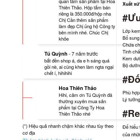
quan tâm sản phẩm tại Hoa
Xuất xứ
Thiên Thảo. Hộp tắm bán
riêng là 350.000đ/hộp nha
#Ưu
Chị Cần thêm sản phẩm
làm đẹp Chị ủng hộ Công ty
Lớp kem 
bên mình nhé. Chúc Chị
Bổ sung 
khỏe
Chứa chấ
Tinh chấ
Tú Quỳnh
-
7 năm trước
Kem dưỡn
bắt đền shop á, da e h sáng quá
Bộ dưỡng
gồi nè, ai cũng khen làm ngta ngại
chết í, hihihihi
#Đố
Hoa Thiên Thảo
Phù hợp 
Hihi, cảm ơn Tú Quỳnh đã
Lý tưởng
thường xuyên mua sản
phẩm tại Công Ty Hoa
#Re
Thiên Thảo nhé
(*) Hiệu quả nhanh chậm khác nhau tùy theo
Để hiểu 
cơ địa
của nhữ