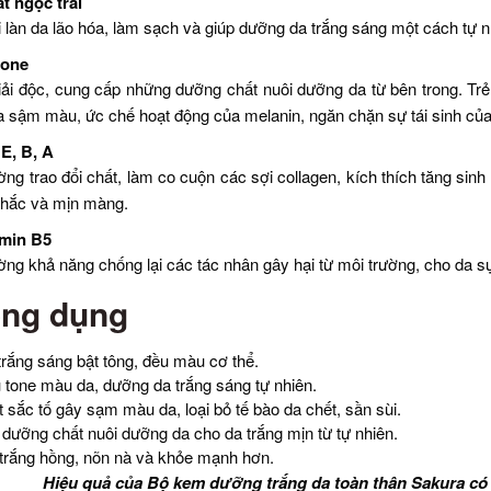
t ngọc trai
 làn da lão hóa, làm sạch và giúp dưỡng da trắng sáng một cách tự n
ione
iải độc, cung cấp những dưỡng chất nuôi dưỡng da từ bên trong. Tr
a sậm màu, ức chế hoạt động của melanin, ngăn chặn sự tái sinh của 
E, B, A
ng trao đổi chất, làm co cuộn các sợi collagen, kích thích tăng sinh
chắc và mịn màng.
amin B5
ng khả năng chống lại các tác nhân gây hại từ môi trường, cho da 
ng dụng
rắng sáng bật tông, đều màu cơ thể.
tone màu da, dưỡng da trắng sáng tự nhiên.
 sắc tố gây sạm màu da, loại bỏ tế bào da chết, sần sùi.
dưỡng chất nuôi dưỡng da cho da trắng mịn từ tự nhiên.
trắng hồng, nõn nà và khỏe mạnh hơn.
Hiệu quả của Bộ kem dưỡng trắng da toàn thân Sakura có