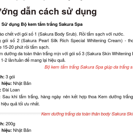
ớng dẫn cách sử dụng
 Sử dụng Bộ kem tắm trắng Sakura Spa
ào chết với gói số 1 (Sakura Body Srub). Rồi tắm sạch với nước.
 gói số 2 (Sakura Pearl Silk Rich Special Whitening Cream) - t
15-20 phút rồi tắm sạch.
 dưỡng da toàn thân trắng mịn với gói số 3 (Sakura Skin Whitening
1-2 lần/tuần để mang lại hiệu quả.
Bộ kem tắm trắng Sakura Spa giúp da trắng s
h:
3 gói
hiệu:
Nhật Bản
:
Đài Loan
:
Sau khi tắm trắng, hàng ngày nên kết hợp thoa Kem dưỡng trắng
 hiệu quả tối ưu nhất.
Kem dưỡng trắng da toàn thân body Sakura Sk
h:
200g
hiệu:
Nhật Bản