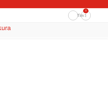
0
kura