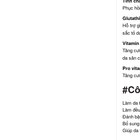
Tinh chấ
Phục hồi
Glutath
Hỗ trợ g
sắc tố d
Vitamin 
Tăng cườ
da săn 
Pro vit
Tăng cườ
#Cô
Làm da t
Làm đều 
Đánh bật
Bổ sung 
Giúp da 