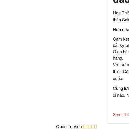
Hoa Thiê
thân Sak
Hơn nữa,
Cam kết 
bất kỳ p
Giao hàn
hàng.
Với sự x
thiết. C
quốc.
Cùng lự
đi nào. 
Xem Th
Quản Trị Viên