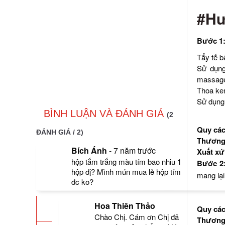
#Hư
Bước 1:
Tẩy tế b
Sử dụng
massage 
Thoa kem
Sử dụng 
BÌNH LUẬN VÀ ĐÁNH GIÁ
(2
Quy các
ĐÁNH GIÁ / 2)
Thương 
Bích Ánh
-
7 năm trước
Xuất xứ
hộp tắm trắng màu tím bao nhiu 1
Bước 2
hộp dị? Mình mún mua lẻ hộp tím
mang lại
đc ko?
Hoa Thiên Thảo
Quy các
Chào Chị. Cám ơn Chị đã
Thương 