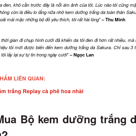
 đen, khô cằn trước đây là nỗi ám ảnh của tôi. Lúc nào tôi cũng mặ
hông còn là điều lo lắng nữa nhờ kem dưỡng trắng da toàn thân Sakur
hoải mái mặc những bộ đồ yêu thích, tôi rất hài lòng
”
– Thu Minh
thời gian đi chụp hình cưới đã khiến da tôi đen đi hơn rất nhiều, mà 
thiệu tôi mới được biến đến kem dưỡng trắng da Sakura. Chỉ sau 3 
tôi lấy lại sự tự tin trong ngày cưới
”
– Ngọc Lan
HẨM LIÊN QUAN:
m trắng Replay cà phê hoa nhài
Mua Bộ kem dưỡng trắng d
u?