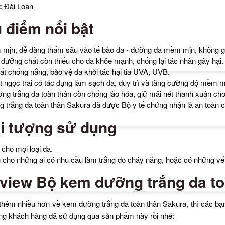
:
Đài Loan
 điểm nổi bật
mịn, dễ dàng thấm sâu vào tế bào da - dưỡng da mềm mịn, không gâ
dưỡng chất còn thiếu cho da khỏe mạnh, chống lại tác nhân gây hại.
t chống nắng, bảo vệ da khỏi tác hại tia UVA, UVB.
t ngọc trai có tác dụng làm sạch da, duy trì và tăng cường độ mềm m
g trắng da toàn thân còn chống lão hóa, giữ mãi nét thanh xuân cho
 trắng da toàn thân Sakura đã được Bộ y tế chứng nhận là an toàn 
i tượng sử dụng
cho mọi loại da.
 cho những ai có nhu cầu làm trắng do cháy nắng, hoặc có những vế
view Bộ kem dưỡng trắng da to
thêm nhiều hơn về kem dưỡng trắng da toàn thân Sakura, thì các bạ
ng khách hàng đã sử dụng qua sản phẩm này rồi nhé: