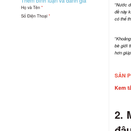
Thêm bình luận và đánh giá
“
Nước da
Họ và Tên
*
đề này k
Số Điện Thoại
*
có thể t
“
Khoảng 
bè giới 
hơn giúp 
SẢN P
Kem tắ
2. 
đâ