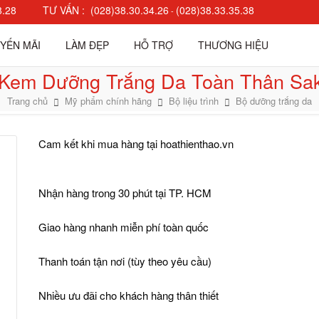
8.28
TƯ VẤN :
(028)38.30.34.26
(028)38.33.35.38
-
YẾN MÃI
LÀM ĐẸP
HỖ TRỢ
THƯƠNG HIỆU
Kem Dưỡng Trắng Da Toàn Thân Sa
Trang chủ
Mỹ phẩm chính hãng
Bộ liệu trình
Bộ dưỡng trắng da
Cam kết khi mua hàng tại
hoathienthao.vn
Nhận hàng trong 30 phút tại TP. HCM
Giao hàng nhanh miễn phí toàn quốc
Thanh toán tận nơi (tùy theo yêu cầu)
Nhiều ưu đãi cho khách hàng thân thiết