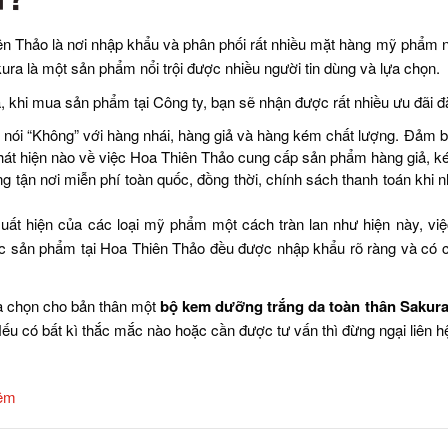
n Thảo là nơi nhập khẩu và phân phối rất nhiều mặt hàng mỹ phẩm n
ura là một sản phẩm nổi trội được nhiều người tin dùng và lựa chọn.
 khi mua sản phẩm tại Công ty, bạn sẽ nhận được rất nhiều ưu đãi đặ
nói “Không” với hàng nhái, hàng giả và hàng kém chất lượng. Đảm b
hát hiện nào về việc Hoa Thiên Thảo cung cấp sản phẩm hàng giả, 
g tận nơi miễn phí toàn quốc, đồng thời, chính sách thanh toán khi 
uất hiện của các loại mỹ phẩm một cách tràn lan như hiện này, việc
ác sản phẩm tại Hoa Thiên Thảo đều được nhập khẩu rõ ràng và có 
a chọn cho bản thân một
bộ kem dưỡng trắng da toàn thân Sakur
Nếu có bất kì thắc mắc nào hoặc cần được tư vấn thì đừng ngại liên 
êm