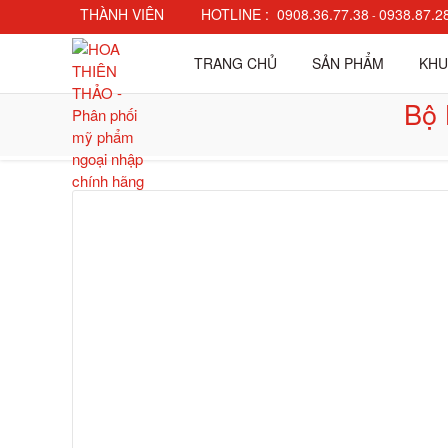
THÀNH VIÊN
HOTLINE :
0908.36.77.38
0938.87.2
-
Đăng nhập
TRANG CHỦ
SẢN PHẨM
KHU
Đăng ký
Bộ 
Check đơn hàng