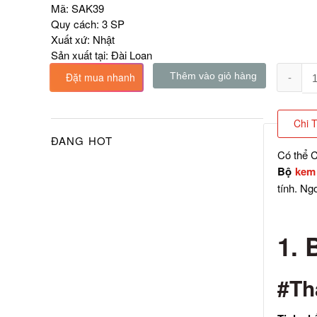
Mã:
SAK39
Quy cách:
3 SP
Xuất xứ:
Nhật
Sản xuất tại:
Đài Loan
Đặt mua nhanh
Thêm vào giỏ hàng
Chi 
ĐANG HOT
Có thể C
Bộ
kem 
tính. Ng
1. 
#Th