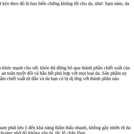
hư kéo theo đó là bao biến chứng không tốt cho da, như: Sạm nám, da
khỏe mạnh cho sức khỏe thì đừng bỏ qua thành phần chiết xuất của
 an toàn tuyệt đối và hầu hết phù hợp với mọi loại da. Sản phẩm uy
ẩm chiết xuất từ đâu và da bạn có bị dị ứng với thành phần nào
 nam phải lưu ý đến khả năng thẩm thấu nhanh, không gây nhờn rít da
oáng nhờ đó không gây bí, tắc lỗ chân lông.