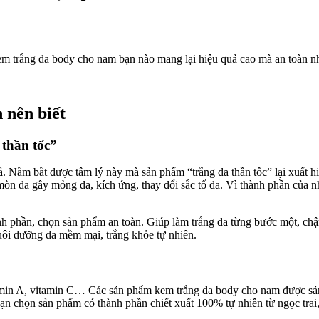
m trắng da body cho nam bạn nào mang lại hiệu quả cao mà an toàn nh
 nên biết
 thần tốc”
. Nắm bắt được tâm lý này mà sản phẩm “trắng da thần tốc” lại xuất h
òn da gây mỏng da, kích ứng, thay đổi sắc tố da. Vì thành phần của nh
h phần, chọn sản phẩm an toàn. Giúp làm trắng da từng bước một, ch
uôi dưỡng da mềm mại, trắng khỏe tự nhiên.
min A, vitamin C… Các sản phẩm kem trắng da body cho nam được sản xu
bạn chọn sản phẩm có thành phần chiết xuất 100% tự nhiên từ ngọc trai