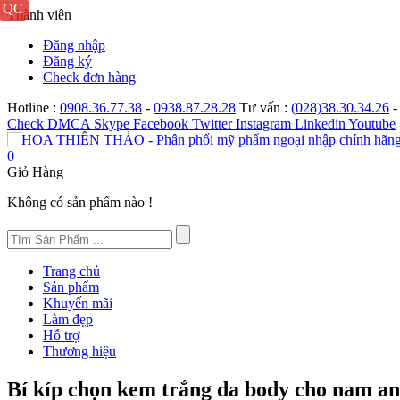
Thành viên
Đăng nhập
Đăng ký
Check đơn hàng
Hotline :
0908.36.77.38
-
0938.87.28.28
Tư vấn :
(028)38.30.34.26
Check
DMCA
Skype
Facebook
Twitter
Instagram
Linkedin
Youtube
0
Giỏ Hàng
Không có sản phẩm nào !
Trang chủ
Sản phẩm
Khuyến mãi
Làm đẹp
Hỗ trợ
Thương hiệu
Bí kíp chọn kem trắng da body cho nam an