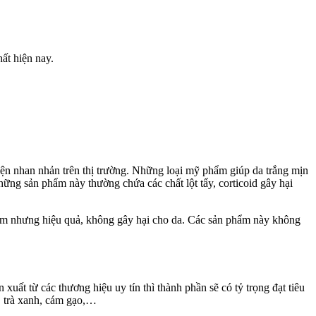
ất hiện nay.
iện nhan nhản trên thị trường. Những loại mỹ phẩm giúp da trắng mịn
ững sản phẩm này thường chứa các chất lột tẩy, corticoid gây hại
ậm nhưng hiệu quả, không gây hại cho da. Các sản phẩm này không
ất từ các thương hiệu uy tín thì thành phần sẽ có tỷ trọng đạt tiêu
, trà xanh, cám gạo,…