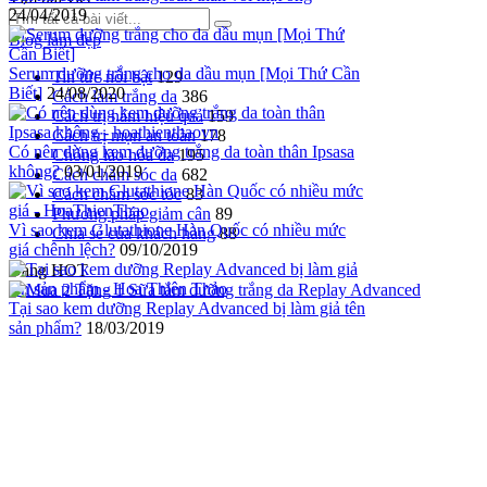
24/04/2019
Blog làm đẹp
Serum dưỡng trắng cho da dầu mụn [Mọi Thứ Cần
Tin tức nổi bật
129
Biết]
24/08/2020
Cách làm trắng da
386
Cách trị nám hiệu quả
159
Cách trị mụn an toàn
178
Có nên dùng kem dưỡng trắng da toàn thân Ipsasa
Chống lão hóa da
195
không?
03/01/2019
Cách chăm sóc da
682
Cách chăm sóc tóc
83
Phương pháp giảm cân
89
Vì sao kem Glutathione Hàn Quốc có nhiều mức
Chia sẻ của khách hàng
88
giá chênh lệch?
09/10/2019
Đang HOT
Tại sao kem dưỡng Replay Advanced bị làm giả tên
sản phẩm?
18/03/2019