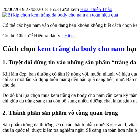
20/06/2019
27/08/2018
1653 Lượt xem
Hoa Thiên Thảo
Có thể các bạn nam vẫn còn đang băn khoản không biết cách chọn ke
Có thể Click để Hiện ra dàn ý
[
Hiện
]
Cách chọn
kem trắng da body cho nam
bạn
1. Tuyệt đối đừng tin vào những sản phẩm “trắng da
Khi làm đẹp, bạn thường có tâm lý nóng vội, muốn nhanh và hiệu quả
chỉ sau một lần sử dụng luôn mang đến hậu quả đáng tiếc, như: Bào m
cho da.
Do đó khi lựa chọn mua kem trắng da body cho nam cần xem kỹ thàn
chỉ giúp da trắng sáng mà còn bổ sung nhiều dưỡng chất khác giúp n
2. Thành phần sản phẩm vô cùng quan trọng
Sản phẩm trắng da thường sẽ có các thành phần như: Kojic acid, vita
chuẩn quốc tế, được kiểm tra nghiêm ngặt. Sẽ càng an toàn hơn nếu 