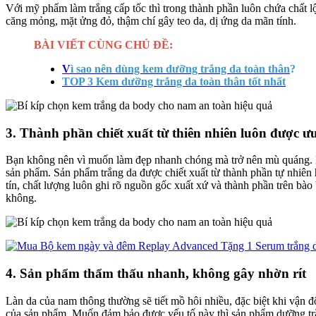
Với mỹ phẩm làm trắng cấp tốc thì trong thành phần luôn chứa chất lộ
căng mỏng, mặt ửng đỏ, thậm chí gây teo da, dị ứng da mãn tính.
BÀI VIẾT CÙNG CHỦ ĐỀ:
V
ì sao nên dùng kem dưỡng trắng da toàn thân
?
TOP 3 Kem dưỡng trắng da toàn thân tốt nhất
3. Thành phần chiết xuất từ thiên nhiên luôn được ưu
Bạn không nên vì muốn làm đẹp nhanh chóng mà trở nên mù quáng. M
sản phẩm. Sản phẩm trắng da được chiết xuất từ thành phần tự nhiên 
tín, chất lượng luôn ghi rõ nguồn gốc xuất xứ và thành phần trên bào
không.
4. Sản phẩm thẩm thấu nhanh, không gây nhờn rít
Làn da của nam thông thường sẽ tiết mồ hôi nhiều, đặc biệt khi vận
của sản phẩm. Muốn đảm bảo được yếu tố này thì sản phẩm dưỡng trắ