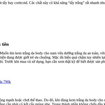
t tẩy hay corticoid. Các chất này có khả năng “tẩy trắng” rất nhanh n
 tiên
uốn tìm kem trắng da body cho nam vừa dưỡng trắng da an toàn, vừa 
hiện đang được giới trẻ ưa chuộng. Mặc dù hiệu quả chậm tuy nhiên lại
 bì. Trước khi mua và sử dụng, bạn cần xem thật kỹ để biết được sản ph
 động mạnh hoặc chơi thể thao. Do đó, khi dùng kem trắng da body cho
ng cần phải có kết cấu mỏng nhẹ. Trong thành phần không chứa dầu kh