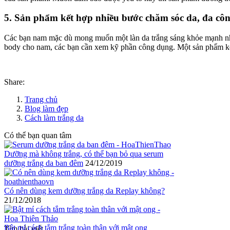
5. Sản phẩm kết hợp nhiều bước chăm sóc da, đa cô
Các bạn nam mặc dù mong muốn một làn da trắng sáng khỏe mạnh nh
body cho nam, các bạn cần xem kỹ phần công dụng. Một sản phẩm kết 
Share:
Trang chủ
Blog làm đẹp
Cách làm trắng da
Có thể bạn quan tâm
Dưỡng mà không trắng, có thể bạn bỏ qua serum
dưỡng trắng da ban đêm
24/12/2019
Có nên dùng kem dưỡng trắng da Replay không?
21/12/2018
Bật mí cách tắm trắng toàn thân với mật ong
Tìm bài viết