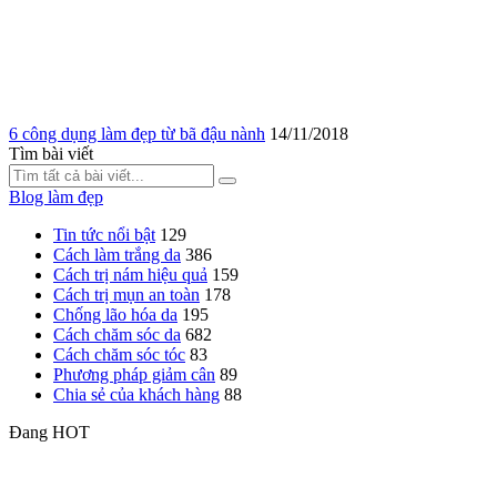
6 công dụng làm đẹp từ bã đậu nành
14/11/2018
Tìm bài viết
Blog làm đẹp
Tin tức nổi bật
129
Cách làm trắng da
386
Cách trị nám hiệu quả
159
Cách trị mụn an toàn
178
Chống lão hóa da
195
Cách chăm sóc da
682
Cách chăm sóc tóc
83
Phương pháp giảm cân
89
Chia sẻ của khách hàng
88
Đang HOT