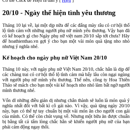
Có thể Click để Hiện ra dàn ý
[
Hiện
]
20/10 - Ngày thể hiện tình yêu thương
Tháng 10 lại về, lại một dịp nữa để các đấng mày râu có cơ hội thổ
lộ tình cảm với những người phụ nữ mình yêu thương. Vậy bạn đã
có kế hoạch gì cho Ngày phụ nữ việt nam 20/10 sắp tới chưa? Hãy
để hoathienthao.vn gợi ý cho bạn một vài món quà tặng nho nhỏ
nhưng ý nghĩa nhé.
Kế hoạch cho ngày phụ nữ Việt Nam 20/10
Tháng 10 này, với ngày phụ nữ Việt Nam 20/10, chắc hẳn là dịp để
các chàng trai có cơ hội thổ lộ tình cảm mà bấy lâu còn ngại ngùng
với người phụ nữ mình yêu thương. Thế nên, công ty Hoa Thiên
Thảo sẽ mách cho bạn một vài kế hoạch nho nhỏ làm bất ngờ người
mình thương nhé.
Vốn dĩ những điều giản dị nhưng chân thành sẽ luôn là món quà ý
nghĩa nhất đối với bất kì cô gái nào. Vì vậy, quà tặng ngày 20/10
này, bạn có thể tự tay chuẩn bị một vài món ăn cho người con gái
của mình. Có thể còn chút vụng về. Nhưng một bữa ăn được chuẩn
bị bằng tất cả tấm lòng chắc hẳn sẽ khiến người phụ nữ của bạn
phải cảm động ngay thôi.