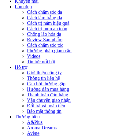
Khuyến mãi
Làm đẹp
Cách chăm sóc da
Cách làm trắng da
Cách trị nám hiệu quả
Cách trị mụn an toàn
Chống lão hóa da
Review Sản phẩm
Cách chăm sóc tóc
Phương pháp giảm cân
Videos
Tin tức nổi bật
Hỗ trợ
Giới thiệu công ty
Thông tin liên hệ
Câu hỏi thường gặp
Hướng dẫn mua hàng
Thanh toán đơn hàng
Vận chuyển giao nhận
Đổi trả và hoàn tiền
Bảo mật thông tin
Thương hiệu
A&Plus
Aroma Dreams
Avène