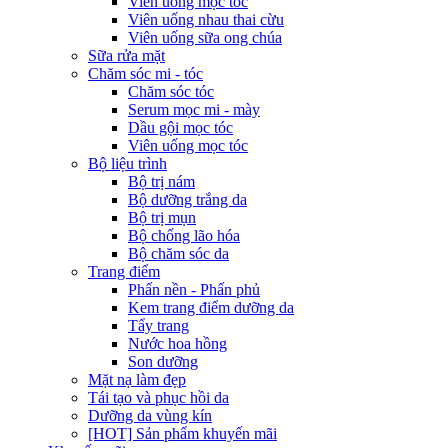
Viên uống mọc tóc
Viên uống nhau thai cừu
Viên uống sữa ong chúa
Sữa rửa mặt
Chăm sóc mi - tóc
Chăm sóc tóc
Serum mọc mi - mày
Dầu gội mọc tóc
Viên uống mọc tóc
Bộ liệu trình
Bộ trị nám
Bộ dưỡng trắng da
Bộ trị mụn
Bộ chống lão hóa
Bộ chăm sóc da
Trang điểm
Phấn nền - Phấn phủ
Kem trang điểm dưỡng da
Tẩy trang
Nước hoa hồng
Son dưỡng
Mặt nạ làm đẹp
Tái tạo và phục hồi da
Dưỡng da vùng kín
[HOT] Sản phẩm khuyến mãi