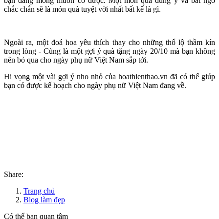
bạn đang mong muốn có được. Một món quà đúng ý và bất ngờ
chắc chắn sẽ là món quà tuyệt vời nhất bất kể là gì.
Ngoài ra, một đoá hoa yêu thích thay cho những thổ lộ thầm kín
trong lòng - Cũng là một gợi ý quà tặng ngày 20/10 mà bạn không
nên bỏ qua cho ngày phụ nữ Việt Nam sắp tới.
Hi vọng một vài gợi ý nho nhỏ của hoathienthao.vn đã có thể giúp
bạn có được kế hoạch cho ngày phụ nữ Việt Nam đang về.
Share:
Trang chủ
Blog làm đẹp
Có thể bạn quan tâm