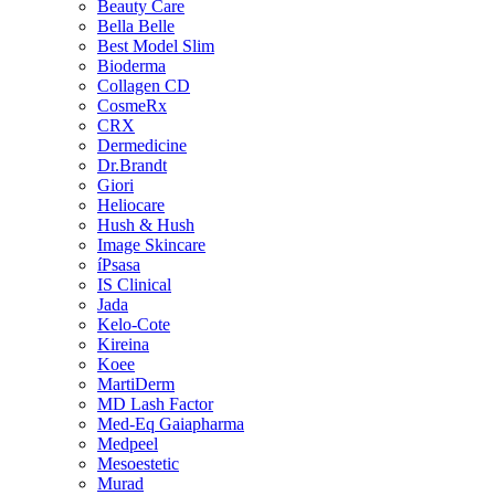
Beauty Care
Bella Belle
Best Model Slim
Bioderma
Collagen CD
CosmeRx
CRX
Dermedicine
Dr.Brandt
Giori
Heliocare
Hush & Hush
Image Skincare
íPsasa
IS Clinical
Jada
Kelo-Cote
Kireina
Koee
MartiDerm
MD Lash Factor
Med-Eq Gaiapharma
Medpeel
Mesoestetic
Murad