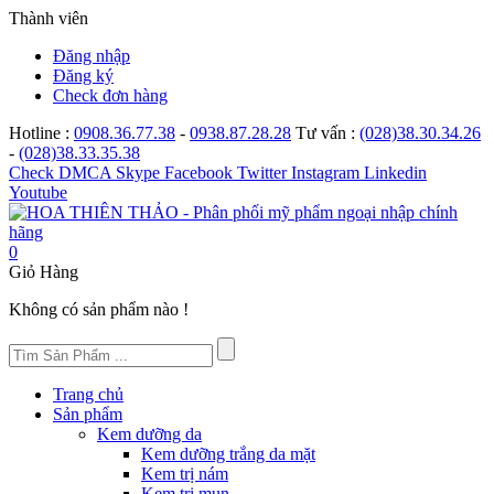
Thành viên
Đăng nhập
Đăng ký
Check đơn hàng
Hotline :
0908.36.77.38
-
0938.87.28.28
Tư vấn :
(028)38.30.34.26
-
(028)38.33.35.38
Check
DMCA
Skype
Facebook
Twitter
Instagram
Linkedin
Youtube
0
Giỏ Hàng
Không có sản phẩm nào !
Trang chủ
Sản phẩm
Kem dưỡng da
Kem dưỡng trắng da mặt
Kem trị nám
Kem trị mụn