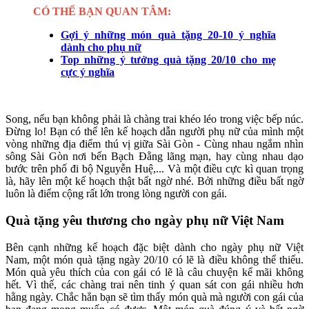
CÓ THỂ BẠN QUAN TÂM:
Gợi ý những món quà tặng 20-10 ý nghĩa
dành cho phụ nữ
Top những ý tưởng quà tặng 20/10 cho mẹ
cực ý nghĩa
Song, nếu bạn không phải là chàng trai khéo léo trong việc bếp núc.
Đừng lo! Bạn có thể lên kế hoạch dẫn người phụ nữ của mình một
vòng những địa điểm thú vị giữa Sài Gòn - Cùng nhau ngắm nhìn
sông Sài Gòn nơi bến Bạch Đằng lãng mạn, hay cùng nhau dạo
bước trên phố đi bộ Nguyễn Huệ,... Và một điều cực kì quan trọng
là, hãy lên một kế hoạch thật bất ngờ nhé. Bởi những điều bất ngờ
luôn là điểm cộng rất lớn trong lòng người con gái.
Quà tặng yêu thương cho ngày phụ nữ Việt Nam
Bên cạnh những kế hoạch đặc biệt dành cho ngày phụ nữ Việt
Nam, một món quà tặng ngày 20/10 có lẽ là điều không thể thiếu.
Món quà yêu thích của con gái có lẽ là câu chuyện kể mãi không
hết. Vì thế, các chàng trai nên tinh ý quan sát con gái nhiều hơn
hằng ngày. Chắc hẳn bạn sẽ tìm thấy món quà mà người con gái của